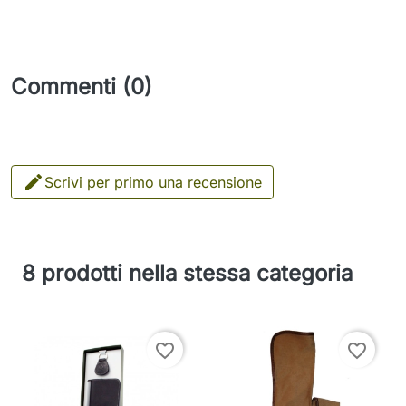
Commenti (0)

Scrivi per primo una recensione
8 prodotti nella stessa categoria
favorite_border
favorite_border