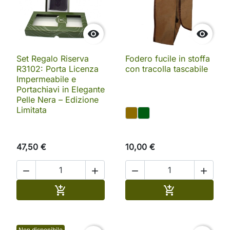


Set Regalo Riserva
Fodero fucile in stoffa
R3102: Porta Licenza
con tracolla tascabile
Impermeabile e
Portachiavi in Elegante
Pelle Nera – Edizione
Limitata
47,50 €
10,00 €




Aggiungi al carrello
Aggiungi al ca


Non disponibile