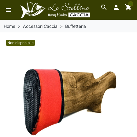
0
search

shopping_cart
menu
Home
Accessori Caccia
Buffetteria
Non disponibile