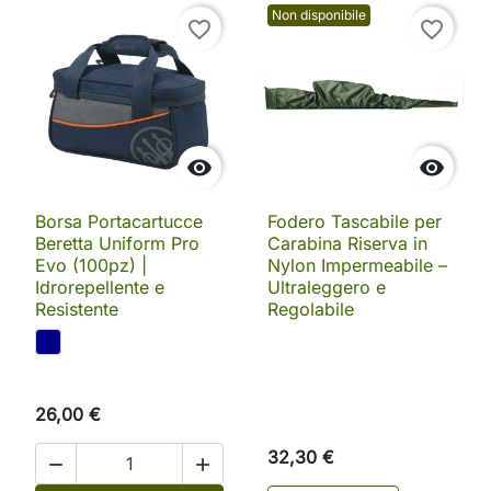
Non disponibile
favorite_border
favorite_border


Borsa Portacartucce
Fodero Tascabile per
Beretta Uniform Pro
Carabina Riserva in
Evo (100pz) |
Nylon Impermeabile –
Idrorepellente e
Ultraleggero e
Resistente
Regolabile
26,00 €
32,30 €

