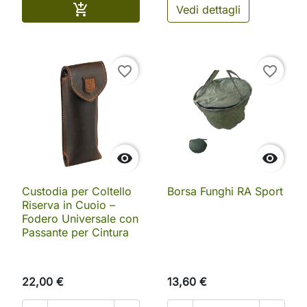
Aggiungi al carrello

Vedi dettagli
favorite_border
favorite_border


Custodia per Coltello
Borsa Funghi RA Sport
Riserva in Cuoio –
Fodero Universale con
Passante per Cintura
22,00 €
13,60 €