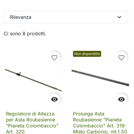
expand_more
Rilevanza
Ci sono 8 prodotti.
Non disponibile
favorite_border
favorite_border


Regolatore di Altezza
Prolunga Asta
per Asta Roubasienne
Roubasienne "Pianeta
"Pianeta Colombaccio"
Colombaccio" Art. 319:
Art. 320
Misto Carbonio, mt.1.50