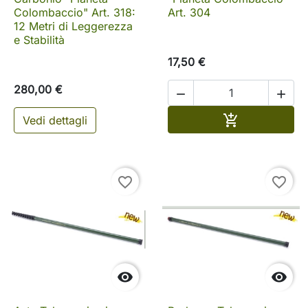
Colombaccio" Art. 318:
Art. 304
12 Metri di Leggerezza
e Stabilità
17,50 €
280,00 €


Aggiungi al c

Vedi dettagli
favorite_border
favorite_border

