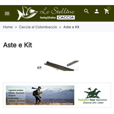
0
search

shopping_cart
menu
Home
Caccia al Colombaccio
Aste e Kit
Aste e Kit