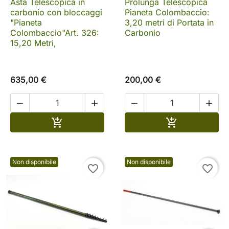
Asta Telescopica in
Prolunga Telescopica
carbonio con bloccaggi
Pianeta Colombaccio:
"Pianeta
3,20 metri di Portata in
Colombaccio"Art. 326:
Carbonio
15,20 Metri,
635,00 €
200,00 €




Aggiungi al carrello
Aggiungi al c


Non disponibile
Non disponibile
favorite_border
favorite_border