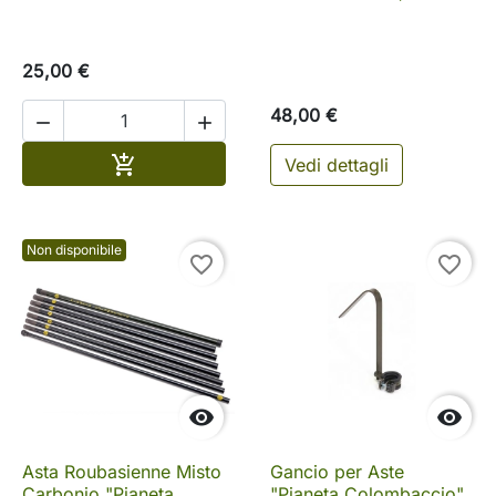
25,00 €
48,00 €


Aggiungi al carrello

Vedi dettagli
Non disponibile
favorite_border
favorite_border


Asta Roubasienne Misto
Gancio per Aste
Carbonio "Pianeta
"Pianeta Colombaccio"