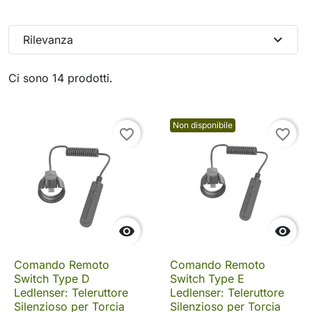
expand_more
Rilevanza
Ci sono 14 prodotti.
Non disponibile
favorite_border
favorite_border


Comando Remoto
Comando Remoto
Switch Type D
Switch Type E
Ledlenser: Teleruttore
Ledlenser: Teleruttore
Silenzioso per Torcia
Silenzioso per Torcia