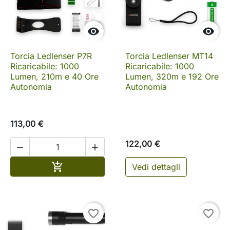


Torcia Ledlenser P7R
Torcia Ledlenser MT14
Ricaricabile: 1000
Ricaricabile: 1000
Lumen, 210m e 40 Ore
Lumen, 320m e 192 Ore
Autonomia
Autonomia
113,00 €
122,00 €


Aggiungi al carrello

Vedi dettagli
favorite_border
favorite_border