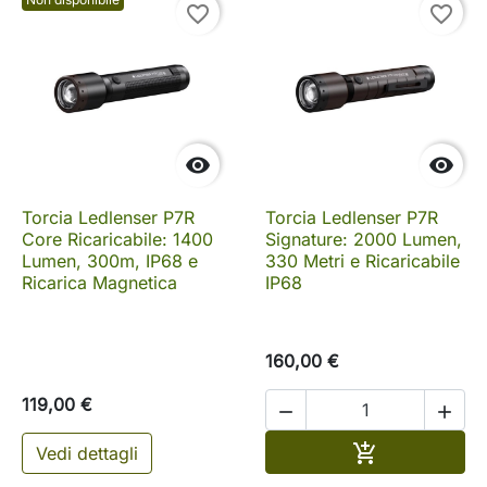
favorite_border
favorite_border


Torcia Ledlenser P7R
Torcia Ledlenser P7R
Core Ricaricabile: 1400
Signature: 2000 Lumen,
Lumen, 300m, IP68 e
330 Metri e Ricaricabile
Ricarica Magnetica
IP68
160,00 €
119,00 €


Aggiungi al c

Vedi dettagli