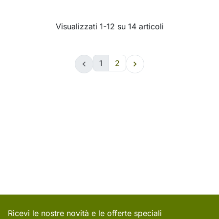
Visualizzati 1-12 su 14 articoli
1
2


Ricevi le nostre novità e le offerte speciali