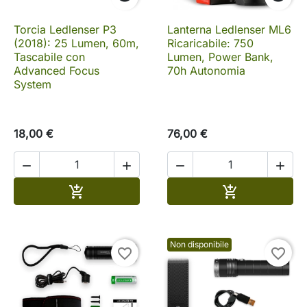
Torcia Ledlenser P3
Lanterna Ledlenser ML6
(2018): 25 Lumen, 60m,
Ricaricabile: 750
Tascabile con
Lumen, Power Bank,
Advanced Focus
70h Autonomia
System
18,00 €
76,00 €




Aggiungi al carrello
Aggiungi al c


Non disponibile
favorite_border
favorite_border