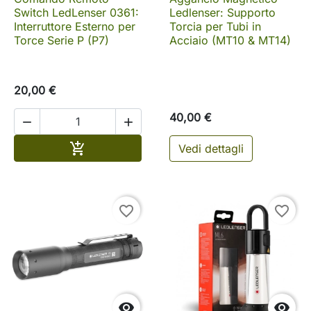
Switch LedLenser 0361:
Ledlenser: Supporto
Interruttore Esterno per
Torcia per Tubi in
Torce Serie P (P7)
Acciaio (MT10 & MT14)
20,00 €
40,00 €


Aggiungi al carrello

Vedi dettagli
favorite_border
favorite_border

