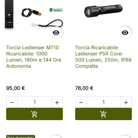


Torcia Ledlenser MT10
Torcia Ricaricabile
Ricaricabile: 1000
Ledlenser P5R Core:
Lumen, 180m e 144 Ore
500 Lumen, 250m, IP68
Autonomia
Compatta
95,00 €
76,00 €




Aggiungi al carrello
Aggiungi al c


Non disponibile