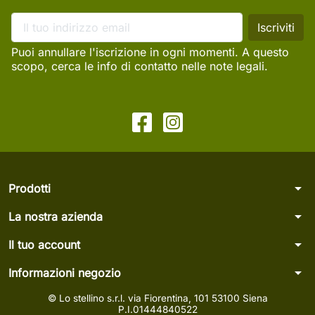
Puoi annullare l'iscrizione in ogni momenti. A questo
scopo, cerca le info di contatto nelle note legali.
arrow_drop_down
Prodotti
arrow_drop_down
La nostra azienda
arrow_drop_down
Il tuo account
arrow_drop_down
Informazioni negozio
© Lo stellino s.r.l. via Fiorentina, 101 53100 Siena
P.I.01444840522