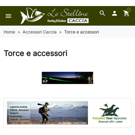
0
search

shopping_cart
menu
Home
Accessori Caccia
Torce e accessori
Torce e accessori