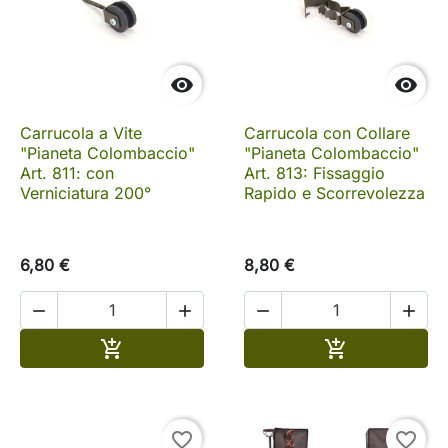


Carrucola a Vite
Carrucola con Collare
"Pianeta Colombaccio"
"Pianeta Colombaccio"
Art. 811: con
Art. 813: Fissaggio
Verniciatura 200°
Rapido e Scorrevolezza
6,80 €
8,80 €




Aggiungi al carrello
Aggiungi al c


favorite_border
favorite_border