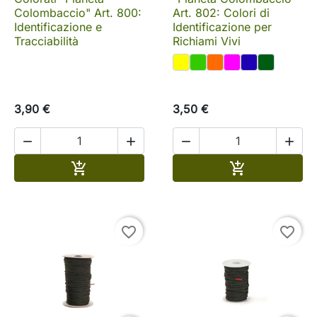
Colombaccio" Art. 800:
Art. 802: Colori di
Identificazione e
Identificazione per
Tracciabilità
Richiami Vivi
3,90 €
3,50 €




Aggiungi al carrello
Aggiungi al c


favorite_border
favorite_border