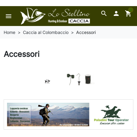
0
search

shopping_cart
menu
Home
Caccia al Colombaccio
Accessori
Accessori