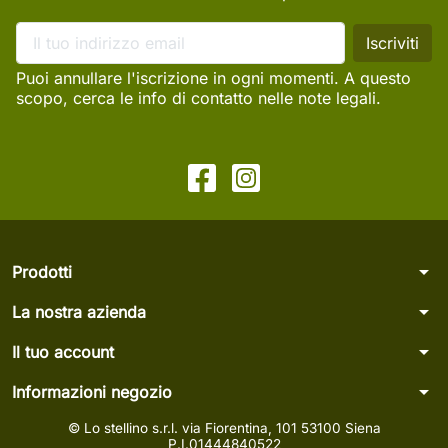
Puoi annullare l'iscrizione in ogni momenti. A questo
scopo, cerca le info di contatto nelle note legali.
arrow_drop_down
Prodotti
arrow_drop_down
La nostra azienda
arrow_drop_down
Il tuo account
arrow_drop_down
Informazioni negozio
© Lo stellino s.r.l. via Fiorentina, 101 53100 Siena
P.I.01444840522