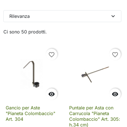
expand_more
Rilevanza
Ci sono 50 prodotti.
favorite_border
favorite_border


Gancio per Aste
Puntale per Asta con
"Pianeta Colombaccio"
Carrucola "Pianeta
Art. 304
Colombaccio" Art. 305:
h.34 cm)