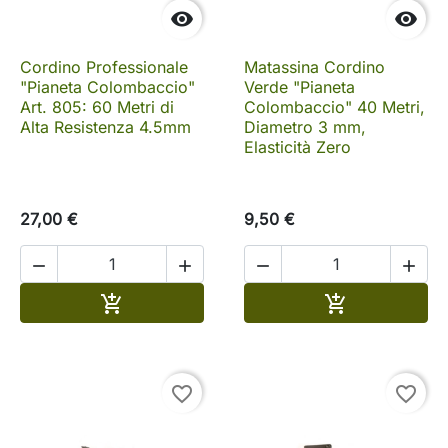


Cordino Professionale
Matassina Cordino
"Pianeta Colombaccio"
Verde "Pianeta
Art. 805: 60 Metri di
Colombaccio" 40 Metri,
Alta Resistenza 4.5mm
Diametro 3 mm,
Elasticità Zero
27,00 €
9,50 €




Aggiungi al carrello
Aggiungi al c


favorite_border
favorite_border