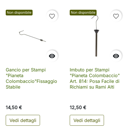
Non disponibile
Non disponibile
favorite_border
favorite_border


Gancio per Stampi
Imbuto per Stampi
"Pianeta
"Pianeta Colombaccio"
Colombaccio"Fissaggio
Art. 814: Posa Facile di
Stabile
Richiami su Rami Alti
14,50 €
12,50 €
Vedi dettagli
Vedi dettagli