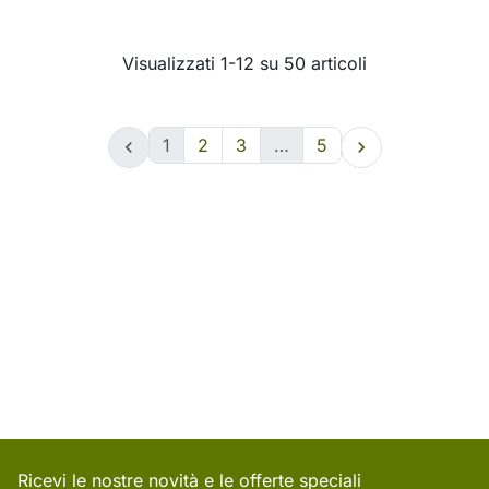
Visualizzati 1-12 su 50 articoli
1
2
3
…
5


Ricevi le nostre novità e le offerte speciali