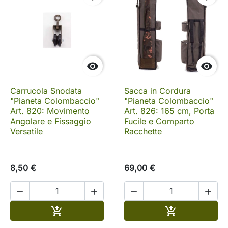


Carrucola Snodata
Sacca in Cordura
"Pianeta Colombaccio"
"Pianeta Colombaccio"
Art. 820: Movimento
Art. 826: 165 cm, Porta
Angolare e Fissaggio
Fucile e Comparto
Versatile
Racchette
8,50 €
69,00 €




Aggiungi al carrello
Aggiungi al c

