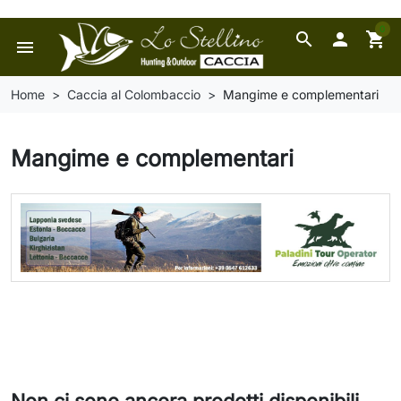
0
search

shopping_cart
menu
Home
Caccia al Colombaccio
Mangime e complementari
Mangime e complementari