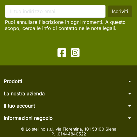
Puoi annullare l'iscrizione in ogni momenti. A questo
scopo, cerca le info di contatto nelle note legali.
arrow_drop_down
Prodotti
arrow_drop_down
La nostra azienda
arrow_drop_down
Il tuo account
arrow_drop_down
Informazioni negozio
© Lo stellino s.r.l. via Fiorentina, 101 53100 Siena
P.I.01444840522