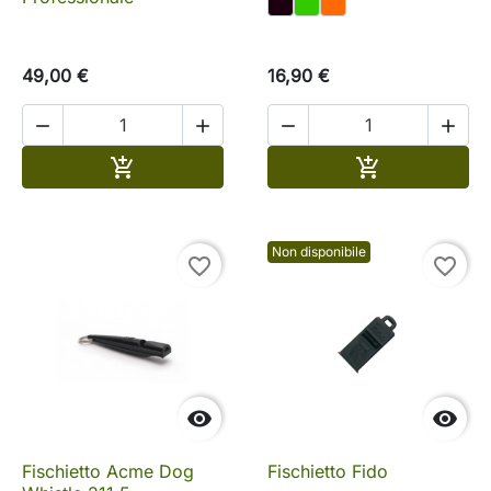
49,00 €
16,90 €




Aggiungi al carrello
Aggiungi al c


Non disponibile
favorite_border
favorite_border


Fischietto Acme Dog
Fischietto Fido