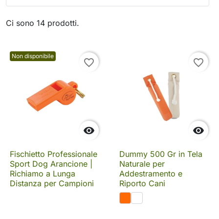
Ci sono 14 prodotti.
Non disponibile
favorite_border
favorite_border


Fischietto Professionale
Dummy 500 Gr in Tela
Sport Dog Arancione |
Naturale per
Richiamo a Lunga
Addestramento e
Distanza per Campioni
Riporto Cani