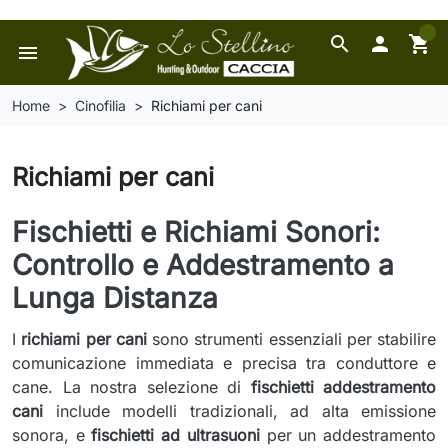
0
search

shopping_cart
menu
Home
Cinofilia
Richiami per cani
Richiami per cani
Fischietti e Richiami Sonori:
Controllo e Addestramento a
Lunga Distanza
I
richiami per cani
sono strumenti essenziali per stabilire
comunicazione immediata e precisa tra conduttore e
cane. La nostra selezione di
fischietti addestramento
cani
include modelli tradizionali, ad alta emissione
sonora, e
fischietti ad ultrasuoni
per un addestramento