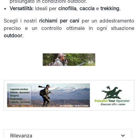
prolungato in condizioni outdoor.
Versatilità:
Ideali per
cinofilia
,
caccia
e
trekking
.
Scegli i nostri
richiami per cani
per un addestramento
preciso e un controllo ottimale in ogni situazione
outdoor
.
expand_more
Rilevanza