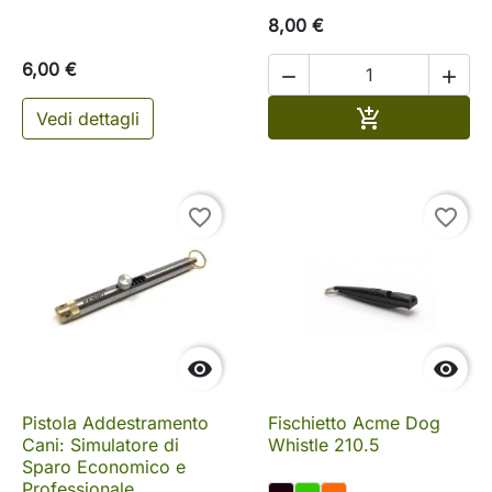
8,00 €
6,00 €


Aggiungi al c

Vedi dettagli
favorite_border
favorite_border


Pistola Addestramento
Fischietto Acme Dog
Cani: Simulatore di
Whistle 210.5
Sparo Economico e
Professionale