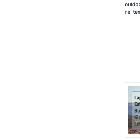
outdo
nel
te