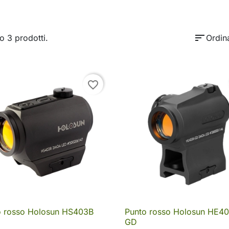
sort
o 3 prodotti.
Ordin
favorite_border
o rosso Holosun HS403B
Punto rosso Holosun HE4

Anteprima

Anteprima
GD