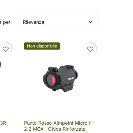
expand_more
a per:
Rilevanza
Non disponibile
favorite_border
favorite_border
03R-
Punto Rosso Aimpoint Micro H-

Anteprima
2 2 MOA | Ottica Rinforzata,