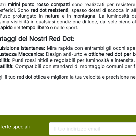
stri
mirini punto rosso compatti
sono realizzati per resistere 
sferici. Sono
red dot resistenti
, spesso dotati di scocca in a
l'uso prolungato in
natura
e in
montagna
. La luminosità d
ima visibilità in qualsiasi condizione di luce, dal sole pieno
 rapido
nel
tempo libero
o nello sport.
taggi dei Nostri Red Dot:
isizione Istantanea:
Mira rapida con entrambi gli occhi aper
ustezza Meccanica:
Design anti-urto e
ottiche red dot per b
ilità:
Punti rossi nitidi e regolabili per luminosità e intensità.
tilità:
Compatibili con standard di montaggio comuni per fu
li il tuo
red dot ottica
e migliora la tua velocità e precisione ne
ferte speciali