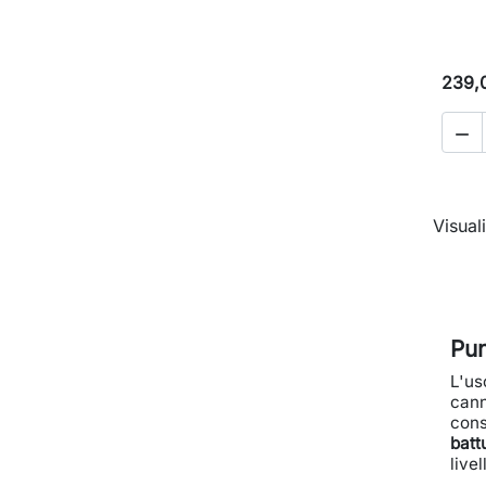
239,

Visuali
Pun
L'us
cann
cons
batt
livel