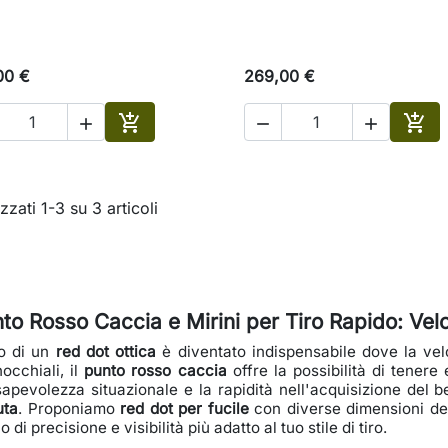
00 €
269,00 €





Aggiungi al carrello
Aggi
zzati 1-3 su 3 articoli
to Rosso Caccia e Mirini per Tiro Rapido: Ve
o di un
red dot ottica
è diventato indispensabile dove la velo
occhiali, il
punto rosso caccia
offre la possibilità di tenere
apevolezza situazionale e la rapidità nell'acquisizione del 
uta
. Proponiamo
red dot per fucile
con diverse dimensioni del
lo di precisione e visibilità più adatto al tuo stile di tiro.