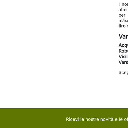
I no
atmo
per 
mass
tiro
Van
Acqu
Rob
Visib
Versa
Sceg
Ricevi le nostre novità e le of