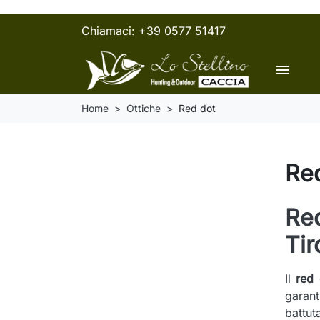
Chiamaci:
+39 0577 51417
menu
Home
Ottiche
Red dot
Re
Red
Tir
Il
red 
garant
battut