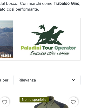
ide del bosco. Con marchi come
Trabaldo Gino
,
stato così performante.
expand_more
a per:
Rilevanza
Non disponibile
favorite_border
favorite_border