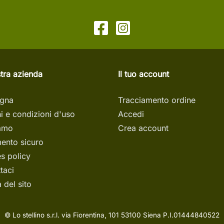
tra azienda
Il tuo account
gna
Tracciamento ordine
i e condizioni d'uso
Accedi
iamo
Crea account
ento sicuro
s policy
taci
del sito
© Lo stellino s.r.l. via Fiorentina, 101 53100 Siena P.I.01444840522