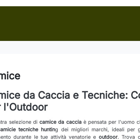
mice
ice da Caccia e Tecniche: C
 l'Outdoor
tra selezione di
camice da caccia
è pensata per l'uomo ch
camicie tecniche huntin
g dei migliori marchi, ideali per g
nto durante le tue attività venatorie e
outdoor
. Trova c