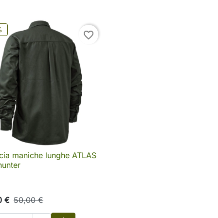
Aggiungi al carrello
Aggi
%
favorite_border
cia maniche lunghe ATLAS

Anteprima
hunter
0 €
50,00 €