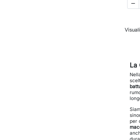

Visuali
La 
Nell
scel
batt
rumo
long
Siam
sino
per 
mac
anc
dura