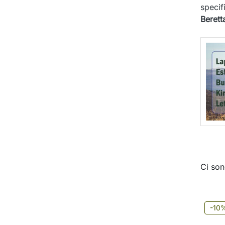
specif
Berett
Ci son
-10