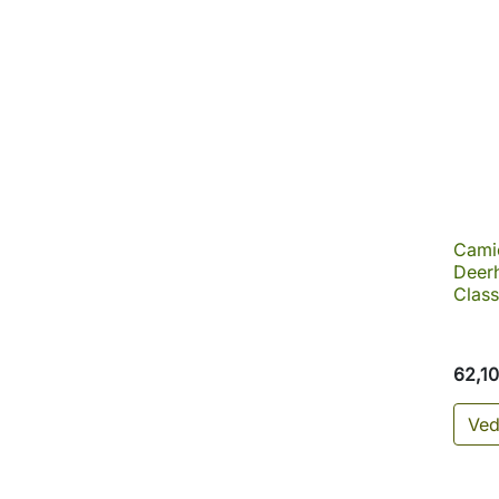
Camic
Deerh
Class
62,10
Ved