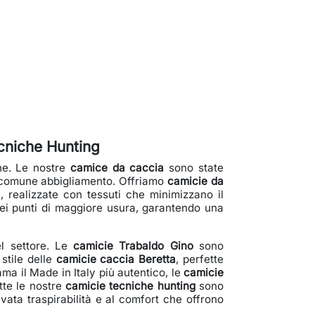
cniche Hunting
one. Le nostre
camice da caccia
sono state
al comune abbigliamento. Offriamo
camicie da
, realizzate con tessuti che minimizzano il
nei punti di maggiore usura, garantendo una
l settore. Le
camicie Trabaldo Gino
sono
 stile delle
camicie caccia Beretta
, perfette
ama il Made in Italy più autentico, le
camicie
tte le nostre
camicie tecniche hunting
sono
evata traspirabilità e al comfort che offrono