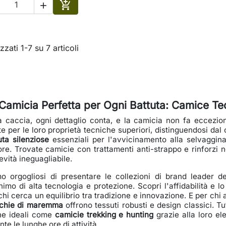


Aggiungi al carrello
zzati 1-7 su 7 articoli
Camicia Perfetta per Ogni Battuta: Camice Te
a caccia, ogni dettaglio conta, e la camicia non fa eccezi
te per le loro proprietà tecniche superiori, distinguendosi d
uta silenziose
essenziali per l'avvicinamento alla selvaggina
re. Trovate camicie con trattamenti anti-strappo e rinforzi 
evità ineguagliabile.
o orgogliosi di presentare le collezioni di brand leader de
nimo di alta tecnologia e protezione. Scopri l'affidabilità e lo
chi cerca un equilibrio tra tradizione e innovazione. E per chi 
chie di maremma
offrono tessuti robusti e design classici. Tu
he ideali come
camicie trekking e hunting
grazie alla loro el
nte le lunghe ore di attività.