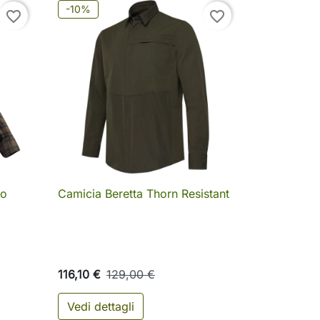
-10%
favorite_border
favorite_border
do
Camicia Beretta Thorn Resistant

Anteprima
116,10 €
129,00 €
Vedi dettagli