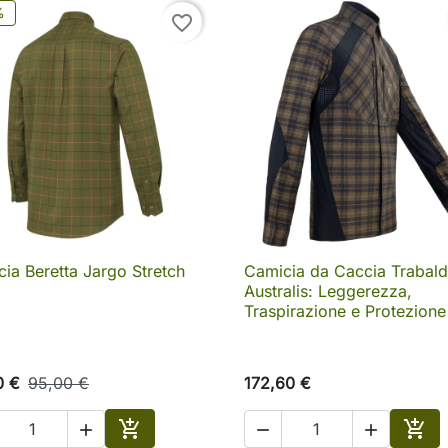
%
favorite_border
ia Beretta Jargo Stretch
Camicia da Caccia Trabal

Anteprima

Anteprima
Australis: Leggerezza,
Traspirazione e Protezione
0 €
95,00 €
172,60 €




