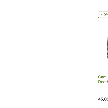
-10
Cami
Deer
45,0