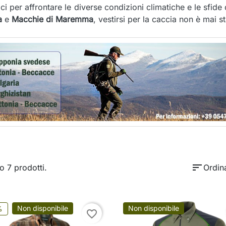
ici per affrontare le diverse condizioni climatiche e le sf
a
e
Macchie di Maremma
, vestirsi per la caccia non è mai 
sort
o 7 prodotti.
Ordin
Non disponibile
Non disponibile
%
favorite_border