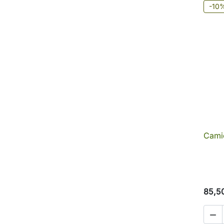
-10
Camic
85,5
