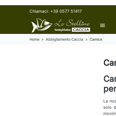
Chiamaci:
+39 0577 51417
menu
Home
Abbigliamento Caccia
Camice
Ca
Cam
per
La nos
solo
movime