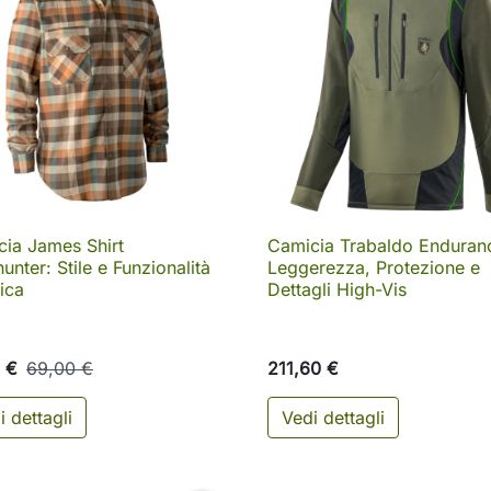
ia James Shirt
Camicia Trabaldo Enduran

Anteprima

Anteprima
unter: Stile e Funzionalità
Leggerezza, Protezione e
ica
Dettagli High-Vis
 €
69,00 €
211,60 €
i dettagli
Vedi dettagli