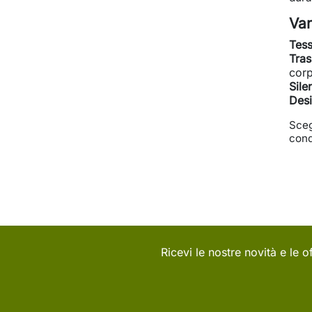
Van
Tess
Tras
corp
Sile
Desi
Sceg
cond
Ricevi le nostre novità e le of