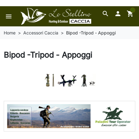
0
search

shopping_cart
menu
Home
Accessori Caccia
Bipod -Tripod - Appoggi
Bipod -Tripod - Appoggi