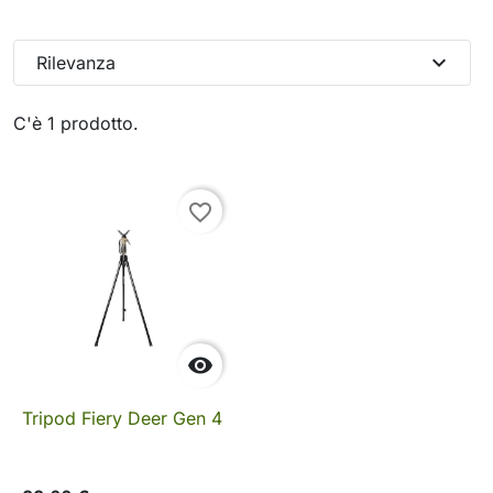
expand_more
Rilevanza
C'è 1 prodotto.
favorite_border

Tripod Fiery Deer Gen 4