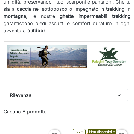
umidità, preservando i tuoi scarponi e pantaloni. Che tu
sia a
caccia
nel sottobosco o impegnato in
trekking
in
montagna
, le nostre
ghette impermeabili trekking
garantiscono piedi asciutti e comfort duraturo in ogni
avventura
outdoor
.
expand_more
Rilevanza
Ci sono 8 prodotti.
Non disponibile
-27%