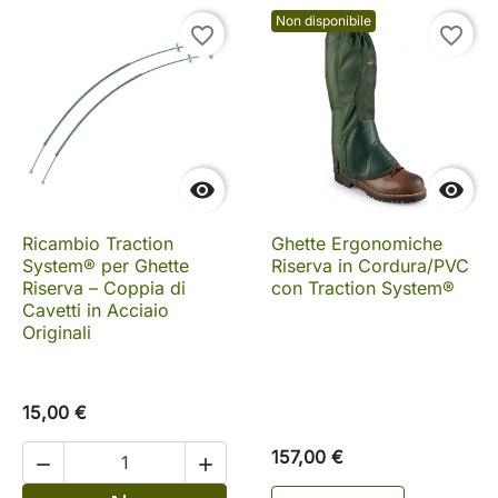
Non disponibile
favorite_border
favorite_border


Ricambio Traction
Ghette Ergonomiche
System® per Ghette
Riserva in Cordura/PVC
Riserva – Coppia di
con Traction System®
Cavetti in Acciaio
Originali
15,00 €
157,00 €

