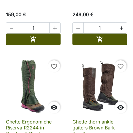
159,00 €
249,00 €




Aggiungi al carrello
Aggiungi al c


favorite_border
favorite_border


Ghette Ergonomiche
Ghette thorn ankle
Riserva R2244 in
gaiters Brown Bark -