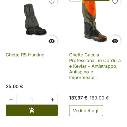
favorite_border
favorite_border


Ghette RS Hunting
Ghette Caccia
Professionali in Cordura
e Kevlar – Antistrappo,
Antispino e
Impermeabili
25,00 €
137,97 €
189,00 €


Aggiungi al carrello

Vedi dettagli