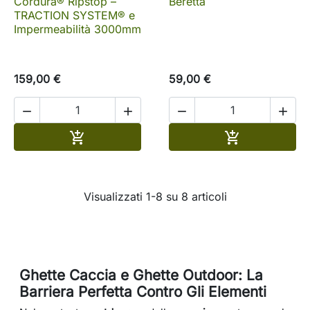
Cordura® Ripstop –
Beretta
TRACTION SYSTEM® e
Impermeabilità 3000mm
159,00 €
59,00 €




Aggiungi al carrello
Aggiungi al c


Visualizzati 1-8 su 8 articoli
Ghette Caccia e Ghette Outdoor: La
Barriera Perfetta Contro Gli Elementi