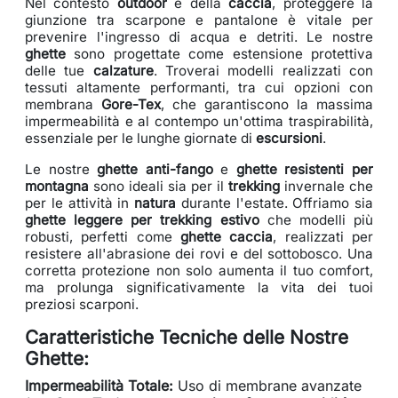
Nel contesto
outdoor
e della
caccia
, proteggere la
giunzione tra scarpone e pantalone è vitale per
prevenire l'ingresso di acqua e detriti. Le nostre
ghette
sono progettate come estensione protettiva
delle tue
calzature
. Troverai modelli realizzati con
tessuti altamente performanti, tra cui opzioni con
membrana
Gore-Tex
, che garantiscono la massima
impermeabilità e al contempo un'ottima traspirabilità,
essenziale per le lunghe giornate di
escursioni
.
Le nostre
ghette anti-fango
e
ghette resistenti per
montagna
sono ideali sia per il
trekking
invernale che
per le attività in
natura
durante l'estate. Offriamo sia
ghette leggere per trekking estivo
che modelli più
robusti, perfetti come
ghette caccia
, realizzati per
resistere all'abrasione dei rovi e del sottobosco. Una
corretta protezione non solo aumenta il tuo comfort,
ma prolunga significativamente la vita dei tuoi
preziosi scarponi.
Caratteristiche Tecniche delle Nostre
Ghette:
Impermeabilità Totale:
Uso di membrane avanzate