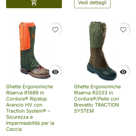
Aggiungi al carrello

Vedi dettagli
favorite_border
favorite_border


Ghette Ergonomiche
Ghette Ergonomiche
Riserva R1689 in
Riserva R2033 in
Cordura® Ripstop
Cordura®/Pelle con
Arancio HV con
Brevetto TRACTION
Traction System® –
SYSTEM
Sicurezza e
Impermeabilità per la
Caccia