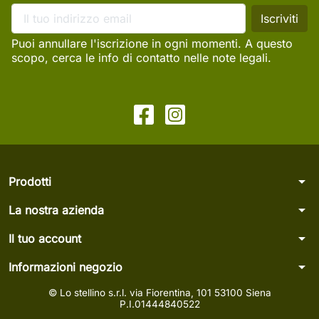
Puoi annullare l'iscrizione in ogni momenti. A questo
scopo, cerca le info di contatto nelle note legali.
arrow_drop_down
Prodotti
arrow_drop_down
La nostra azienda
arrow_drop_down
Il tuo account
arrow_drop_down
Informazioni negozio
© Lo stellino s.r.l. via Fiorentina, 101 53100 Siena
P.I.01444840522