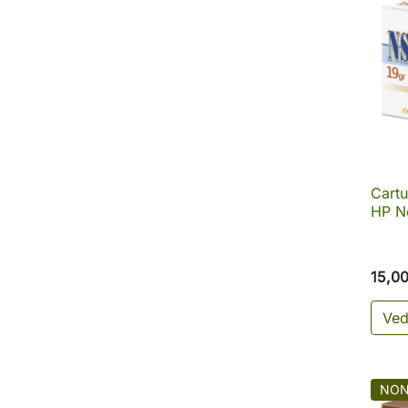
Cart
HP N
15,0
Ved
NON