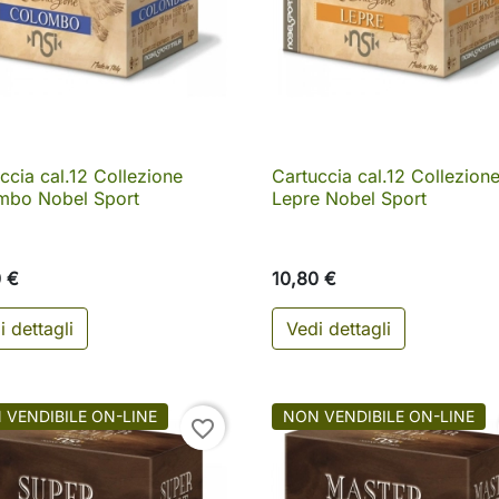
ccia cal.12 Collezione
Cartuccia cal.12 Collezion

Anteprima

Anteprima
mbo Nobel Sport
Lepre Nobel Sport
0 €
10,80 €
i dettagli
Vedi dettagli
 VENDIBILE ON-LINE
NON VENDIBILE ON-LINE
favorite_border