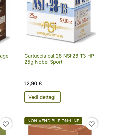
tage
Cartuccia cal.28 NSI·28 T3 HP

Anteprima
25g Nobel Sport
12,90 €
Vedi dettagli
NON VENDIBILE ON-LINE
favorite_border
favorite_border