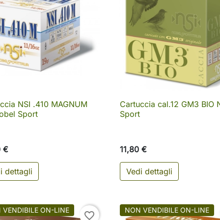
uccia NSI .410 MAGNUM
Cartuccia cal.12 GM3 BIO 

Anteprima

Anteprima
obel Sport
Sport
0 €
11,80 €
i dettagli
Vedi dettagli
 VENDIBILE ON-LINE
NON VENDIBILE ON-LINE
favorite_border