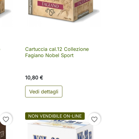
e
Cartuccia cal.12 Collezione

Anteprima
Fagiano Nobel Sport
10,80 €
Vedi dettagli
NON VENDIBILE ON-LINE
favorite_border
favorite_border