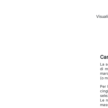
Visuali
Car
La s
di m
marc
(o ma
Per 
cing
sele
Le n
mass