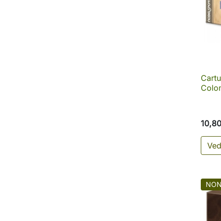
Cartu
Colo
10,8
Ved
NON