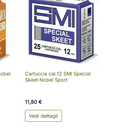
Nobel
Cartuccia cal.12 SMI Special

Anteprima
Skeet Nobel Sport
11,80 €
Vedi dettagli