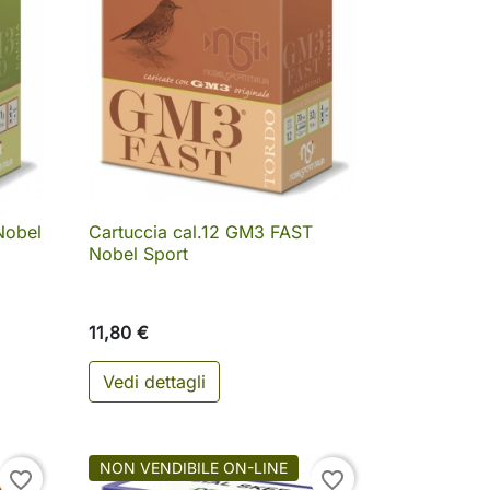
Nobel
Cartuccia cal.12 GM3 FAST

Anteprima
Nobel Sport
11,80 €
Vedi dettagli
NON VENDIBILE ON-LINE
favorite_border
favorite_border