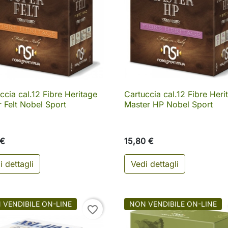
ccia cal.12 Fibre Heritage
Cartuccia cal.12 Fibre Heri

Anteprima

Anteprima
 Felt Nobel Sport
Master HP Nobel Sport
 €
15,80 €
i dettagli
Vedi dettagli
 VENDIBILE ON-LINE
NON VENDIBILE ON-LINE
favorite_border