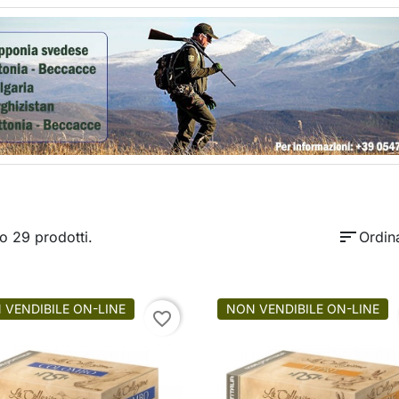
sort
o 29 prodotti.
Ordin
 VENDIBILE ON-LINE
NON VENDIBILE ON-LINE
favorite_border