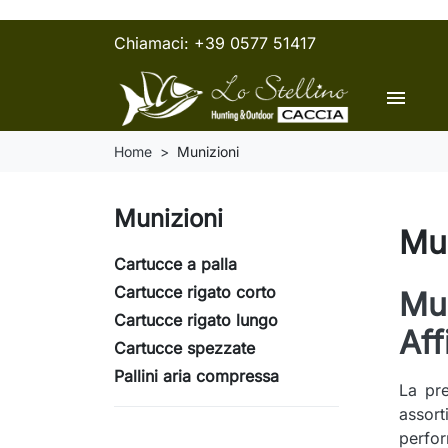
Chiamaci:
+39 0577 51417
menu
Home
Munizioni
Munizioni
Mun
Cartucce a palla
Cartucce rigato corto
Mun
Cartucce rigato lungo
Aff
Cartucce spezzate
Pallini aria compressa
La pre
assort
perfor