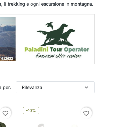
a
, il
trekking
e ogni
escursione
in
montagna
.
expand_more
a per:
Rilevanza
-10%
favorite_border
favorite_border