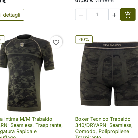
67,50 €
75,00 €
0 €

i dettagli


Aggi
%
-10%
favorite_border
a Intima M/M Trabaldo
Boxer Tecnico Trabaldo

Anteprima

Anteprima
N: Seamless, Traspirante,
340/DRYARN: Seamless,
gatura Rapida e
Comodo, Polipropilene
uflage
Traspirante