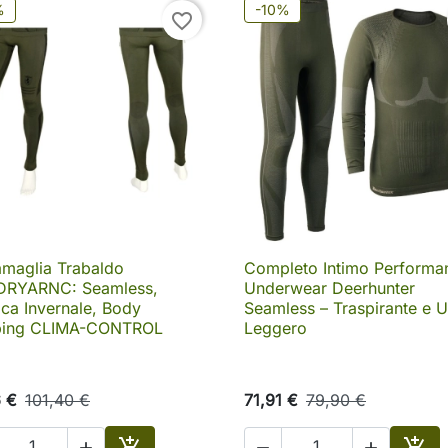
%
-10%
favorite_border
amaglia Trabaldo
Completo Intimo Performa

Anteprima

Anteprima
DRYARNC: Seamless,
Underwear Deerhunter
ca Invernale, Body
Seamless – Traspirante e U
ing CLIMA-CONTROL
Leggero
6 €
101,40 €
71,91 €
79,90 €




