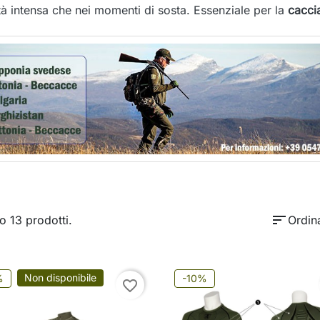
vità intensa che nei momenti di sosta. Essenziale per la
cacci
sort
o 13 prodotti.
Ordin
Non disponibile
%
-10%
favorite_border