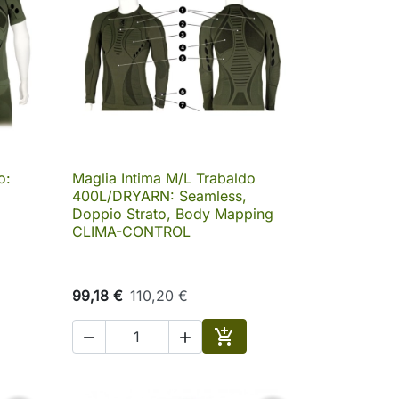
o:
Maglia Intima M/L Trabaldo

Anteprima
400L/DRYARN: Seamless,
Doppio Strato, Body Mapping
CLIMA-CONTROL
99,18 €
110,20 €



ungi al carrello
Aggiungi al carrello