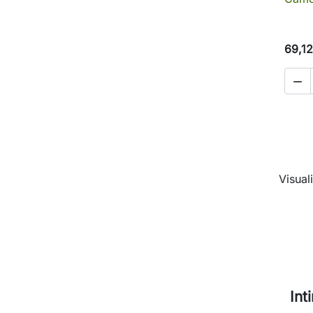
69,12

Visuali
Int