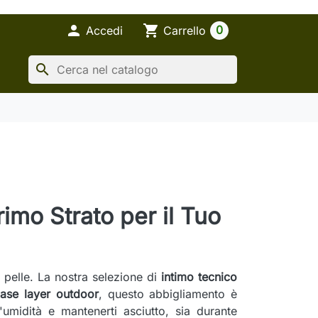

shopping_cart
0
Accedi
Carrello
search
rimo Strato per il Tuo
la pelle. La nostra selezione di
intimo tecnico
ase layer outdoor
, questo abbigliamento è
'umidità e mantenerti asciutto, sia durante