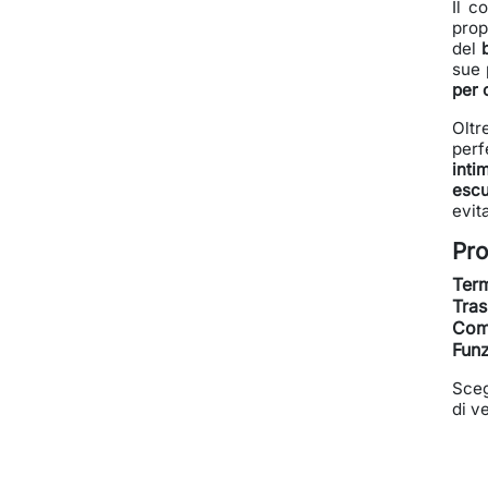
Il c
pro
del
sue 
per 
Oltr
perf
inti
escu
evit
Pro
Ter
Tras
Comf
Funz
Scegl
di v