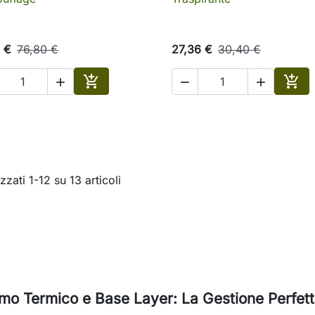
 €
76,80 €
27,36 €
30,40 €





Aggiungi al carrello
Aggi
zzati 1-12 su 13 articoli
imo Termico e Base Layer: La Gestione Perfett