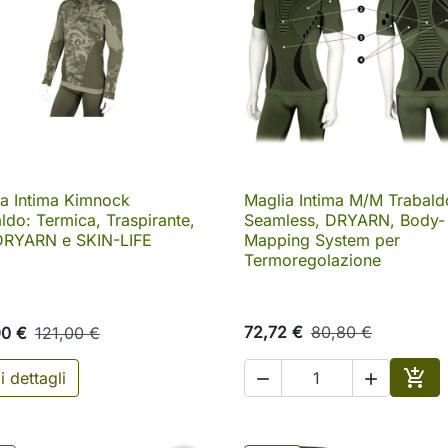
a Intima Kimnock
Maglia Intima M/M Trabald

Anteprima

Anteprima
ldo: Termica, Traspirante,
Seamless, DRYARN, Body-
DRYARN e SKIN-LIFE
Mapping System per
Termoregolazione
72,72 €
80,80 €
90 €
121,00 €

i dettagli


Aggi