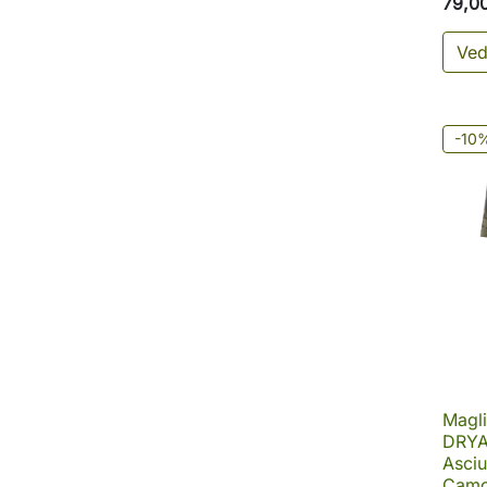
79,0
Ved
-10
Magli
DRYAR
Asciu
Camo