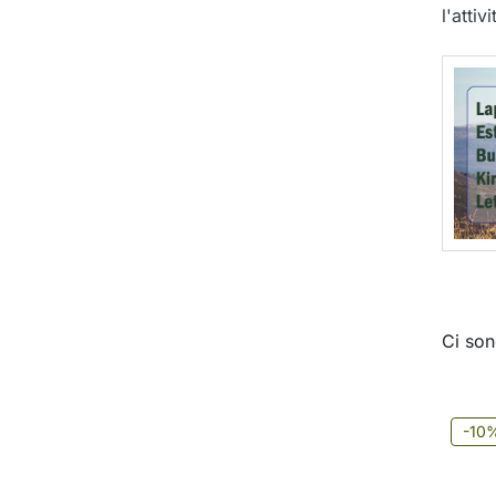
l'atti
Ci son
-10