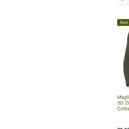
Non 
Magli
3D Zi
Coibe