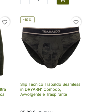
ungi al carrello
Aggiungi al carrello
-10%
favorite_border
favorite_border
o
Slip Tecnico Trabaldo Seamless

Anteprima
tra
in DRYARN: Comodo,
ica
Avvolgente e Traspirante