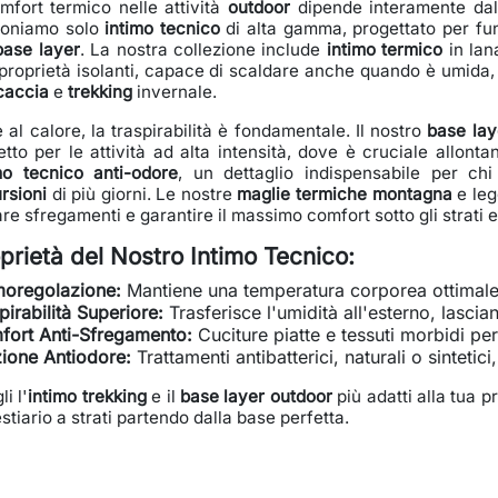
omfort termico nelle attività
outdoor
dipende interamente dall
poniamo solo
intimo tecnico
di alta gamma, progettato per fun
base layer
. La nostra collezione include
intimo termico
in la
proprietà isolanti, capace di scaldare anche quando è umida
caccia
e
trekking
invernale.
e al calore, la traspirabilità è fondamentale. Il nostro
base lay
etto per le attività ad alta intensità, dove è cruciale allont
mo tecnico anti-odore
, un dettaglio indispensabile per ch
rsioni
di più giorni. Le nostre
maglie termiche montagna
e leg
are sfregamenti e garantire il massimo comfort sotto gli strati e
prietà del Nostro Intimo Tecnico:
moregolazione:
Mantiene una temperatura corporea ottimale, 
pirabilità Superiore:
Trasferisce l'umidità all'esterno, lascian
ort Anti-Sfregamento:
Cuciture piatte e tessuti morbidi per
ione Antiodore:
Trattamenti antibatterici, naturali o sintetici
i l'
intimo trekking
e il
base layer outdoor
più adatti alla tua p
estiario a strati partendo dalla base perfetta.