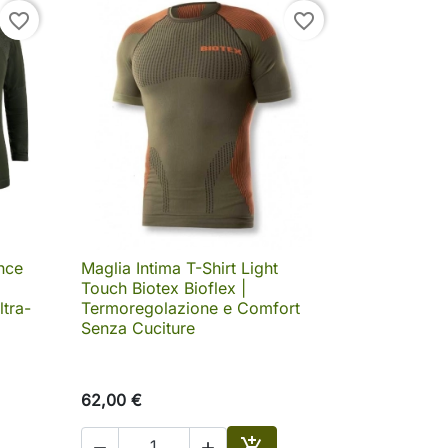
favorite_border
favorite_border
nce
Maglia Intima T-Shirt Light

Anteprima
Touch Biotex Bioflex |
ltra-
Termoregolazione e Comfort
Senza Cuciture
62,00 €


