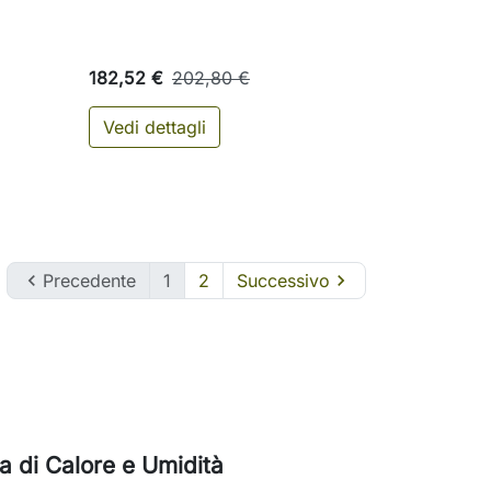
182,52 €
202,80 €
Vedi dettagli
ungi al carrello

Precedente
1
2
Successivo

a di Calore e Umidità