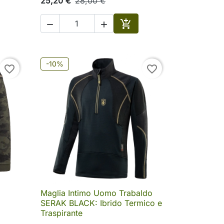
25,20 €
28,00 €



ungi al carrello
Aggiungi al carrello
-10%
favorite_border
favorite_border
Maglia Intimo Uomo Trabaldo

Anteprima
SERAK BLACK: Ibrido Termico e
Traspirante