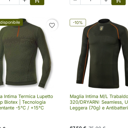
Aggiungi al carrello
Aggi
disponibile
-10%
favorite_border
a Intima Termica Lupetto
Maglia Intima M/L Trabald

Anteprima

Anteprima
p Biotex | Tecnologia
320/DRYARN: Seamless, Ul
ntante -5°C / +15°C
Leggera (70g) e Antibatter