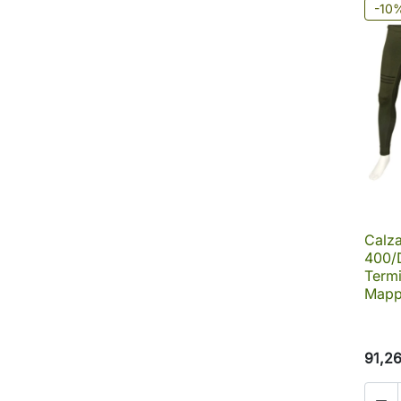
-10
Calz
400/
Termi
Mapp
91,2
