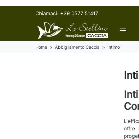
Chiamaci:
+39 0577 51417
menu
Home
Abbigliamento Caccia
Intimo
Int
Int
Co
L'effi
offre 
proget