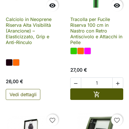


Calciolo in Neoprene
Tracolla per Fucile
Riserva Alta Visibilità
Riserva 100 cm in
(Arancione) –
Nastro con Retro
Elasticizzato, Grip e
Antiscivolo e Attacchi in
Anti-Rinculo
Pelle
27,00 €
26,00 €


Aggiungi al c

Vedi dettagli
favorite_border
favorite_border