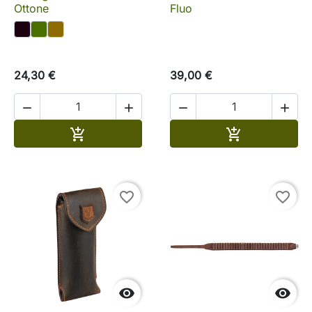
Ottone
Fluo
24,30 €
39,00 €




Aggiungi al carrello
Aggiungi al c


favorite_border
favorite_border

