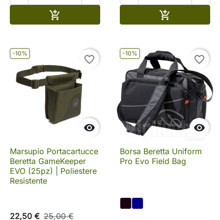
Aggiungi al carrello
Aggiungi al c


-10%
-10%
favorite_border
favorite_border


Marsupio Portacartucce
Borsa Beretta Uniform
Beretta GameKeeper
Pro Evo Field Bag
EVO (25pz) | Poliestere
Resistente
22,50 €
25,00 €