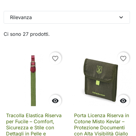
expand_more
Rilevanza
Ci sono 27 prodotti.
favorite_border
favorite_border


Tracolla Elastica Riserva
Porta Licenza Riserva in
per Fucile – Comfort,
Cotone Misto Kevlar –
Sicurezza e Stile con
Protezione Documenti
Dettagli in Pelle e
con Alta Visibilità Giallo