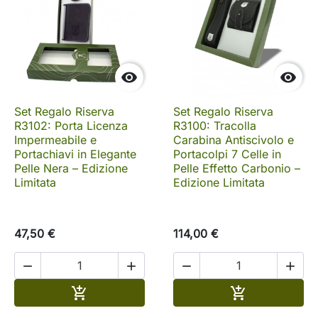


Set Regalo Riserva
Set Regalo Riserva
R3102: Porta Licenza
R3100: Tracolla
Impermeabile e
Carabina Antiscivolo e
Portachiavi in Elegante
Portacolpi 7 Celle in
Pelle Nera – Edizione
Pelle Effetto Carbonio –
Limitata
Edizione Limitata
47,50 €
114,00 €




Aggiungi al carrello
Aggiungi al c

