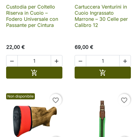
Custodia per Coltello
Cartuccera Venturini in
Riserva in Cuoio –
Cuoio Ingrassato
Fodero Universale con
Marrone – 30 Celle per
Passante per Cintura
Calibro 12
22,00 €
69,00 €




Aggiungi al carrello
Aggiungi al c


Non disponibile
favorite_border
favorite_border