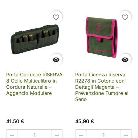
favorite_border
favorite_border


Porta Cartucce RISERVA
Porta Licenza Riserva
8 Celle Multicalibro in
R2278 in Cotone con
Cordura Naturelle –
Dettagli Magenta –
Aggancio Modulare
Prevenzione Tumore al
Seno
41,50 €
45,90 €



