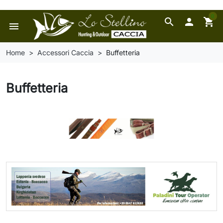
0
search

shopping_cart
menu
Home
Accessori Caccia
Buffetteria
Buffetteria