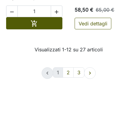
58,50 €
65,00 €


Aggiungi al carrello

Vedi dettagli
Visualizzati 1-12 su 27 articoli
1
2
3

