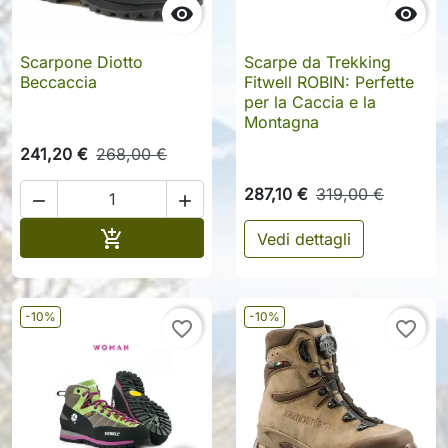


Scarpone Diotto
Scarpe da Trekking
Beccaccia
Fitwell ROBIN: Perfette
per la Caccia e la
Montagna
241,20 €
268,00 €
287,10 €
319,00 €


Aggiungi al carrello

Vedi dettagli
-10%
-10%
favorite_border
favorite_border