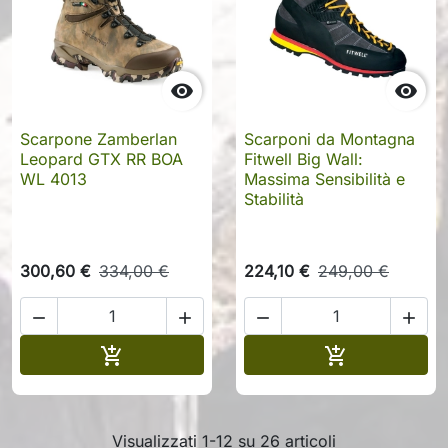


Scarpone Zamberlan
Scarponi da Montagna
Leopard GTX RR BOA
Fitwell Big Wall:
WL 4013
Massima Sensibilità e
Stabilità
300,60 €
334,00 €
224,10 €
249,00 €




Aggiungi al carrello
Aggiungi al c


Visualizzati 1-12 su 26 articoli