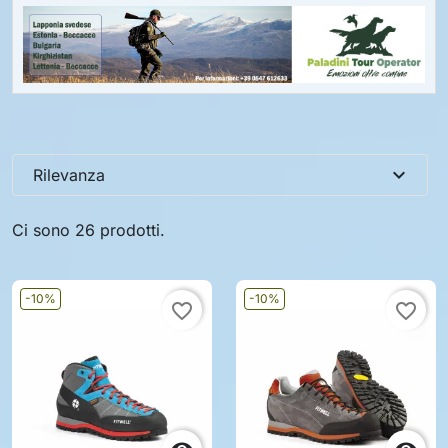
expand_more
Rilevanza
Ci sono 26 prodotti.
-10%
-10%
favorite_border
favorite_border