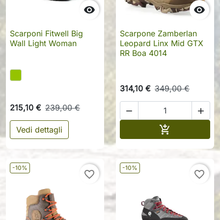


Scarponi Fitwell Big
Scarpone Zamberlan
Wall Light Woman
Leopard Linx Mid GTX
RR Boa 4014
314,10 €
349,00 €
215,10 €
239,00 €


Aggiungi al c

Vedi dettagli
-10%
-10%
favorite_border
favorite_border