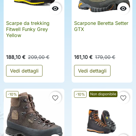


Scarpe da trekking
Scarpone Beretta Setter
Fitwell Funky Grey
GTX
Yellow
188,10 €
209,00 €
161,10 €
179,00 €
Vedi dettagli
Vedi dettagli
Non disponibile
-10%
-10%
favorite_border
favorite_border