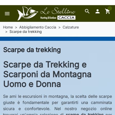
0
search

shopping_cart
menu
Home
Abbigliamento Caccia
Calzature
Scarpe da trekking
Scarpe da trekking
Scarpe da Trekking e
Scarponi da Montagna
Uomo e Donna
Se ami le escursioni in montagna, la scelta delle scarpe
giuste è fondamentale per garantirti una camminata
sicura e confortevole. Nel nostro negozio online
troverai un'ampia selezione di
scarpe da trekking
per