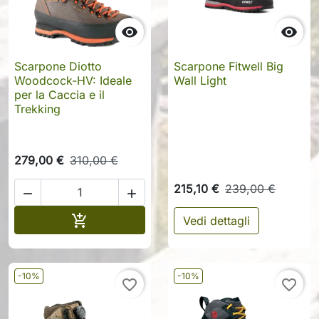


Scarpone Diotto
Scarpone Fitwell Big
Woodcock-HV: Ideale
Wall Light
per la Caccia e il
Trekking
279,00 €
310,00 €
215,10 €
239,00 €


Aggiungi al carrello

Vedi dettagli
-10%
-10%
favorite_border
favorite_border