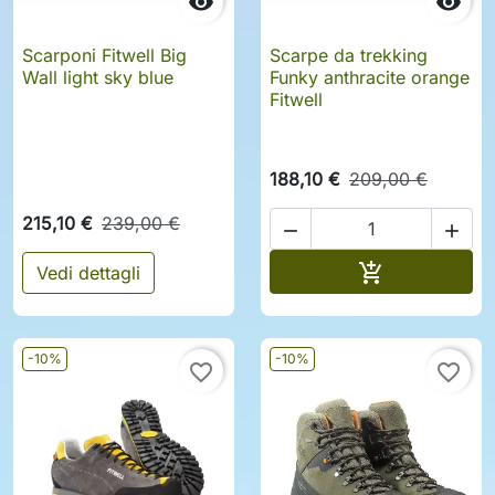


Scarponi Fitwell Big
Scarpe da trekking
Wall light sky blue
Funky anthracite orange
Fitwell
188,10 €
209,00 €
215,10 €
239,00 €


Aggiungi al c

Vedi dettagli
-10%
-10%
favorite_border
favorite_border