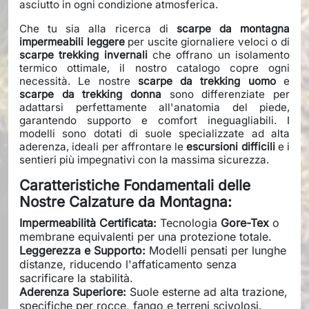
asciutto in ogni condizione atmosferica.
Che tu sia alla ricerca di
scarpe da montagna
impermeabili leggere
per uscite giornaliere veloci o di
scarpe trekking invernali
che offrano un isolamento
termico ottimale, il nostro catalogo copre ogni
necessità. Le nostre
scarpe da trekking uomo
e
scarpe da trekking donna
sono differenziate per
adattarsi perfettamente all'anatomia del piede,
garantendo supporto e comfort ineguagliabili. I
modelli sono dotati di suole specializzate ad alta
aderenza, ideali per affrontare le
escursioni difficili
e i
sentieri più impegnativi con la massima sicurezza.
Caratteristiche Fondamentali delle
Nostre Calzature da Montagna:
Impermeabilità Certificata:
Tecnologia
Gore-Tex
o
membrane equivalenti per una protezione totale.
Leggerezza e Supporto:
Modelli pensati per lunghe
distanze, riducendo l'affaticamento senza
sacrificare la stabilità.
Aderenza Superiore:
Suole esterne ad alta trazione,
specifiche per rocce, fango e terreni scivolosi.