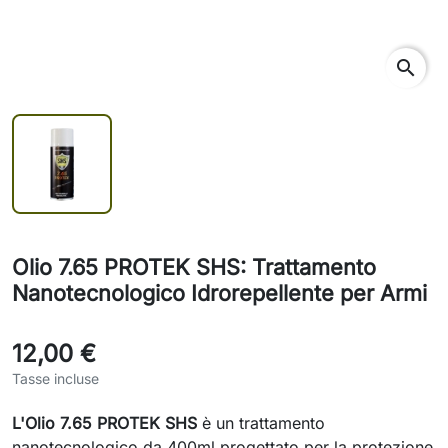
search
Olio 7.65 PROTEK SHS: Trattamento
Nanotecnologico Idrorepellente per Armi
12,00 €
Tasse incluse
L'Olio 7.65 PROTEK SHS
è un trattamento
nanotecnologico da 400ml progettato per la protezione