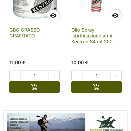


GBG GRASSO
Olio Spray
GRAFITATO
lubrificazione armi
Kentron S4 ml.200
11,00 €
10,00 €




Aggiungi al carrello
Aggiungi al ca

