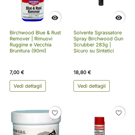


Birchwood Blue & Rust
Solvente Sgrassatore
Remover | Rimuovi
Spray Birchwood Gun
Ruggine e Vecchia
Scrubber 283g |
Brunitura (90ml)
Sicuro su Sintetici
7,00 €
18,80 €
Vedi dettagli
Vedi dettagli
favorite_border
favorite_border