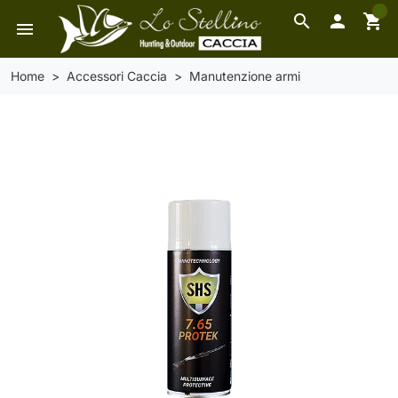
0
search

shopping_cart
menu
Home
Accessori Caccia
Manutenzione armi