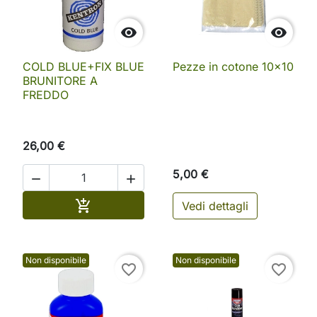


COLD BLUE+FIX BLUE
Pezze in cotone 10x10
BRUNITORE A
FREDDO
26,00 €
5,00 €


Aggiungi al carrello

Vedi dettagli
Non disponibile
Non disponibile
favorite_border
favorite_border