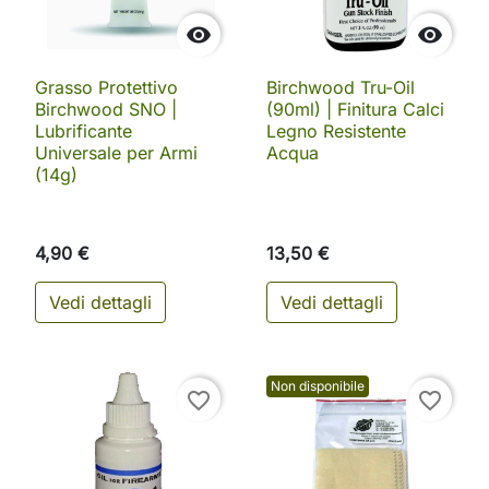


Grasso Protettivo
Birchwood Tru-Oil
Birchwood SNO |
(90ml) | Finitura Calci
Lubrificante
Legno Resistente
Universale per Armi
Acqua
(14g)
4,90 €
13,50 €
Vedi dettagli
Vedi dettagli
Non disponibile
favorite_border
favorite_border