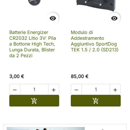


Batterie Energizer
Modulo di
CR2032 Litio 3V: Pila
Addestramento
a Bottone High Tech,
Aggiuntivo SportDog
Lunga Durata, Blister
TEK 1.5 / 2.0 (SD213)
da 2 Pezzi
3,00 €
85,00 €




Aggiungi al carrello
Aggiungi al ca

