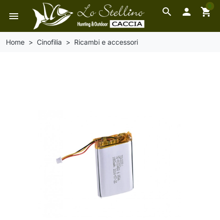
0
search

shopping_cart
menu
Home
Cinofilia
Ricambi e accessori