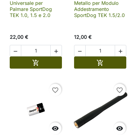
Universale per
Metallo per Modulo
Palmare SportDog
Addestramento
TEK 1.0, 1.5 e 2.0
SportDog TEK 1.5/2.0
22,00 €
12,00 €




Aggiungi al carrello
Aggiungi al ca


favorite_border
favorite_border

