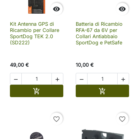


Kit Antenna GPS di
Batteria di Ricambio
Ricambio per Collare
RFA-67 da 6V per
SportDog TEK 2.0
Collari Antiabbaio
(SD222)
SportDog e PetSafe
49,00 €
10,00 €




Aggiungi al carrello
Aggiungi al ca


favorite_border
favorite_border