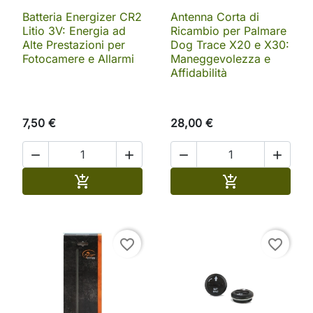
Batteria Energizer CR2
Antenna Corta di
Litio 3V: Energia ad
Ricambio per Palmare
Alte Prestazioni per
Dog Trace X20 e X30:
Fotocamere e Allarmi
Maneggevolezza e
Affidabilità
7,50 €
28,00 €




Aggiungi al carrello
Aggiungi al ca


favorite_border
favorite_border