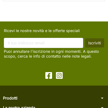
Ricevi le nostre novità e le offerte speciali
Puoi annullare l'iscrizione in ogni momenti. A questo
scopo, cerca le info di contatto nelle note legali.
arrow_drop_down
Prodotti
arrow_drop_down
La nostra azienda