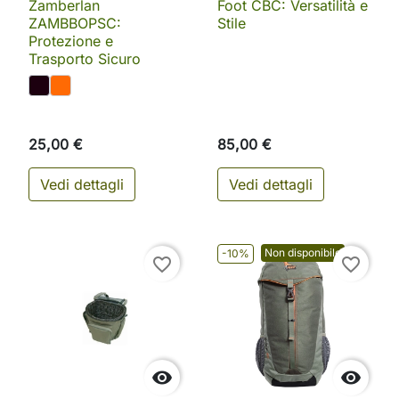
Zamberlan
Foot CBC: Versatilità e
ZAMBBOPSC:
Stile
Protezione e
Trasporto Sicuro
25,00 €
85,00 €
Vedi dettagli
Vedi dettagli
Non disponibile
-10%
favorite_border
favorite_border

