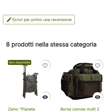

Scrivi per primo una recensione
8 prodotti nella stessa categoria
Non disponibile
favorite_border
favorite_border


Zaino "Pianeta
Borsa canvas multi 2