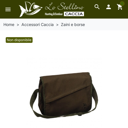
0
search

shopping_cart
menu
Home
Accessori Caccia
Zaini e borse
Non disponibile