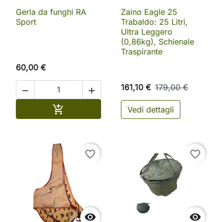
Gerla da funghi RA
Zaino Eagle 25
Sport
Trabaldo: 25 Litri,
Ultra Leggero
(0,86kg), Schienale
Traspirante
60,00 €
161,10 €
179,00 €


Aggiungi al carrello

Vedi dettagli
favorite_border
favorite_border

