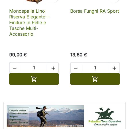
Monospalla Lino
Borsa Funghi RA Sport
Riserva Elegante –
Finiture in Pelle e
Tasche Multi-
Accessorio
99,00 €
13,60 €




Aggiungi al carrello
Aggiungi al ca

