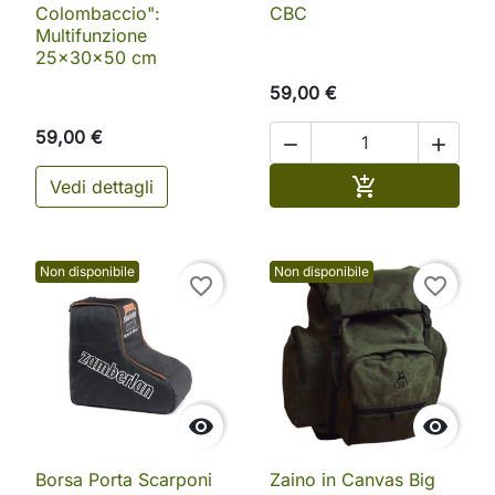
Colombaccio":
CBC
Multifunzione
25x30x50 cm
59,00 €
59,00 €


Aggiungi al ca

Vedi dettagli
Non disponibile
Non disponibile
favorite_border
favorite_border


Borsa Porta Scarponi
Zaino in Canvas Big