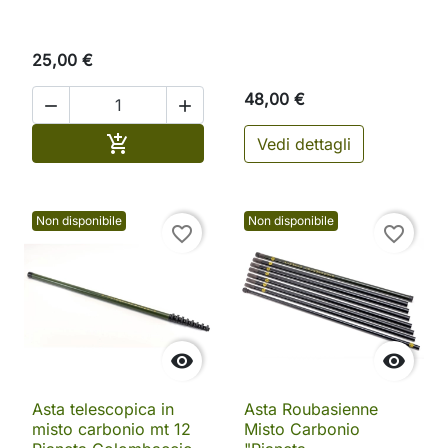
25,00 €
48,00 €


Aggiungi al carrello

Vedi dettagli
Non disponibile
Non disponibile
favorite_border
favorite_border


Asta telescopica in
Asta Roubasienne
misto carbonio mt 12
Misto Carbonio