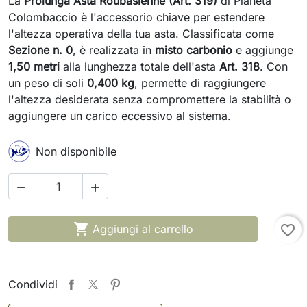
La
Prolunga Asta Roubasienne (Art. 319)
di Pianeta
Colombaccio è l'accessorio chiave per estendere
l'altezza operativa della tua asta. Classificata come
Sezione n. 0
, è realizzata in
misto carbonio
e aggiunge
1,50 metri
alla lunghezza totale dell'asta
Art. 318
. Con
un peso di soli
0,400 kg
, permette di raggiungere
l'altezza desiderata senza compromettere la stabilità o
aggiungere un carico eccessivo al sistema.
Non disponibile



Aggiungi al carrello
favorite_border
Condividi