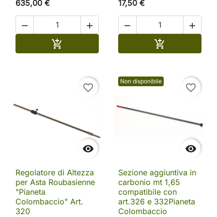
635,00 €
17,50 €




Aggiungi al carrello
Aggiungi al ca


Non disponibile
favorite_border
favorite_border


Regolatore di Altezza
Sezione aggiuntiva in
per Asta Roubasienne
carbonio mt 1,65
"Pianeta
compatibile con
Colombaccio" Art.
art.326 e 332Pianeta
320
Colombaccio