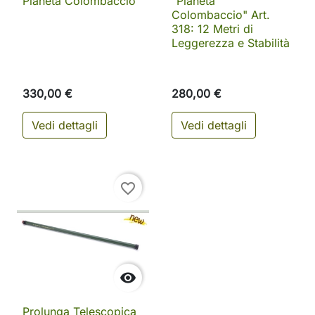
Pianeta Colombaccio
"Pianeta
Colombaccio" Art.
318: 12 Metri di
Leggerezza e Stabilità
330,00 €
280,00 €
Vedi dettagli
Vedi dettagli
favorite_border

Prolunga Telescopica