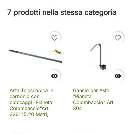
7 prodotti nella stessa categoria
favorite_border
favorite_border


Asta Telescopica in
Gancio per Aste
carbonio con
"Pianeta
bloccaggi "Pianeta
Colombaccio" Art.
Colombaccio"Art.
304
326: 15,20 Metri,