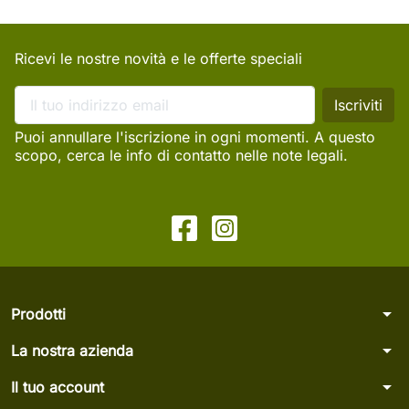
Ricevi le nostre novità e le offerte speciali
Puoi annullare l'iscrizione in ogni momenti. A questo
scopo, cerca le info di contatto nelle note legali.
arrow_drop_down
Prodotti
arrow_drop_down
La nostra azienda
arrow_drop_down
Il tuo account