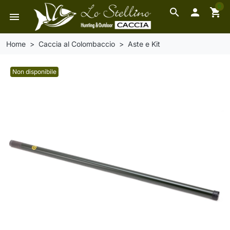
0
search

shopping_cart
menu
Home
Caccia al Colombaccio
Aste e Kit
Non disponibile