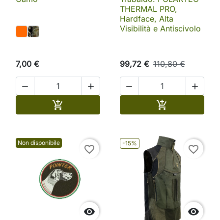
THERMAL PRO,
Hardface, Alta
Visibilità e Antiscivolo
7,00 €
99,72 €
110,80 €




Aggiungi al carrello
Aggiungi al ca


Non disponibile
-15%
favorite_border
favorite_border

