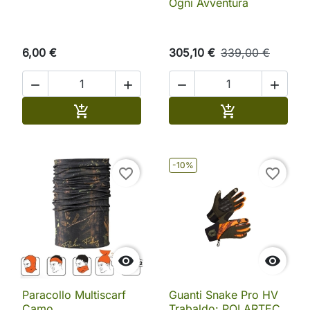
Ogni Avventura
6,00 €
305,10 €
339,00 €




Aggiungi al carrello
Aggiungi al ca


-10%
favorite_border
favorite_border


Paracollo Multiscarf
Guanti Snake Pro HV
Camo
Trabaldo: POLARTEC