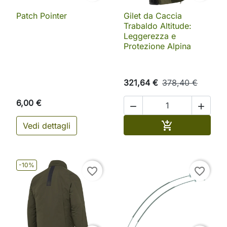
Patch Pointer
Gilet da Caccia
Trabaldo Altitude:
Leggerezza e
Protezione Alpina
321,64 €
378,40 €
6,00 €


Aggiungi al ca

Vedi dettagli
-10%
favorite_border
favorite_border