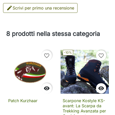

Scrivi per primo una recensione
8 prodotti nella stessa categoria
-10%
favorite_border
favorite_border


Patch Kurzhaar
Scarpone Kostyle KS-
avant: La Scarpa da
Trekking Avanzata per