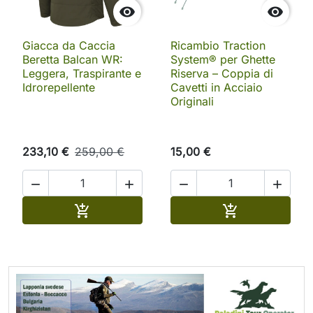


Giacca da Caccia
Ricambio Traction
Beretta Balcan WR:
System® per Ghette
Leggera, Traspirante e
Riserva – Coppia di
Idrorepellente
Cavetti in Acciaio
Originali
233,10 €
259,00 €
15,00 €




Aggiungi al carrello
Aggiungi al ca

