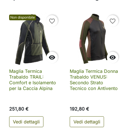
Non disponibile
favorite_border
favorite_border


Maglia Termica
Maglia Termica Donna
Trabaldo TRAIL:
Trabaldo VENUS:
Comfort e Isolamento
Secondo Strato
per la Caccia Alpina
Tecnico con Antivento
251,80 €
192,80 €
Vedi dettagli
Vedi dettagli