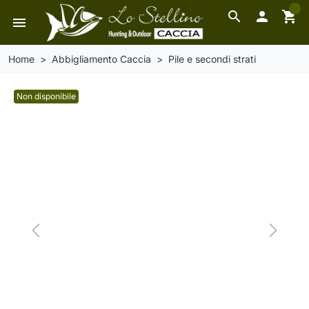
0
search

shopping_cart
menu
Home
Abbigliamento Caccia
Pile e secondi strati
Non disponibile
Previous
Next