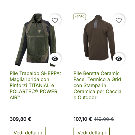
-10%
favorite_border
favorite_border


Pile Trabaldo SHERPA:
Pile Beretta Ceramic
Maglia Ibrida con
Face: Termico a Grid
Rinforzi TITANIAL e
con Stampa in
POLARTEC® POWER
Ceramica per Caccia
AIR™
e Outdoor
309,80 €
107,10 €
119,00 €
Vedi dettagli
Vedi dettagli