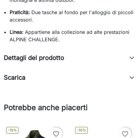
montagna e attività outdoor.
Praticità:
Due tasche al fondo per l'alloggio di piccoli
accessori.
Linea:
Appartiene alla collezione ad alte prestazioni
ALPINE CHALLENGE.
Dettagli del prodotto
Scarica
Potrebbe anche piacerti
-15%
-10%
favorite_border
favorite_border