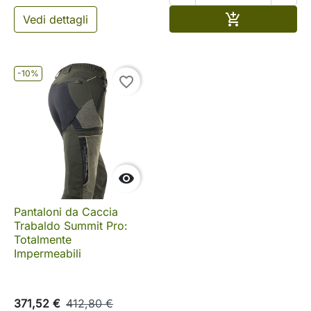
Aggiungi al c

Vedi dettagli
-10%
favorite_border

Pantaloni da Caccia
Trabaldo Summit Pro:
Totalmente
Impermeabili
371,52 €
412,80 €