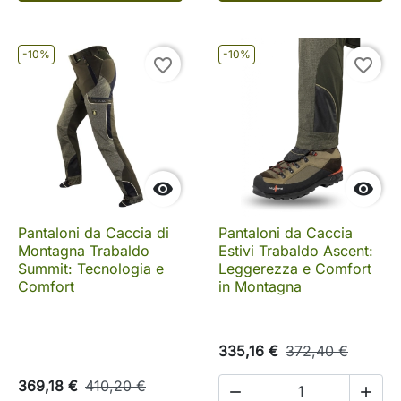
-10%
-10%
favorite_border
favorite_border


Pantaloni da Caccia di
Pantaloni da Caccia
Montagna Trabaldo
Estivi Trabaldo Ascent:
Summit: Tecnologia e
Leggerezza e Comfort
Comfort
in Montagna
335,16 €
372,40 €
369,18 €
410,20 €

