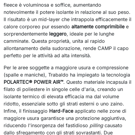
fleece è voluminosa e soffice, aumentando
notevolmente il potere isolante in relazione al suo peso.
Il risultato è un mid-layer che intrappola efficacemente il
calore corporeo pur essendo
altamente comprimibile
e
sorprendentemente
leggero
, ideale per le lunghe
camminate. Questa proprietà, unita al rapido
allontanamento della sudorazione, rende CAMP il capo
perfetto per le attività ad alta intensità.
Per le aree soggette a maggiore usura e compressione
(spalle e maniche), Trabaldo ha impiegato la tecnologia
POLARTEC® POWER AIR™
. Questo materiale incapsula il
filato di poliestere in singole celle d'aria, creando un
isolante termico di elevata efficacia ma dal volume
ridotto, essenziale sotto gli strati esterni o uno zaino.
Infine, il finissaggio
Hard-Face
applicato nelle zone di
maggiore usura garantisce una protezione aggiuntiva,
riducendo l'insorgenza del fastidioso
pilling
causato
dallo sfregamento con gli strati sovrastanti. Due