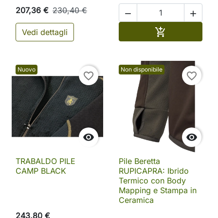
207,36 €
230,40 €


Aggiungi al ca

Vedi dettagli
Nuovo
Non disponibile
favorite_border
favorite_border


TRABALDO PILE
Pile Beretta
CAMP BLACK
RUPICAPRA: Ibrido
Termico con Body
Mapping e Stampa in
Ceramica
243,80 €