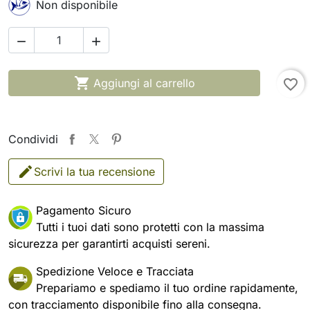
Non disponibile



Aggiungi al carrello
favorite_border
Condividi
Scrivi la tua recensione
Pagamento Sicuro
Tutti i tuoi dati sono protetti con la massima
sicurezza per garantirti acquisti sereni.
Spedizione Veloce e Tracciata
Prepariamo e spediamo il tuo ordine rapidamente,
con tracciamento disponibile fino alla consegna.