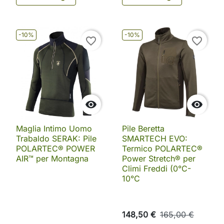
-10%
-10%
favorite_border
favorite_border


Maglia Intimo Uomo
Pile Beretta
Trabaldo SERAK: Pile
SMARTECH EVO:
POLARTEC® POWER
Termico POLARTEC®
AIR™ per Montagna
Power Stretch® per
Climi Freddi (0°C-
10°C
148,50 €
165,00 €