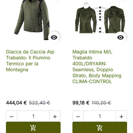


Giacca da Caccia Alp
Maglia Intima M/L
Trabaldo: Il Piumino
Trabaldo
Termico per la
400L/DRYARN:
Montagna
Seamless, Doppio
Strato, Body Mapping
CLIMA-CONTROL
444,04 €
522,40 €
99,18 €
110,20 €




Aggiungi al carrello
Aggiungi al c

