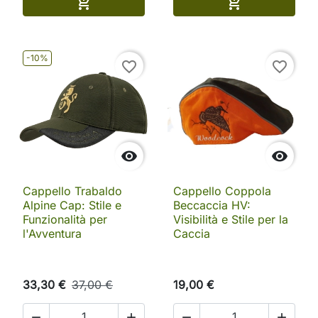
Aggiungi al carrello
Aggiungi al ca


-10%
favorite_border
favorite_border


Cappello Trabaldo
Cappello Coppola
Alpine Cap: Stile e
Beccaccia HV:
Funzionalità per
Visibilità e Stile per la
l'Avventura
Caccia
33,30 €
37,00 €
19,00 €



