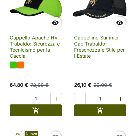


Cappello Apache HV
Cappellino Summer
Trabaldo: Sicurezza e
Cap Trabaldo:
Tecnicismo per la
Freschezza e Stile per
Caccia
l'Estate
64,80 €
72,00 €
26,10 €
29,00 €




Aggiungi al carrello
Aggiungi al ca


Nuovo
-10%