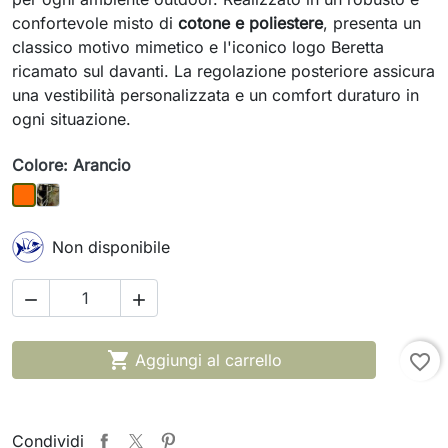
confortevole misto di
cotone e poliestere
, presenta un
classico motivo mimetico e l'iconico logo Beretta
ricamato sul davanti. La regolazione posteriore assicura
una vestibilità personalizzata e un comfort duraturo in
ogni situazione.
Colore: Arancio
Camo Bosco
Arancio
Non disponibile



Aggiungi al carrello
favorite_border
Condividi