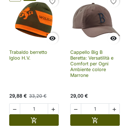
favorite_border
favorite_border


Trabaldo berretto
Cappello Big B
Igloo H.V.
Beretta: Versatilità e
Comfort per Ogni
Ambiente colore
Marrone
29,88 €
33,20 €
29,00 €




Aggiungi al carrello
Aggiungi al ca

