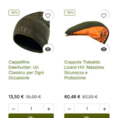
-10%
-10%
favorite_border
favorite_border


Cappellino
Coppola Trabaldo
Deerhunter: Un
Lizard HV: Massima
Classico per Ogni
Sicurezza e
Occasione
Protezione
13,50 €
15,00 €
60,48 €
67,20 €



