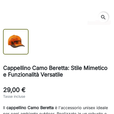
search
Cappellino Camo Beretta: Stile Mimetico
e Funzionalità Versatile
29,00 €
Tasse incluse
Il
cappellino Camo Beretta
è l'accessorio unisex ideale
per ogni ambiente outdoor. Realizzato in un robusto e