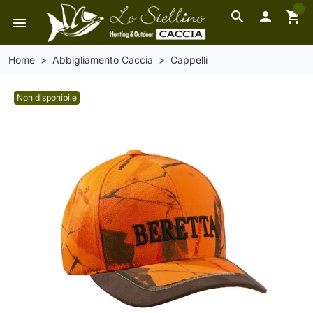
0
search

shopping_cart
menu
Home
Abbigliamento Caccia
Cappelli
Non disponibile