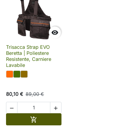

Trisacca Strap EVO
Beretta | Poliestere
Resistente, Carniere
Lavabile
80,10 €
89,00 €


Aggiungi al carrello
