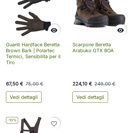


Guanti Hardface Beretta
Scarpone Beretta
Brown Bark | Polartec
Arabuko GTX BOA
Termici, Sensibilità per il
Tiro
67,50 €
75,00 €
224,10 €
249,00 €
Vedi dettagli
Vedi dettagli
-10%
favorite_border