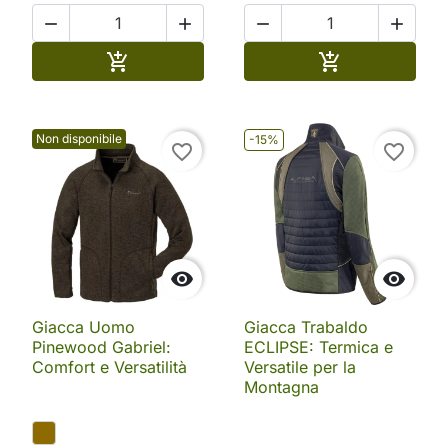




Aggiungi al carrello
Aggiungi al ca


Non disponibile
-15%
favorite_border
favorite_border


Giacca Uomo
Giacca Trabaldo
Pinewood Gabriel:
ECLIPSE: Termica e
Comfort e Versatilità
Versatile per la
Montagna