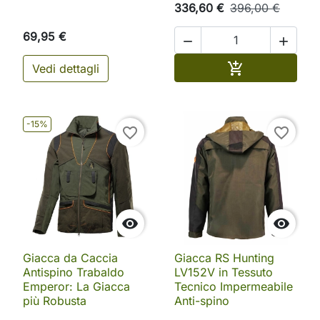
336,60 €
396,00 €
69,95 €


Aggiungi al ca

Vedi dettagli
-15%
favorite_border
favorite_border


Giacca da Caccia
Giacca RS Hunting
Antispino Trabaldo
LV152V in Tessuto
Emperor: La Giacca
Tecnico Impermeabile
più Robusta
Anti-spino