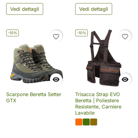
Vedi dettagli
Vedi dettagli
-10%
-10%
favorite_border
favorite_border


Scarpone Beretta Setter
Trisacca Strap EVO
GTX
Beretta | Poliestere
Resistente, Carniere
Lavabile