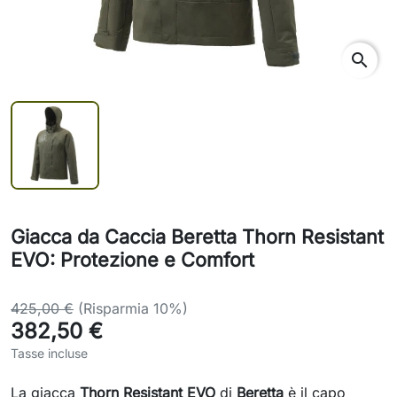
search
Giacca da Caccia Beretta Thorn Resistant
EVO: Protezione e Comfort
425,00 €
(Risparmia 10%)
382,50 €
Tasse incluse
La giacca
Thorn Resistant EVO
di
Beretta
è il capo