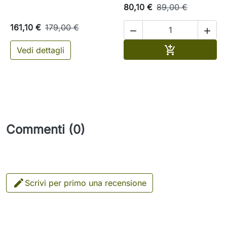
80,10 €
89,00 €
161,10 €
179,00 €


Aggiungi al c

Vedi dettagli
Commenti (0)

Scrivi per primo una recensione