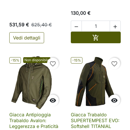
130,00 €
531,59 €
625,40 €


Aggiungi al ca

Vedi dettagli
Non disponibile
-15%
-15%
favorite_border
favorite_border


Giacca Antipioggia
Giacca Trabaldo
Trabaldo Avalon:
SUPERTEMPEST EVO:
Leggerezza e Praticità
Softshell TITANIAL