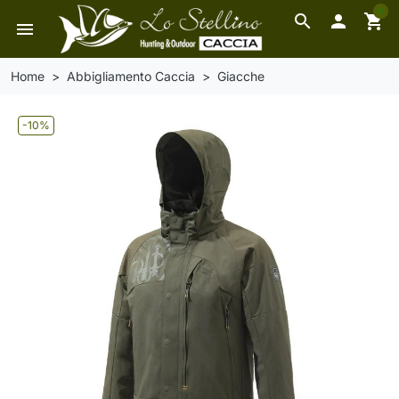
0
search

shopping_cart
menu
Home
Abbigliamento Caccia
Giacche
-10%