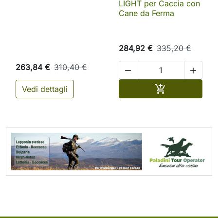
LIGHT per Caccia con
Cane da Ferma
284,92 €
335,20 €
263,84 €
310,40 €


Aggiungi al ca

Vedi dettagli