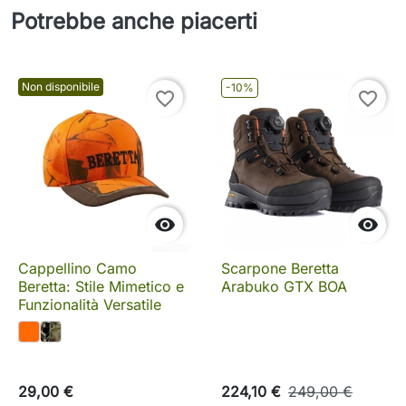
Potrebbe anche piacerti
Non disponibile
-10%
favorite_border
favorite_border


Cappellino Camo
Scarpone Beretta
Beretta: Stile Mimetico e
Arabuko GTX BOA
Funzionalità Versatile
29,00 €
224,10 €
249,00 €