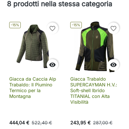
8 prodotti nella stessa categoria
-15%
-15%
favorite_border
favorite_border


Giacca da Caccia Alp
Giacca Trabaldo
Trabaldo: Il Piumino
SUPERCAYMAN H.V.:
Termico per la
Soft-shell Ibrido
Montagna
TITANIAL con Alta
Visibilità
444,04 €
522,40 €
243,95 €
287,00 €