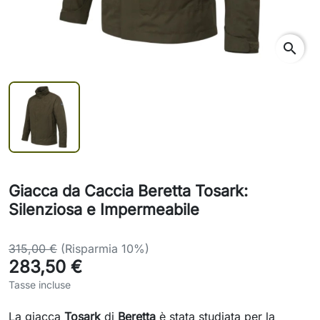
search
Giacca da Caccia Beretta Tosark:
Silenziosa e Impermeabile
315,00 €
(Risparmia 10%)
283,50 €
Tasse incluse
La giacca
Tosark
di
Beretta
è stata studiata per la