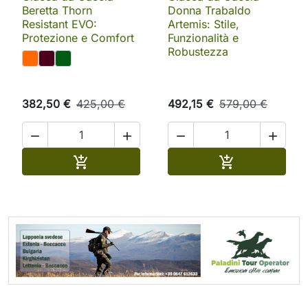
Beretta Thorn
Donna Trabaldo
Resistant EVO:
Artemis: Stile,
Protezione e Comfort
Funzionalità e
Robustezza
382,50 €
425,00 €
492,15 €
579,00 €




Aggiungi al carrello
Aggiungi al ca

