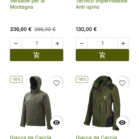
Versatile per la
Tecnico Impermeabile
Montagna
Anti-spino
336,60 €
396,00 €
130,00 €




Aggiungi al carrello
Aggiungi al ca


-10%
-15%
favorite_border
favorite_border


Giacca da Caccia
Giacca da Caccia