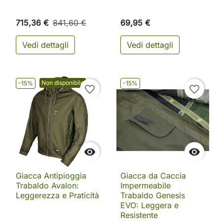
715,36 €
841,60 €
69,95 €
Vedi dettagli
Vedi dettagli
Non disponibile
-15%
-15%
favorite_border
favorite_border


Giacca Antipioggia
Giacca da Caccia
Trabaldo Avalon:
Impermeabile
Leggerezza e Praticità
Trabaldo Genesis
EVO: Leggera e
Resistente