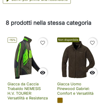
8 prodotti nella stessa categoria
Non disponibile
-15%
favorite_border
favorite_border


Giacca da Caccia
Giacca Uomo
Trabaldo NEMESIS
Pinewood Gabriel:
H.V. TOURER:
Comfort e Versatilità
Versatilità e Resistenza