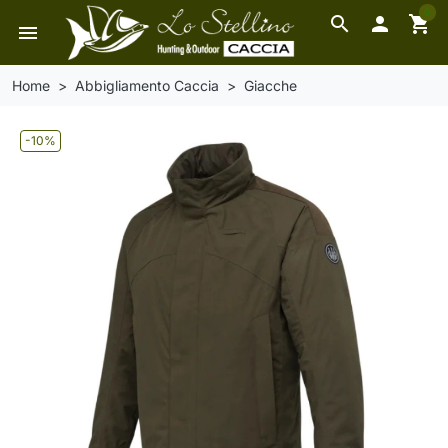
0
search

shopping_cart
menu
Home
Abbigliamento Caccia
Giacche
-10%