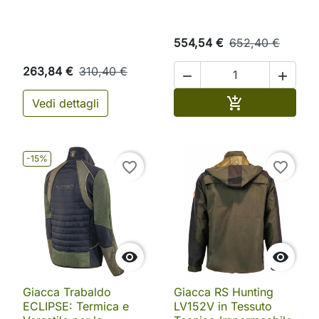
554,54 €
652,40 €
263,84 €
310,40 €


Aggiungi al ca

Vedi dettagli
-15%
favorite_border
favorite_border


Giacca Trabaldo
Giacca RS Hunting
ECLIPSE: Termica e
LV152V in Tessuto