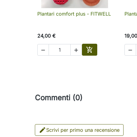
Plantari comfort plus - FITWELL
Plant

Anteprima
24,00 €
19,0




Aggiungi al carrello
Commenti (0)

Scrivi per primo una recensione