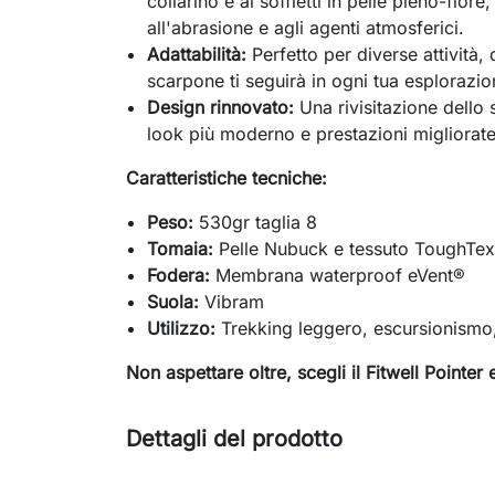
collarino e ai soffietti in pelle pieno-fio
all'abrasione e agli agenti atmosferici.
Adattabilità:
Perfetto per diverse attività, 
scarpone ti seguirà in ogni tua esplorazio
Design rinnovato:
Una rivisitazione dello 
look più moderno e prestazioni migliorate
Caratteristiche tecniche:
Peso:
530gr taglia 8
Tomaia:
Pelle Nubuck e tessuto ToughTe
Fodera:
Membrana waterproof eVent®
Suola:
Vibram
Utilizzo:
Trekking leggero, escursionismo,
Non aspettare oltre, scegli il Fitwell Pointer 
Dettagli del prodotto