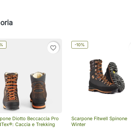
oria
0%
-10%
favorite_border
pone Diotto Beccaccia Pro
Scarpone Fitwell Spinone

Anteprima

Anteprima
Tex®: Caccia e Trekking
Winter