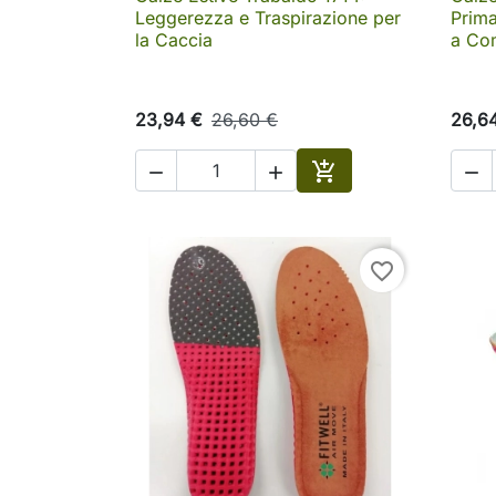

Anteprima
Leggerezza e Traspirazione per
Prima
la Caccia
a Co
23,94 €
26,60 €
26,6




Aggiungi al carrello
favorite_border