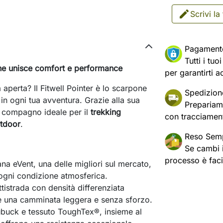
Scrivi la
Pagament
Tutti i tu
he unisce comfort e performance
per garantirti a
 aperta? Il Fitwell Pointer è lo scarpone
Spedizion
n ogni tua avventura. Grazie alla sua
Prepariam
l compagno ideale per il
trekking
con tracciament
tdoor
.
Reso Semp
Se cambi id
processo è fac
 eVent, una delle migliori sul mercato,
n ogni condizione atmosferica.
ttistrada con densità differenziata
e una camminata leggera e senza sforzo.
ubuck e tessuto ToughTex®, insieme al