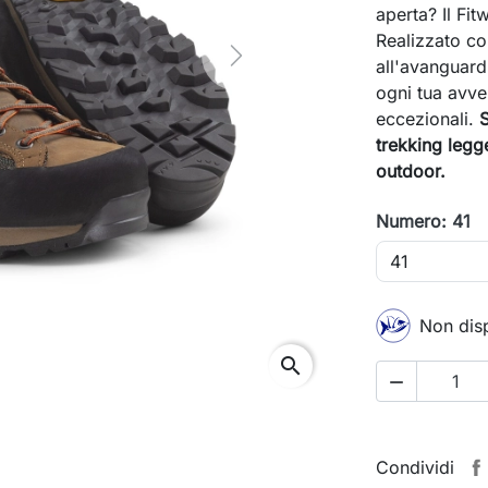
aperta? Il Fit
Realizzato con
Next
all'avanguard
ogni tua avv
eccezionali.
S
trekking legge
outdoor.
Numero: 41
Non disp
search

Condividi