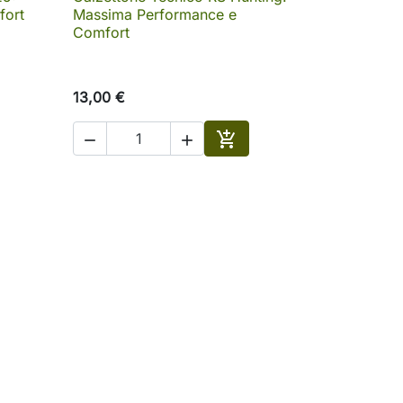

Anteprima
fort
Massima Performance e
Comfort
13,00 €



ungi al carrello
Aggiungi al carrello