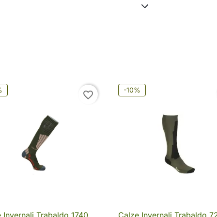
%
-10%
favorite_border
 Invernali Trabaldo 1740
Calze Invernali Trabaldo 7