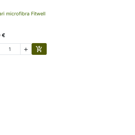
ari microfibra Fitwell

Anteprima
0 €


Aggiungi al carrello