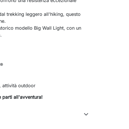
re, offrono una resistenza eccezionale
dal trekking leggero all'hiking, questo
ne.
storico modello Big Wall Light, con un
.
x®
 attività outdoor
e parti all'avventura!