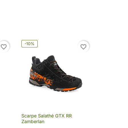
-10%
favorite_border
favorite_border
Scarpe Salathé GTX RR

Anteprima
Zamberlan