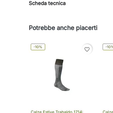
Scheda tecnica
Potrebbe anche piacerti
-10%
-10
favorite_border
Calze Estive Trabaldo 1714:
Calze