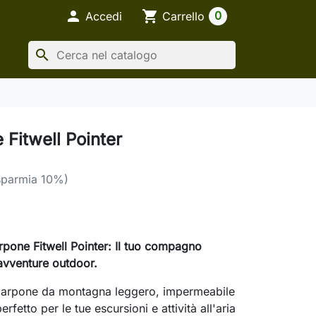

shopping_cart
0
Accedi
Carrello
search
 Fitwell Pointer
sparmia 10%)
rpone Fitwell Pointer: Il tuo compagno
 avventure outdoor.
carpone da montagna leggero, impermeabile
erfetto per le tue escursioni e attività all'aria