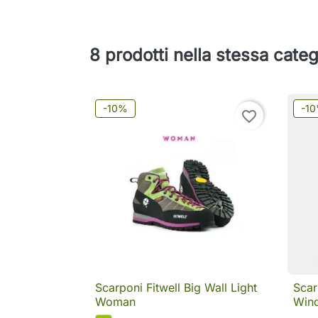
8 prodotti nella stessa categ
-10%
-1
favorite_border
Scarponi Fitwell Big Wall Light
Scar

Anteprima
Woman
Wind