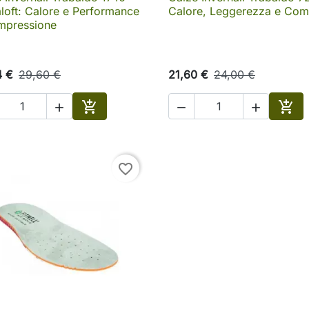

Anteprima

Anteprima
loft: Calore e Performance
Calore, Leggerezza e Com
mpressione
4 €
29,60 €
21,60 €
24,00 €





Aggiungi al carrello
Aggi
favorite_border