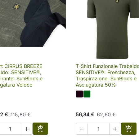
irt CIRRUS BREEZE
T-Shirt Funzionale Trabald

Anteprima

Anteprima
aldo: SENSITIVE®,
SENSITIVE®: Freschezza,
irante, SunBlock e
Traspirazione, SunBlock e
gatura Veloce
Asciugatura 50%
22 €
115,80 €
56,34 €
62,60 €





Aggiungi al carrello
Aggi