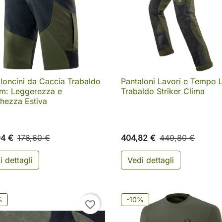
loncini da Caccia Trabaldo
Pantaloni Lavori e Tempo 

Anteprima

Anteprima
am: Leggerezza e
Trabaldo Striker Clima
hezza Estiva
94 €
176,60 €
404,82 €
449,80 €
i dettagli
Vedi dettagli
%
-10%
favorite_border