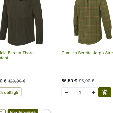
cia Beretta Thorn
Camicia Beretta Jargo Stre

Anteprima

Anteprima
stant
85,50 €
95,00 €
10 €
129,00 €

i dettagli


o
Aggi
Non disponibile
0%