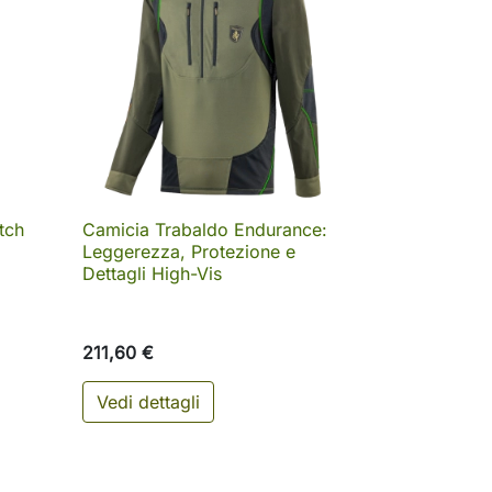
tch
Camicia Trabaldo Endurance:

Anteprima
Leggerezza, Protezione e
Dettagli High-Vis
211,60 €
Vedi dettagli
ungi al carrello