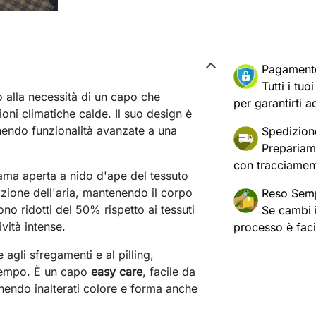
Pagament
Tutti i tu
o alla necessità di un capo che
per garantirti a
ni climatiche calde. Il suo design è
unendo funzionalità avanzate a una
Spedizion
Prepariam
con tracciament
ama aperta a nido d'ape del tessuto
zione dell'aria, mantenendo il corpo
Reso Semp
ono ridotti del 50% rispetto ai tessuti
Se cambi id
ività intense.
processo è fac
e agli sfregamenti e al pilling,
tempo. È un capo
easy care
, facile da
enendo inalterati colore e forma anche