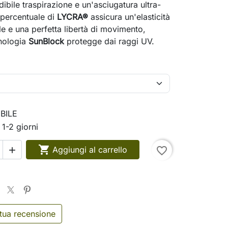
dibile traspirazione e un'asciugatura ultra-
a percentuale di
LYCRA®
assicura un'elasticità
le e una perfetta libertà di movimento,
cnologia
SunBlock
protegge dai raggi UV.
BILE
 1-2 giorni

Aggiungi al carrello
favorite_border

 tua recensione