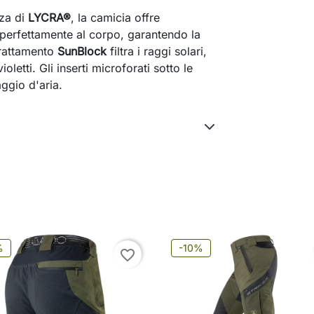
nza di
LYCRA®
, la camicia offre
a perfettamente al corpo, garantendo la
trattamento
SunBlock
filtra i raggi solari,
oletti. Gli inserti microforati sotto le
ggio d'aria.
%
-10%
favorite_border