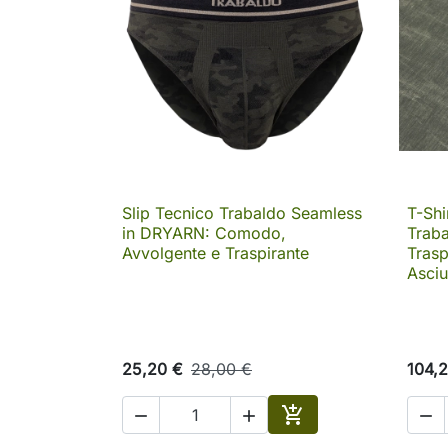
Slip Tecnico Trabaldo Seamless
T-Sh

Anteprima
in DRYARN: Comodo,
Trab
Avvolgente e Traspirante
Trasp
Asciu
25,20 €
28,00 €
104,




Aggiungi al carrello