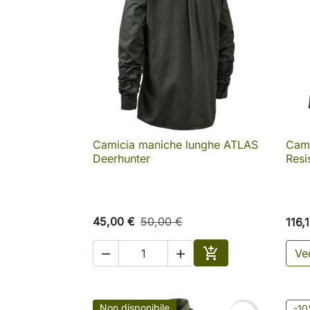
Camicia maniche lunghe ATLAS
Cami

Anteprima
Deerhunter
Resi
45,00 €
50,00 €
116,

Ved


Aggiungi al carrell
Non disponibile
-1