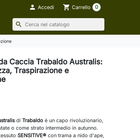

shopping_cart
0
Accedi
Carrello
search
ezione
da Caccia Trabaldo Australis:
za, Traspirazione e
ne
stralis
di
Trabaldo
è un capo rivoluzionario,
estate o come strato intermedio in autunno.
 tessuto
SENSITIVE®
con trama a nido d'ape,