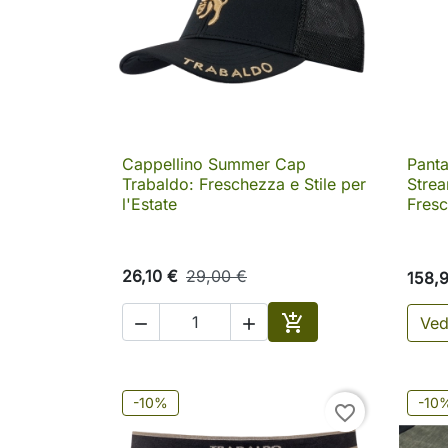
Cappellino Summer Cap
Panta

Anteprima
Trabaldo: Freschezza e Stile per
Stre
l'Estate
Fresc
26,10 €
29,00 €
158,

Ved


Aggiungi al carrello
-10%
-10
favorite_border