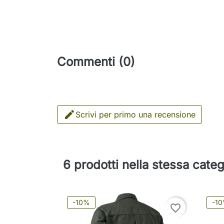
Commenti (0)

Scrivi per primo una recensione
6 prodotti nella stessa categ
-10%
-1
favorite_border