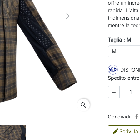
offre un'incre
rapida. L'alt
tridimensiona
Next
mentre la te
Taglia : M
DISPONI
Spedito entro

search
Condividi
Scrivi la