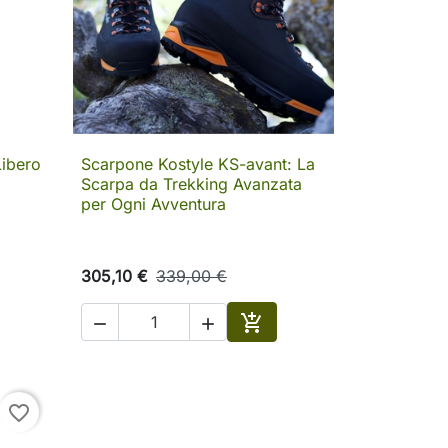
Libero
Scarpone Kostyle KS-avant: La

Anteprima
Scarpa da Trekking Avanzata
per Ogni Avventura
305,10 €
339,00 €



Aggiungi al carrello
favorite_border