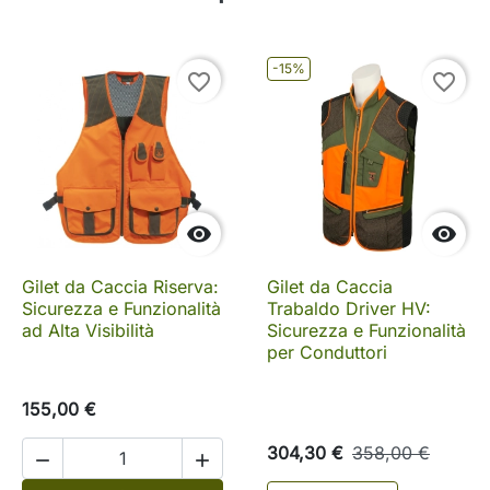
-15%
favorite_border
favorite_border


Gilet da Caccia Riserva:
Gilet da Caccia
Sicurezza e Funzionalità
Trabaldo Driver HV:
ad Alta Visibilità
Sicurezza e Funzionalità
per Conduttori
155,00 €
304,30 €
358,00 €

