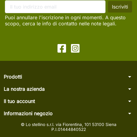
Puoi annullare l'iscrizione in ogni momenti. A questo
scopo, cerca le info di contatto nelle note legali.
arrow_drop_down
Prodotti
arrow_drop_down
La nostra azienda
arrow_drop_down
Il tuo account
arrow_drop_down
Informazioni negozio
© Lo stellino s.r.l. via Fiorentina, 101 53100 Siena
P.I.01444840522