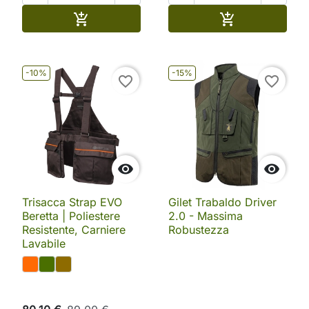
Aggiungi al carrello
Aggiungi al ca


-10%
-15%
favorite_border
favorite_border


Trisacca Strap EVO
Gilet Trabaldo Driver
Beretta | Poliestere
2.0 - Massima
Resistente, Carniere
Robustezza
Lavabile