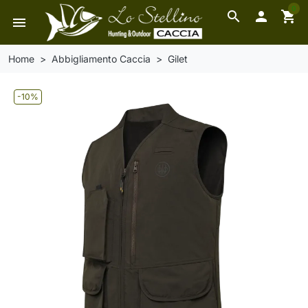
0
search

shopping_cart
menu
Home
Abbigliamento Caccia
Gilet
-10%