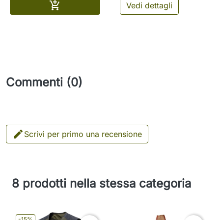
Aggiungi al carrello

Vedi dettagli
Commenti (0)

Scrivi per primo una recensione
8 prodotti nella stessa categoria
-15%