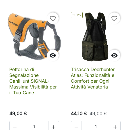
-10%
favorite_border
favorite_border


Pettorina di
Trisacca Deerhunter
Segnalazione
Atlas: Funzionalità e
CaniHunt SIGNAL:
Comfort per Ogni
Massima Visibilità per
Attività Venatoria
il Tuo Cane
49,00 €
44,10 €
49,00 €



