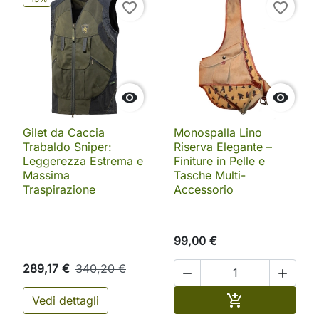
favorite_border
favorite_border


Gilet da Caccia
Monospalla Lino
Trabaldo Sniper:
Riserva Elegante –
Leggerezza Estrema e
Finiture in Pelle e
Massima
Tasche Multi-
Traspirazione
Accessorio
99,00 €
289,17 €
340,20 €


Aggiungi al ca

Vedi dettagli