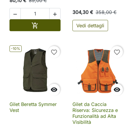
80,10 €
89,00 €
304,30 €
358,00 €


Aggiungi al carrello

Vedi dettagli
-10%
favorite_border
favorite_border


Gilet Beretta Symmer
Gilet da Caccia
Vest
Riserva: Sicurezza e
Funzionalità ad Alta
Visibilità