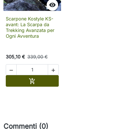

Scarpone Kostyle KS-
avant: La Scarpa da
Trekking Avanzata per
Ogni Avventura
305,10 €
339,00 €


Aggiungi al carrello

Commenti (0)