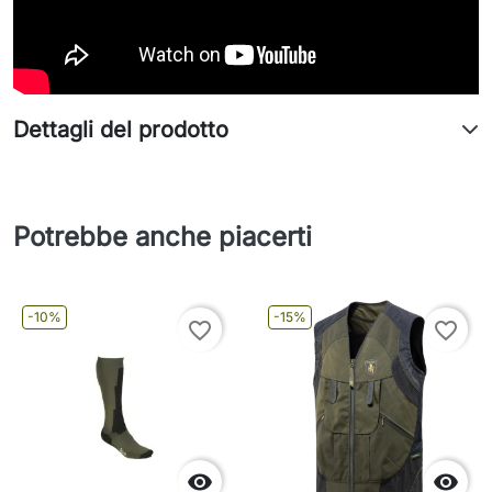
Dettagli del prodotto
Potrebbe anche piacerti
-10%
-15%
favorite_border
favorite_border

