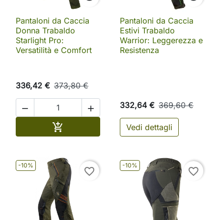
Pantaloni da Caccia
Pantaloni da Caccia
Donna Trabaldo
Estivi Trabaldo
Starlight Pro:
Warrior: Leggerezza e
Versatilità e Comfort
Resistenza
336,42 €
373,80 €
332,64 €
369,60 €


Aggiungi al carrello

Vedi dettagli
-10%
-10%
favorite_border
favorite_border