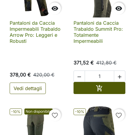


Pantaloni da Caccia
Pantaloni da Caccia
Impermeabili Trabaldo
Trabaldo Summit Pro:
Arrow Pro: Leggeri e
Totalmente
Robusti
Impermeabili
371,52 €
412,80 €
378,00 €
420,00 €


Aggiungi al ca

Vedi dettagli
Non disponibile
-10%
-10%
favorite_border
favorite_border