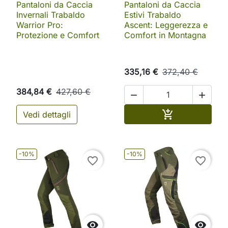
Pantaloni da Caccia
Pantaloni da Caccia
Invernali Trabaldo
Estivi Trabaldo
Warrior Pro:
Ascent: Leggerezza e
Protezione e Comfort
Comfort in Montagna
335,16 €
372,40 €
384,84 €
427,60 €


Aggiungi al ca

Vedi dettagli
-10%
-10%
favorite_border
favorite_border

