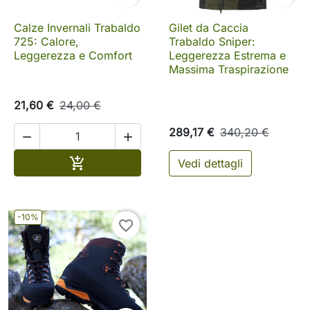
Calze Invernali Trabaldo
Gilet da Caccia
725: Calore,
Trabaldo Sniper:
Leggerezza e Comfort
Leggerezza Estrema e
Massima Traspirazione
21,60 €
24,00 €
289,17 €
340,20 €


Aggiungi al carrello

Vedi dettagli
-10%
favorite_border