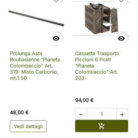


Prolunga Asta
Cassetta Trasporto
Roubasienne "Pianeta
Piccioni 6 Posti
Colombaccio" Art.
"Pianeta
319: Misto Carbonio,
Colombaccio" Art.
mt.1.50
203:
94,00 €
48,00 €


Aggiungi al ca

Vedi dettagli