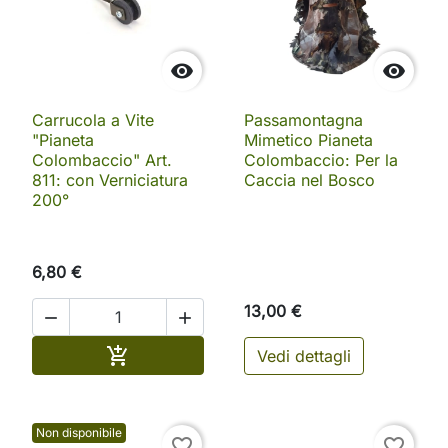


Carrucola a Vite
Passamontagna
"Pianeta
Mimetico Pianeta
Colombaccio" Art.
Colombaccio: Per la
811: con Verniciatura
Caccia nel Bosco
200°
6,80 €
13,00 €


Aggiungi al carrello

Vedi dettagli
Non disponibile
favorite_border
favorite_border