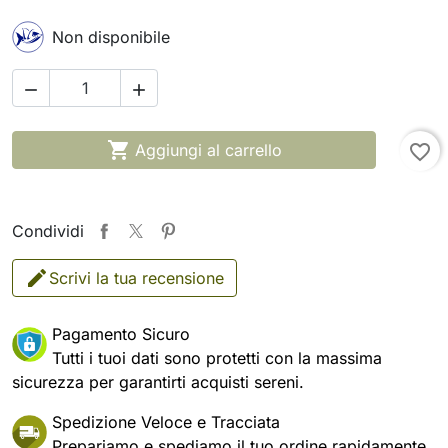
Non disponibile



Aggiungi al carrello
favorite_border
Condividi
Scrivi la tua recensione
Pagamento Sicuro
Tutti i tuoi dati sono protetti con la massima
sicurezza per garantirti acquisti sereni.
Spedizione Veloce e Tracciata
Prepariamo e spediamo il tuo ordine rapidamente,