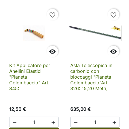
favorite_border
favorite_border


Kit Applicatore per
Asta Telescopica in
Anellini Elastici
carbonio con
"Pianeta
bloccaggi "Pianeta
Colombaccio" Art.
Colombaccio"Art.
845:
326: 15,20 Metri,
12,50 €
635,00 €



