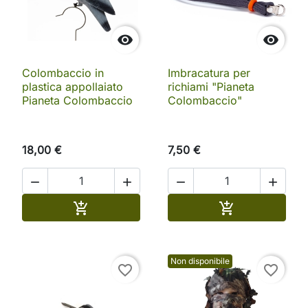


Colombaccio in
Imbracatura per
plastica appollaiato
richiami "Pianeta
Pianeta Colombaccio
Colombaccio"
18,00 €
7,50 €




Aggiungi al carrello
Aggiungi al ca


Non disponibile
favorite_border
favorite_border