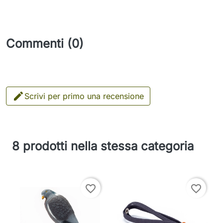
Commenti (0)

Scrivi per primo una recensione
8 prodotti nella stessa categoria
favorite_border
favorite_border