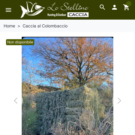
0
search

shopping_cart
menu
Home
Caccia al Colombaccio
Non disponibile
Previous
Next