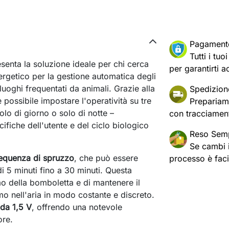
Pagament
Tutti i tu
senta la soluzione ideale per chi cerca
per garantirti a
rgetico per la gestione automatica degli
uoghi frequentati da animali. Grazie alla
Spedizion
è possibile impostare l'operatività su tre
Prepariam
olo di giorno o solo di notte –
con tracciament
ifiche dell'utente e del ciclo biologico
Reso Semp
Se cambi id
requenza di spruzzo
, che può essere
processo è fac
i 5 minuti fino a 30 minuti. Questa
mo della bomboletta e di mantenere il
umo nell'aria in modo costante e discreto.
 da 1,5 V
, offrendo una notevole
ore.