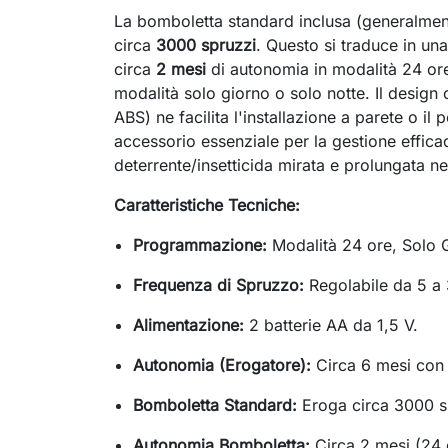
La bomboletta standard inclusa (generalmen
circa
3000 spruzzi
. Questo si traduce in un
circa
2 mesi
di autonomia in modalità 24 or
modalità solo giorno o solo notte. Il design 
ABS) ne facilita l'installazione a parete o il
accessorio essenziale per la gestione effica
deterrente/insetticida mirata e prolungata n
Caratteristiche Tecniche:
Programmazione:
Modalità 24 ore, Solo G
Frequenza di Spruzzo:
Regolabile da 5 a 
Alimentazione:
2 batterie AA da 1,5 V.
Autonomia (Erogatore):
Circa 6 mesi con 
Bomboletta Standard:
Eroga circa 3000 s
Autonomia Bomboletta:
Circa 2 mesi (24 o