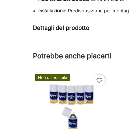
Installazione:
Predisposizione per montag
Dettagli del prodotto
Potrebbe anche piacerti
Non disponibile
favorite_border