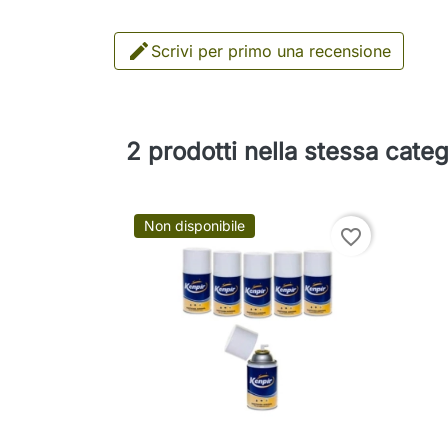

Scrivi per primo una recensione
2 prodotti nella stessa categ
Non disponibile
favorite_border