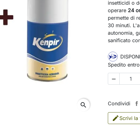
insetticidi o
operare
24 or
permette di r
30 minuti. L'
autonomia, g
sanificato co
DISPONI
Spedito entro

Condividi
search
Scrivi la