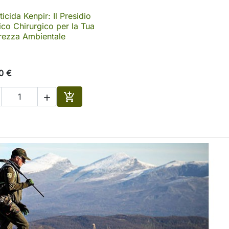
ticida Kenpir: Il Presidio

Anteprima
co Chirurgico per la Tua
rezza Ambientale
0 €


Aggiungi al carrello