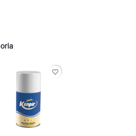
oria
favorite_border