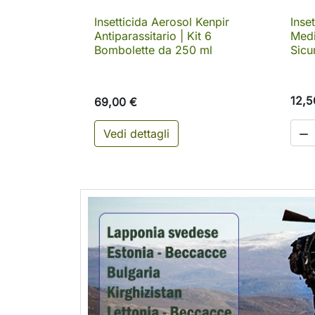
Insetticida Aerosol Kenpir
Inset

Anteprima
Antiparassitario | Kit 6
Medi
Bombolette da 250 ml
Sicu
12,5
69,00 €
Vedi dettagli
