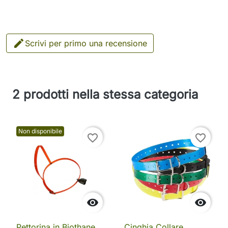

Scrivi per primo una recensione
2 prodotti nella stessa categoria
Non disponibile
favorite_border
favorite_border


Pettorina in Biothane
Cinghia Collare