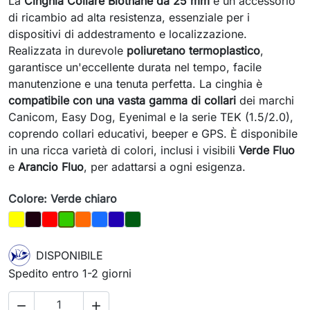
La
Cinghia Collare Biothane da 25 mm
è un accessorio
di ricambio ad alta resistenza, essenziale per i
dispositivi di addestramento e localizzazione.
Realizzata in durevole
poliuretano termoplastico
,
garantisce un'eccellente durata nel tempo, facile
manutenzione e una tenuta perfetta. La cinghia è
compatibile con una vasta gamma di collari
dei marchi
Canicom, Easy Dog, Eyenimal e la serie TEK (1.5/2.0),
coprendo collari educativi, beeper e GPS. È disponibile
in una ricca varietà di colori, inclusi i visibili
Verde Fluo
e
Arancio Fluo
, per adattarsi a ogni esigenza.
Colore: Verde chiaro
Giallo
Nero
Rosso
Arancio
Azzurro
Viola
Verde scuro
Verde chiaro
DISPONIBILE
Spedito entro 1-2 giorni

