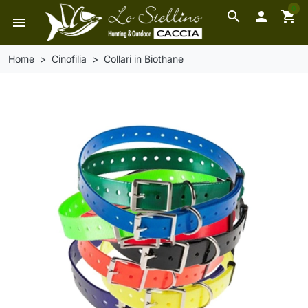
0
search

shopping_cart
menu
Home
Cinofilia
Collari in Biothane