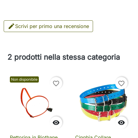

Scrivi per primo una recensione
2 prodotti nella stessa categoria
Non disponibile
favorite_border
favorite_border


Pettorina in Biothane
Cinghia Collare