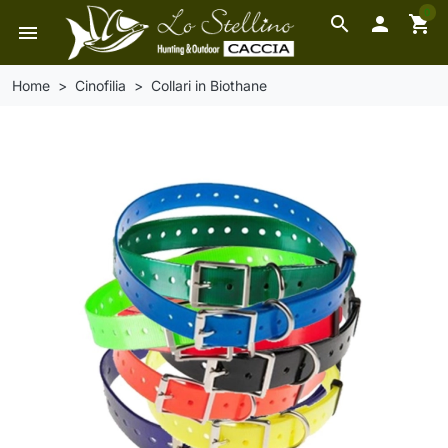
0
search

shopping_cart
menu
Home
Cinofilia
Collari in Biothane