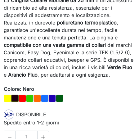
La
Cinghia Collare Biothane da 25 mm
è un accessorio
di ricambio ad alta resistenza, essenziale per i
dispositivi di addestramento e localizzazione.
Realizzata in durevole
poliuretano termoplastico
,
garantisce un'eccellente durata nel tempo, facile
manutenzione e una tenuta perfetta. La cinghia è
compatibile con una vasta gamma di collari
dei marchi
Canicom, Easy Dog, Eyenimal e la serie TEK (1.5/2.0),
coprendo collari educativi, beeper e GPS. È disponibile
in una ricca varietà di colori, inclusi i visibili
Verde Fluo
e
Arancio Fluo
, per adattarsi a ogni esigenza.
Colore: Nero
Giallo
Rosso
Verde chiaro
Arancio
Azzurro
Viola
Verde scuro
Nero
DISPONIBILE
Spedito entro 1-2 giorni

