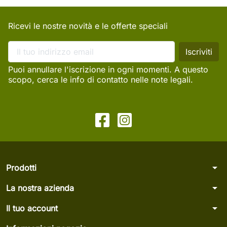
Ricevi le nostre novità e le offerte speciali
Puoi annullare l'iscrizione in ogni momenti. A questo
scopo, cerca le info di contatto nelle note legali.
arrow_drop_down
Prodotti
arrow_drop_down
La nostra azienda
arrow_drop_down
Il tuo account