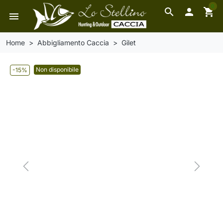
0
search

shopping_cart
menu
Home
Abbigliamento Caccia
Gilet
Non disponibile
-15%
Previous
Next