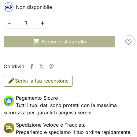
Non disponibile



Aggiungi al carrello
favorite_border
Condividi
Scrivi la tua recensione
Pagamento Sicuro
Tutti i tuoi dati sono protetti con la massima
sicurezza per garantirti acquisti sereni.
Spedizione Veloce e Tracciata
Prepariamo e spediamo il tuo ordine rapidamente,