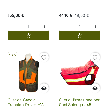
155,00 €
44,10 €
49,00 €




Aggiungi al carrello
Aggiungi al ca


-15%
favorite_border
favorite_border


Gilet da Caccia
Gilet di Protezione per
Trabaldo Driver HV:
Cani Solengo J45: