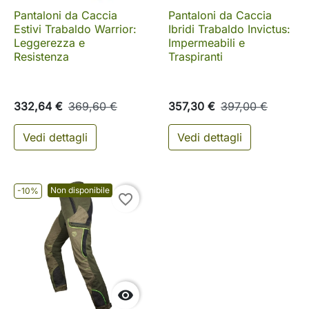
Pantaloni da Caccia
Pantaloni da Caccia
Estivi Trabaldo Warrior:
Ibridi Trabaldo Invictus:
Leggerezza e
Impermeabili e
Resistenza
Traspiranti
332,64 €
369,60 €
357,30 €
397,00 €
Vedi dettagli
Vedi dettagli
Non disponibile
-10%
favorite_border
