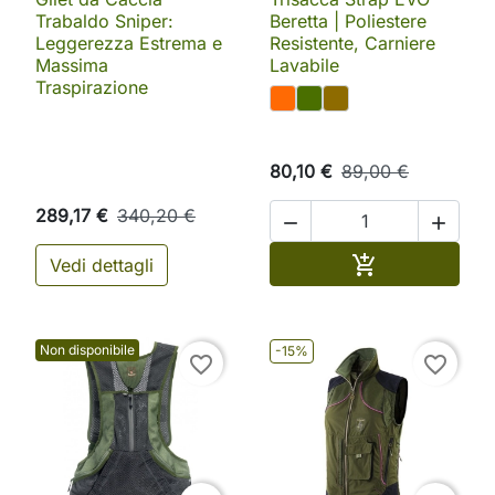
Trabaldo Sniper:
Beretta | Poliestere
Leggerezza Estrema e
Resistente, Carniere
Massima
Lavabile
Traspirazione
80,10 €
89,00 €
289,17 €
340,20 €


Aggiungi al ca

Vedi dettagli
Non disponibile
-15%
favorite_border
favorite_border