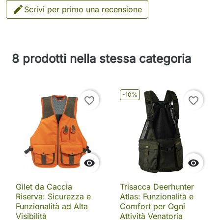

Scrivi per primo una recensione
8 prodotti nella stessa categoria
-10%
favorite_border
favorite_border


Gilet da Caccia
Trisacca Deerhunter
Riserva: Sicurezza e
Atlas: Funzionalità e
Funzionalità ad Alta
Comfort per Ogni
Visibilità
Attività Venatoria