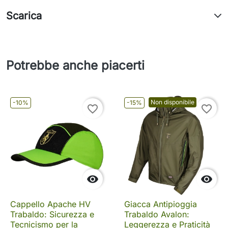
Scarica
Potrebbe anche piacerti
Non disponibile
-10%
-15%
favorite_border
favorite_border


Cappello Apache HV
Giacca Antipioggia
Trabaldo: Sicurezza e
Trabaldo Avalon:
Tecnicismo per la
Leggerezza e Praticità