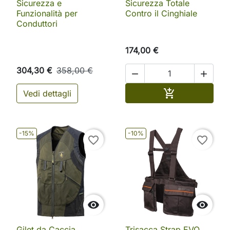
Sicurezza e
Sicurezza Totale
Funzionalità per
Contro il Cinghiale
Conduttori
174,00 €
304,30 €
358,00 €


Aggiungi al ca

Vedi dettagli
-15%
-10%
favorite_border
favorite_border


Gilet da Caccia
Trisacca Strap EVO