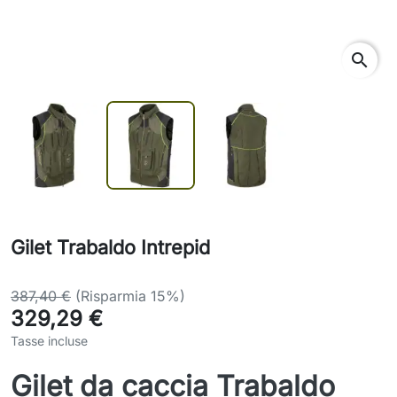
search
Gilet Trabaldo Intrepid
387,40 €
(Risparmia 15%)
329,29 €
Tasse incluse
Gilet da caccia Trabaldo