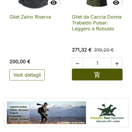


Gilet Zaino Riserva
Gilet da Caccia Donna
Trabaldo Pulsar:
Leggero e Robusto
271,32 €
319,20 €
200,00 €


Aggiungi al ca

Vedi dettagli