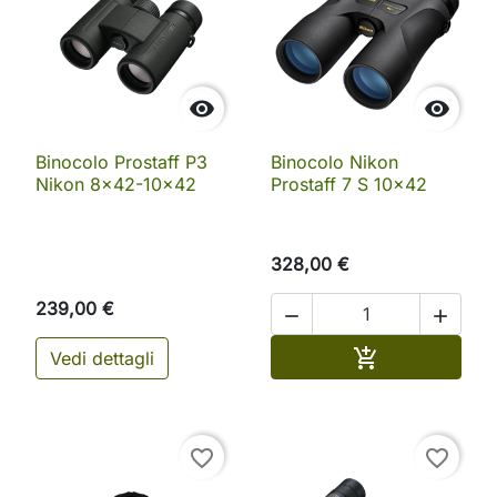


Binocolo Prostaff P3
Binocolo Nikon
Nikon 8x42-10x42
Prostaff 7 S 10x42
328,00 €
239,00 €


Aggiungi al ca

Vedi dettagli
favorite_border
favorite_border