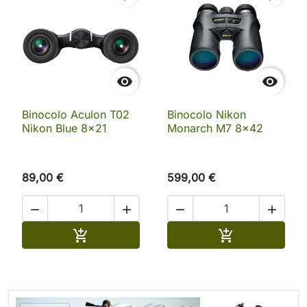


Binocolo Aculon T02
Binocolo Nikon
Nikon Blue 8x21
Monarch M7 8x42
89,00 €
599,00 €




Aggiungi al carrello
Aggiungi al ca

