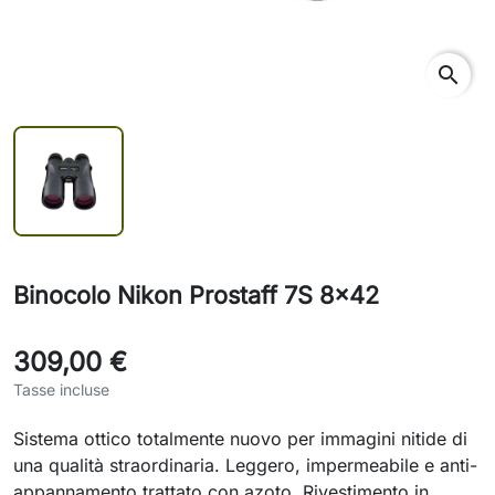
search
Binocolo Nikon Prostaff 7S 8x42
309,00 €
Tasse incluse
Sistema ottico totalmente nuovo per immagini nitide di
una qualità straordinaria. Leggero, impermeabile e anti-
appannamento trattato con azoto. Rivestimento in