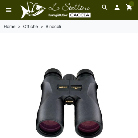
0
search

shopping_cart
menu
Home
Ottiche
Binocoli