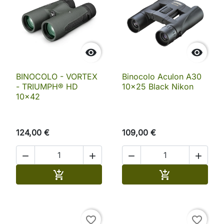


BINOCOLO - VORTEX
Binocolo Aculon A30
- TRIUMPH® HD
10×25 Black Nikon
10x42
124,00 €
109,00 €




Aggiungi al carrello
Aggiungi al ca


favorite_border
favorite_border