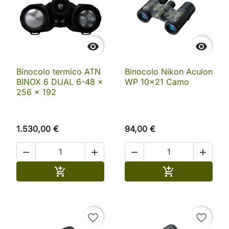


Binocolo termico ATN
Binocolo Nikon Aculon
BINOX 6 DUAL 6-48 x
WP 10x21 Camo
256 x 192
1.530,00 €
94,00 €




Aggiungi al carrello
Aggiungi al ca


favorite_border
favorite_border