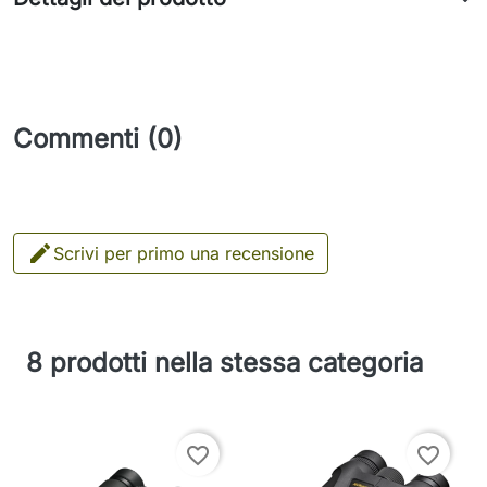
Commenti (0)

Scrivi per primo una recensione
8 prodotti nella stessa categoria
favorite_border
favorite_border