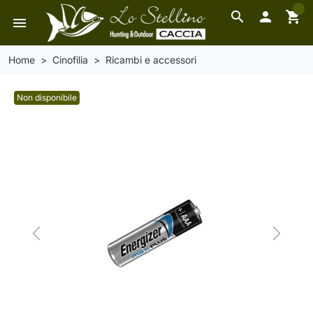
0
search

shopping_cart
menu
Home
Cinofilia
Ricambi e accessori
Non disponibile
Previous
Next