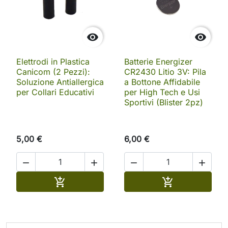


Elettrodi in Plastica
Batterie Energizer
Canicom (2 Pezzi):
CR2430 Litio 3V: Pila
Soluzione Antiallergica
a Bottone Affidabile
per Collari Educativi
per High Tech e Usi
Sportivi (Blister 2pz)
5,00 €
6,00 €




Aggiungi al carrello
Aggiungi al ca

