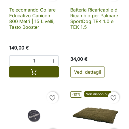
Telecomando Collare
Batteria Ricaricabile di
Educativo Canicom
Ricambio per Palmare
800 Metri | 15 Livelli,
SportDog TEK 1.0 e
Tasto Booster
TEK 1.5
149,00 €
34,00 €


Aggiungi al carrello

Vedi dettagli
Non disponibile
-10%
favorite_border
favorite_border