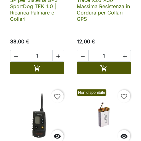
3P per Sistema GPS
Trace X20-X30:
SportDog TEK 1.0 |
Massima Resistenza in
Ricarica Palmare e
Cordura per Collari
Collari
GPS
38,00 €
12,00 €




Aggiungi al carrello
Aggiungi al ca


Non disponibile
favorite_border
favorite_border

