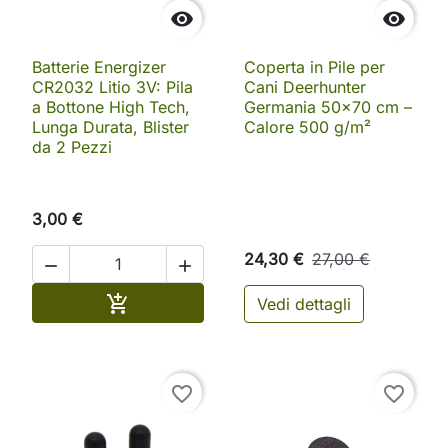


Batterie Energizer
Coperta in Pile per
CR2032 Litio 3V: Pila
Cani Deerhunter
a Bottone High Tech,
Germania 50x70 cm –
Lunga Durata, Blister
Calore 500 g/m²
da 2 Pezzi
3,00 €
24,30 €
27,00 €


Aggiungi al carrello

Vedi dettagli
favorite_border
favorite_border