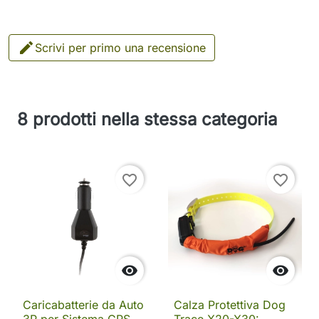

Scrivi per primo una recensione
8 prodotti nella stessa categoria
favorite_border
favorite_border


Caricabatterie da Auto
Calza Protettiva Dog