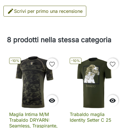

Scrivi per primo una recensione
8 prodotti nella stessa categoria
-10%
-10%
favorite_border
favorite_border


Maglia Intima M/M
Trabaldo maglia
Trabaldo DRYARN:
Identity Setter C 25
Seamless, Traspirante,