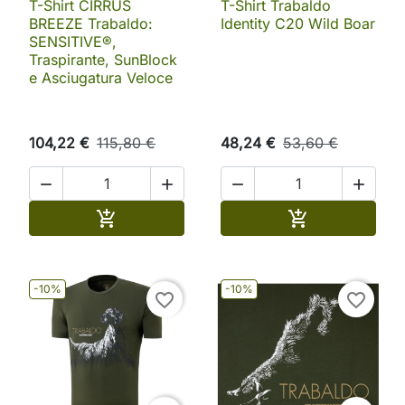
T-Shirt CIRRUS
T-Shirt Trabaldo
BREEZE Trabaldo:
Identity C20 Wild Boar
SENSITIVE®,
Traspirante, SunBlock
e Asciugatura Veloce
104,22 €
115,80 €
48,24 €
53,60 €




Aggiungi al carrello
Aggiungi al ca


-10%
-10%
favorite_border
favorite_border