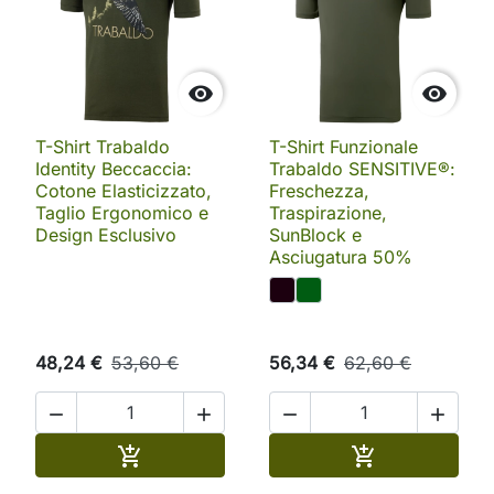


T-Shirt Trabaldo
T-Shirt Funzionale
Identity Beccaccia:
Trabaldo SENSITIVE®:
Cotone Elasticizzato,
Freschezza,
Taglio Ergonomico e
Traspirazione,
Design Esclusivo
SunBlock e
Asciugatura 50%
48,24 €
53,60 €
56,34 €
62,60 €




Aggiungi al carrello
Aggiungi al ca

