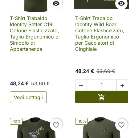


T-Shirt Trabaldo
T-Shirt Trabaldo
Identity Setter C19:
Identity Wild Boar:
Cotone Elasticizzato,
Cotone Elasticizzato,
Taglio Ergonomico e
Taglio Ergonomico
Simbolo di
per Cacciatori di
Appartenenza
Cinghiale
48,24 €
53,60 €
48,24 €
53,60 €


Aggiungi al ca

Vedi dettagli
-10%
-10%
favorite_border
favorite_border