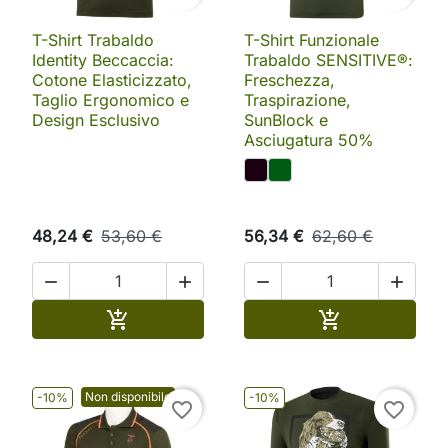
T-Shirt Trabaldo
T-Shirt Funzionale
Identity Beccaccia:
Trabaldo SENSITIVE®:
Cotone Elasticizzato,
Freschezza,
Taglio Ergonomico e
Traspirazione,
Design Esclusivo
SunBlock e
Asciugatura 50%
48,24 €
53,60 €
56,34 €
62,60 €




Aggiungi al carrello
Aggiungi al ca


Non disponibile
-10%
-10%
favorite_border
favorite_border