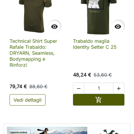


Technical Shirt Super
Trabaldo maglia
Rafale Trabaldo:
Identity Setter C 25
DRYARN, Seamless,
Bodymapping e
Rinforzi
48,24 €
53,60 €
79,74 €
88,60 €


Aggiungi al ca

Vedi dettagli