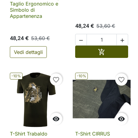
Taglio Ergonomico e
Simbolo di
Appartenenza
48,24 €
53,60 €
48,24 €
53,60 €


Aggiungi al ca

Vedi dettagli
-10%
-10%
favorite_border
favorite_border


T-Shirt Trabaldo
T-Shirt CIRRUS