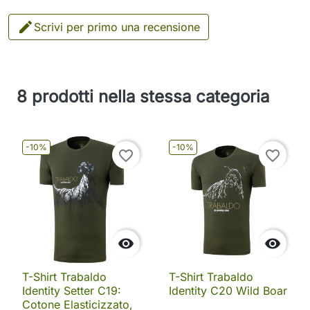

Scrivi per primo una recensione
8 prodotti nella stessa categoria
-10%
-10%
favorite_border
favorite_border


T-Shirt Trabaldo
T-Shirt Trabaldo
Identity Setter C19:
Identity C20 Wild Boar
Cotone Elasticizzato,