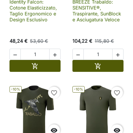
Identity Falcon:
BREEZE Trabaldo:
Cotone Elasticizzato,
SENSITIVE®,
Taglio Ergonomico e
Traspirante, SunBlock
Design Esclusivo
e Asciugatura Veloce
48,24 €
53,60 €
104,22 €
115,80 €




Aggiungi al carrello
Aggiungi al ca


-10%
-10%
favorite_border
favorite_border

