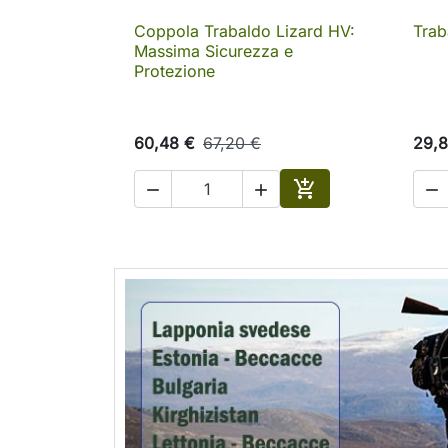
Coppola Trabaldo Lizard HV:
Trab

Anteprima
Massima Sicurezza e
Protezione
60,48 €
67,20 €
29,8




Aggiungi al carrell