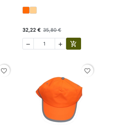
32,22 €
35,80 €



ungi al carrello
Aggiungi al carrello
favorite_border
favorite_border