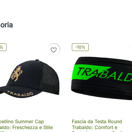
oria
0%
-10%
favorite_border
pellino Summer Cap
Fascia da Testa Round

Anteprima

Anteprima
aldo: Freschezza e Stile
Trabaldo: Comfort e