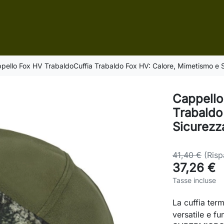
pello Fox HV TrabaldoCuffia Trabaldo Fox HV: Calore, Mimetismo e 
Cappello
Trabaldo
Sicurezz
41,40 €
(Ris
37,26 €
Tasse incluse
La cuffia ter
versatile e fu