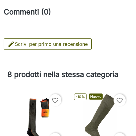
Commenti (0)

Scrivi per primo una recensione
8 prodotti nella stessa categoria
Nuovo
-10%
favorite_border
favorite_border