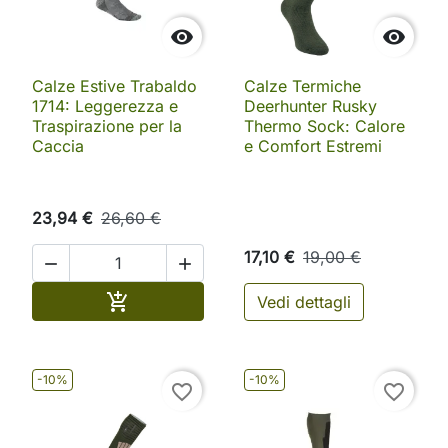


Calze Estive Trabaldo
Calze Termiche
1714: Leggerezza e
Deerhunter Rusky
Traspirazione per la
Thermo Sock: Calore
Caccia
e Comfort Estremi
23,94 €
26,60 €
17,10 €
19,00 €


Aggiungi al carrello

Vedi dettagli
-10%
-10%
favorite_border
favorite_border