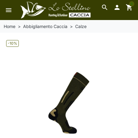
0
search

shopping_cart
menu
Home
Abbigliamento Caccia
Calze
-10%