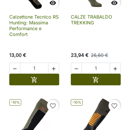


Calzettone Tecnico RS
CALZE TRABALDO
Hunting: Massima
TREKKING
Performance e
Comfort
13,00 €
23,94 €
26,60 €




Aggiungi al carrello
Aggiungi al ca


-10%
-10%
favorite_border
favorite_border