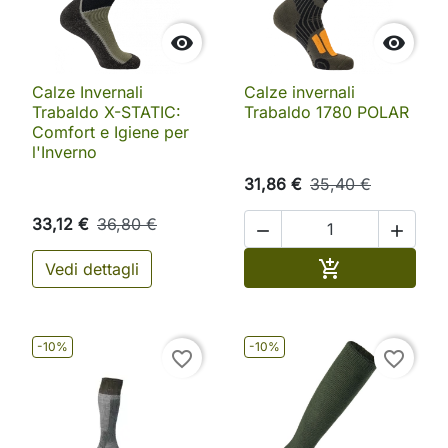


Calze Invernali
Calze invernali
Trabaldo X-STATIC:
Trabaldo 1780 POLAR
Comfort e Igiene per
l'Inverno
31,86 €
35,40 €
33,12 €
36,80 €


Aggiungi al ca

Vedi dettagli
-10%
-10%
favorite_border
favorite_border