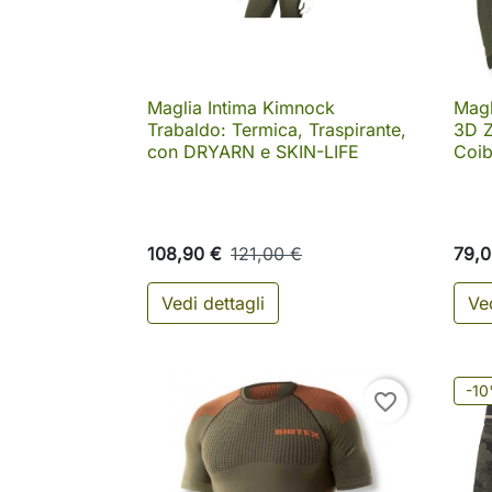
Maglia Intima Kimnock
Magl

Anteprima
Trabaldo: Termica, Traspirante,
3D Z
con DRYARN e SKIN-LIFE
Coib
108,90 €
121,00 €
79,0
Vedi dettagli
Ved
-1
favorite_border