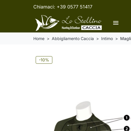
Chiamaci:
+39 0577 51417
menu
Home
Abbigliamento Caccia
Intimo
Magl
-10%