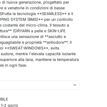
o di nuova generazione, progettato per
ive e venatorie in condizioni di basse
Sfrutta la tecnologia **SEAMLESS** e il
ING SYSTEM (BMS)** per un controllo
e costante del micro-clima. Il tessuto a
ttura** (DRYARN a pelle e SKIN-LIFE
ntisce una sensazione di **asciutto e
eguagliabile e proprietà **antiodore**. Il
suoi **SWEAT-WINDOWS**, evita
 sudore, mentre l'elevata capacità isolante
uperiore alla lana, mantiene la temperatura
le in ogni fase.
BILE
 1-2 giorni