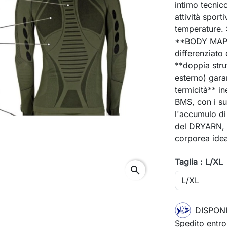
intimo tecnic
attività sport
temperature. 
**BODY MAPP
differenziato 
**doppia stru
esterno) gara
termicità** in
BMS, con i 
l'accumulo di
del DRYARN, s
corporea idea
Taglia : L/XL
search
DISPONI
Spedito entro