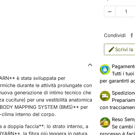

Condividi
Scrivi la
Pagament
Tutti i tu
RN** è stata sviluppata per
per garantirti a
rmiche durante le attività prolungate con
 nuova generazione di intimo tecnico che
Spedizion
 cuciture) per una vestibilità anatomica
Prepariam
vo **BODY MAPPING SYSTEM (BMS)** per
con tracciament
o-clima interno del corpo.
Reso Semp
a a doppia faccia**: lo strato interno, a
Se cambi id
RYARN**, la fibra più leggera in natura,
processo è fac