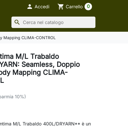

shopping_cart
0
Accedi
Carrello
search
 Body Mapping CLIMA-CONTROL
ntima M/L Trabaldo
YARN: Seamless, Doppio
Body Mapping CLIMA-
L
sparmia 10%)
Intima M/L Trabaldo 400L/DRYARN** è un