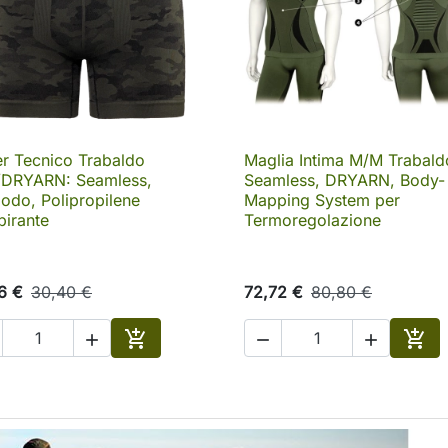
r Tecnico Trabaldo
Maglia Intima M/M Trabald

Anteprima

Anteprima
/DRYARN: Seamless,
Seamless, DRYARN, Body-
do, Polipropilene
Mapping System per
pirante
Termoregolazione
6 €
30,40 €
72,72 €
80,80 €





o
Aggiungi al carrello
Aggi