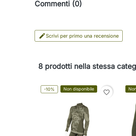
Commenti (0)

Scrivi per primo una recensione
8 prodotti nella stessa categ
Non disponibile
Non
-10%
favorite_border