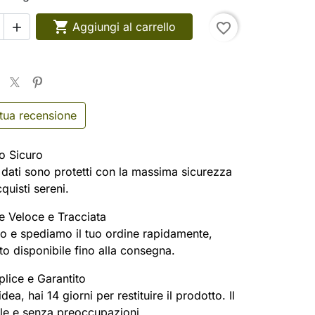

Aggiungi al carrello
favorite_border

 tua recensione
o Sicuro
oi dati sono protetti con la massima sicurezza
cquisti sereni.
e Veloce e Tracciata
o e spediamo il tuo ordine rapidamente,
o disponibile fino alla consegna.
lice e Garantito
ea, hai 14 giorni per restituire il prodotto. Il
ile e senza preoccupazioni