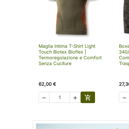
Maglia Intima T-Shirt Light
Boxe

Anteprima
Touch Biotex Bioflex |
340
Termoregolazione e Comfort
Como
Senza Cuciture
Tras
62,00 €
27,3




Aggiungi al carrell