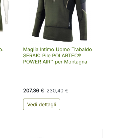
o:
Maglia Intimo Uomo Trabaldo

Anteprima
SERAK: Pile POLARTEC®
POWER AIR™ per Montagna
207,36 €
230,40 €
Vedi dettagli
ungi al carrello