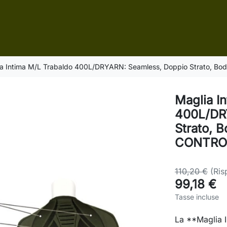
ia Intima M/L Trabaldo 400L/DRYARN: Seamless, Doppio Strato,
Maglia I
400L/DR
Strato, 
CONTRO
110,20 €
(Ri
99,18 €
Tasse incluse
La **Maglia 