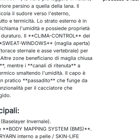
ore persino a quella della lana. Il
ola il sudore verso l'esterno,
to e termicità. Lo strato esterno è in
ichiama l'umidità e possiede proprietà
ore duraturo. Il **CLIMA-CONTROL** del
a **SWEAT-WINDOWS** (maglia aperta)
torace sternale e asse vertebrale) per
 Altre zone beneficiano di maglia chiusa
*, mentre i **canali di ritenuta** a
ermico smaltendo l'umidità. Il capo è
 un pratico **passadito** che funge da
zionalità per il cacciatore che
igido.
ipali:
(Baselayer Invernale).
* e **BODY MAPPING SYSTEM (BMS)**.
DRYARN interno a pelle / SKIN-LIFE