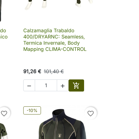
ldo
Calzamaglia Trabaldo

Anteprima
ico
400/DRYARNC: Seamless,
Termica Invernale, Body
Mapping CLIMA-CONTROL
91,26 €
101,40 €



Aggiungi al carrello
-10%
favorite_border
favorite_border