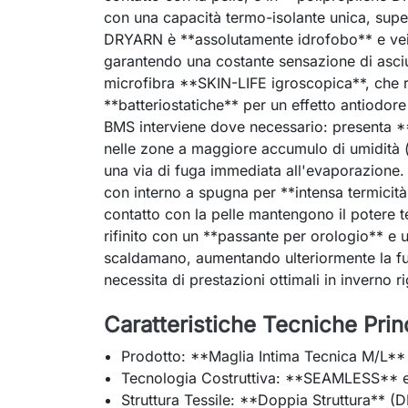
con una capacità termo-isolante unica, superi
DRYARN è **assolutamente idrofobo** e veic
garantendo una costante sensazione di asciut
microfibra **SKIN-LIFE igroscopica**, che r
**batteriostatiche** per un effetto antiod
BMS interviene dove necessario: present
nelle zone a maggiore accumulo di umidità (
una via di fuga immediata all'evaporazione.
con interno a spugna per **intensa termicità*
contatto con la pelle mantengono il potere t
rifinito con un **passante per orologio** e
scaldamano, aumentando ulteriormente la fun
necessita di prestazioni ottimali in inverno r
Caratteristiche Tecniche Princ
Prodotto: **Maglia Intima Tecnica M/L** 
Tecnologia Costruttiva: **SEAMLESS*
Struttura Tessile: **Doppia Struttura** (