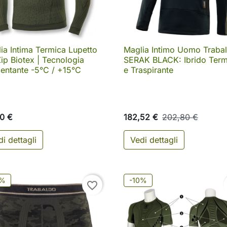
ia Intima Termica Lupetto
Maglia Intimo Uomo Traba

Anteprima

Anteprima
ip Biotex | Tecnologia
SERAK BLACK: Ibrido Term
entante -5°C / +15°C
e Traspirante
0 €
182,52 €
202,80 €
i dettagli
Vedi dettagli
0%
-10%
favorite_border