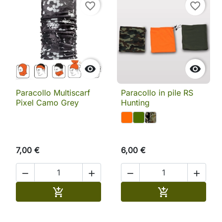
favorite_border
favorite_border


Paracollo Multiscarf
Paracollo in pile RS
Pixel Camo Grey
Hunting
7,00 €
6,00 €




Aggiungi al carrello
Aggiungi al ca

