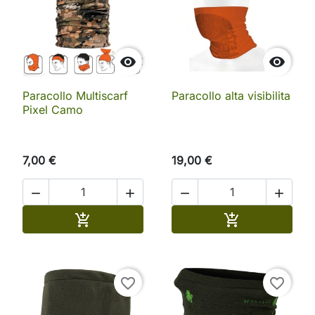


Paracollo Multiscarf
Paracollo alta visibilita
Pixel Camo
7,00 €
19,00 €




Aggiungi al carrello
Aggiungi al ca


favorite_border
favorite_border