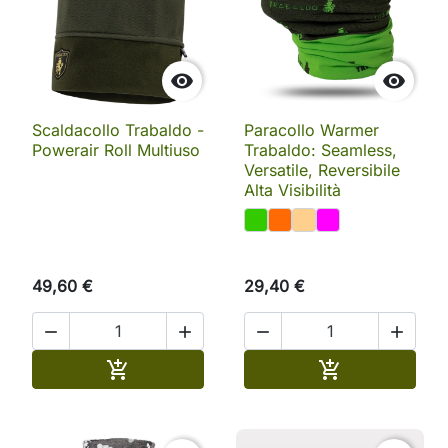


Scaldacollo Trabaldo -
Paracollo Warmer
Powerair Roll Multiuso
Trabaldo: Seamless,
Versatile, Reversibile
Alta Visibilità
49,60 €
29,40 €




Aggiungi al carrello
Aggiungi al ca

