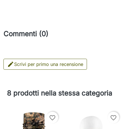
Commenti (0)

Scrivi per primo una recensione
8 prodotti nella stessa categoria
favorite_border
favorite_border