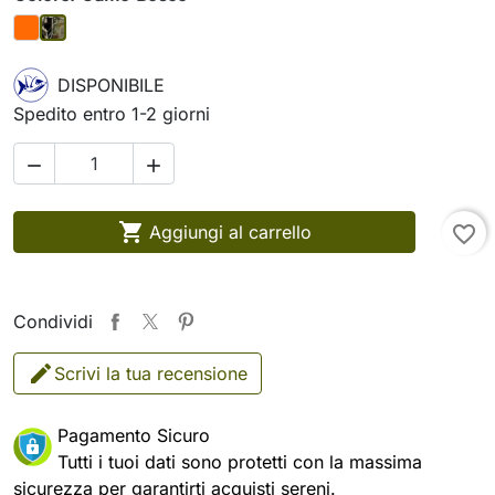
Arancio
Camo Bosco
DISPONIBILE
Spedito entro 1-2 giorni



Aggiungi al carrello
favorite_border
Condividi
Scrivi la tua recensione
Pagamento Sicuro
Tutti i tuoi dati sono protetti con la massima
sicurezza per garantirti acquisti sereni.