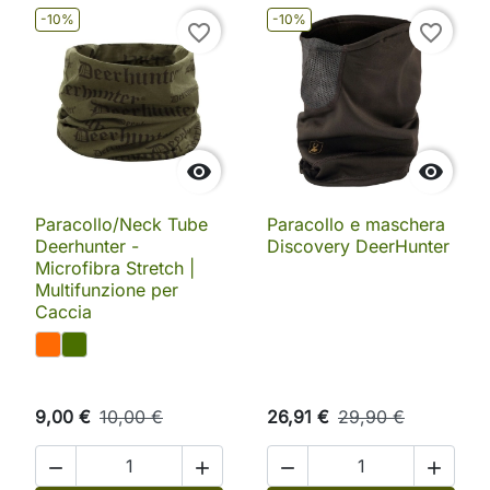
-10%
-10%
favorite_border
favorite_border


Paracollo/Neck Tube
Paracollo e maschera
Deerhunter -
Discovery DeerHunter
Microfibra Stretch |
Multifunzione per
Caccia
9,00 €
10,00 €
26,91 €
29,90 €



