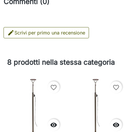
Commenti (0)

Scrivi per primo una recensione
8 prodotti nella stessa categoria
favorite_border
favorite_border

