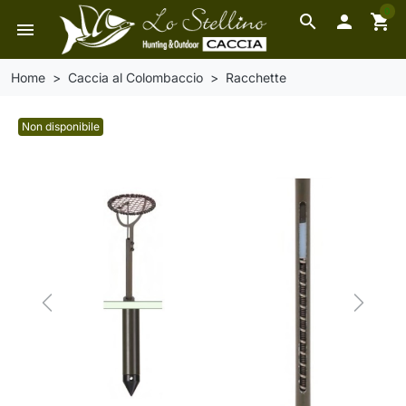
0
search

shopping_cart
menu
Home
Caccia al Colombaccio
Racchette
Non disponibile
Previous
Next