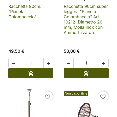
Racchetta 90cm:
Racchetta 90cm super
"Pianeta
leggera "Pianeta
Colombaccio"
Colombaccio" Art.
10212: Diametro 20
mm, Molla Inox con
Ammortizzatore
49,50 €
50,00 €




Aggiungi al carrello
Aggiungi al ca


Non disponibile
favorite_border
favorite_border