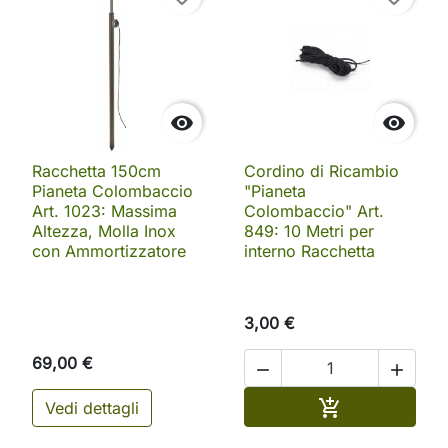


Racchetta 150cm
Cordino di Ricambio
Pianeta Colombaccio
"Pianeta
Art. 1023: Massima
Colombaccio" Art.
Altezza, Molla Inox
849: 10 Metri per
con Ammortizzatore
interno Racchetta
3,00 €
69,00 €


Aggiungi al ca

Vedi dettagli