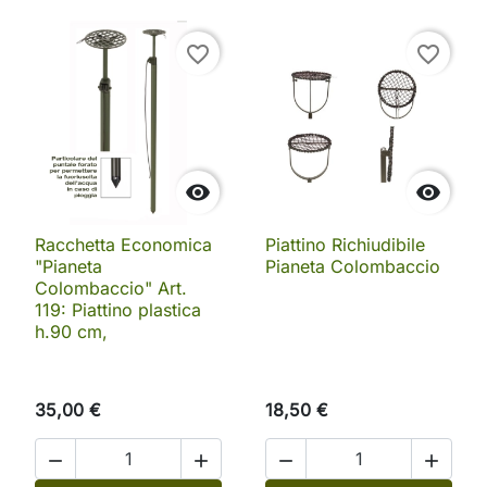
favorite_border
favorite_border


Racchetta Economica
Piattino Richiudibile
"Pianeta
Pianeta Colombaccio
Colombaccio" Art.
119: Piattino plastica
h.90 cm,
35,00 €
18,50 €



