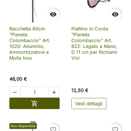


Racchetta 60cm
Piattino in Corda
"Pianeta
"Pianeta
Colombaccio" Art.
Colombaccio" Art.
1020: Alluminio,
822: Legato a Mano,
Ammortizzatore e
D 11 cm per Richiami
Molla Inox
Vivi
46,00 €
12,50 €


Aggiungi al carrello

Vedi dettagli
Non disponibile
favorite_border
favorite_border