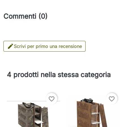
Commenti (0)

Scrivi per primo una recensione
4 prodotti nella stessa categoria
favorite_border
favorite_border