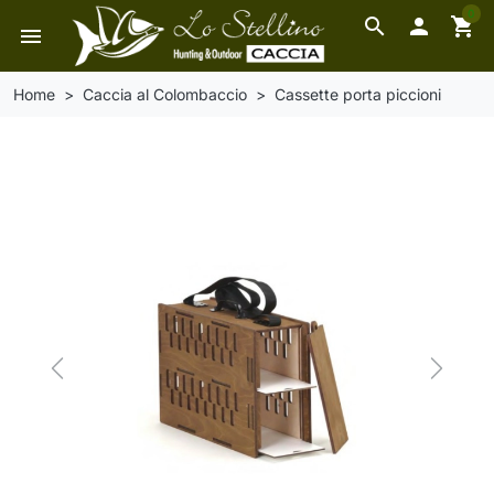
0
search

shopping_cart
menu
Home
Caccia al Colombaccio
Cassette porta piccioni
Previous
Next