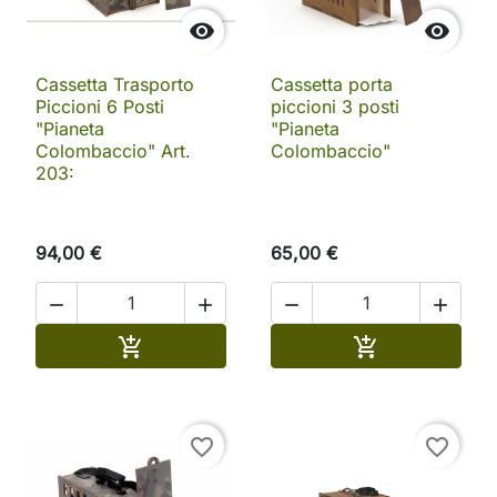


Cassetta Trasporto
Cassetta porta
Piccioni 6 Posti
piccioni 3 posti
"Pianeta
"Pianeta
Colombaccio" Art.
Colombaccio"
203:
94,00 €
65,00 €




Aggiungi al carrello
Aggiungi al ca


favorite_border
favorite_border