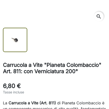
search
Carrucola a Vite "Pianeta Colombaccio"
Art. 811: con Verniciatura 200°
6,80 €
Tasse incluse
La
Carrucola a Vite (Art. 811)
di Pianeta Colombaccio è
un componente meccanico di alta qualità, fondamentale