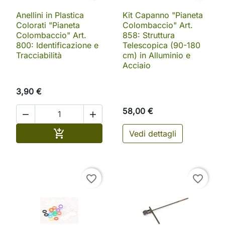
Anellini in Plastica
Kit Capanno "Pianeta
Colorati "Pianeta
Colombaccio" Art.
Colombaccio" Art.
858: Struttura
800: Identificazione e
Telescopica (90-180
Tracciabilità
cm) in Alluminio e
Acciaio
3,90 €
58,00 €


Aggiungi al carrello

Vedi dettagli
favorite_border
favorite_border