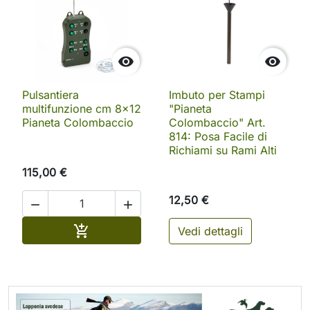


Pulsantiera
Imbuto per Stampi
multifunzione cm 8×12
"Pianeta
Pianeta Colombaccio
Colombaccio" Art.
814: Posa Facile di
Richiami su Rami Alti
115,00 €
12,50 €


Aggiungi al carrello

Vedi dettagli