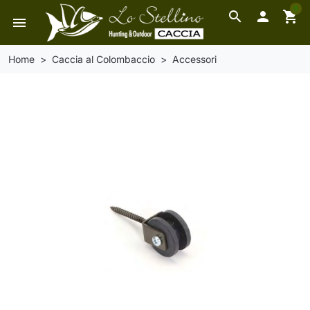
0
search

shopping_cart
menu
Home
Caccia al Colombaccio
Accessori