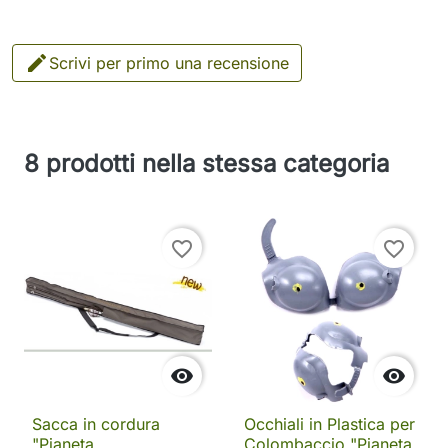

Scrivi per primo una recensione
8 prodotti nella stessa categoria
favorite_border
favorite_border


Sacca in cordura
Occhiali in Plastica per
"Pianeta
Colombaccio "Pianeta