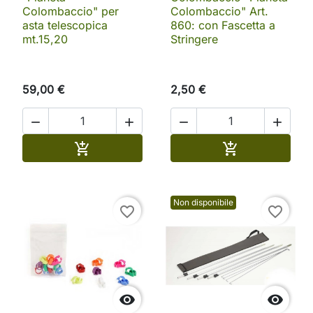
Colombaccio" per
Colombaccio" Art.
asta telescopica
860: con Fascetta a
mt.15,20
Stringere
59,00 €
2,50 €




Aggiungi al carrello
Aggiungi al ca


Non disponibile
favorite_border
favorite_border

