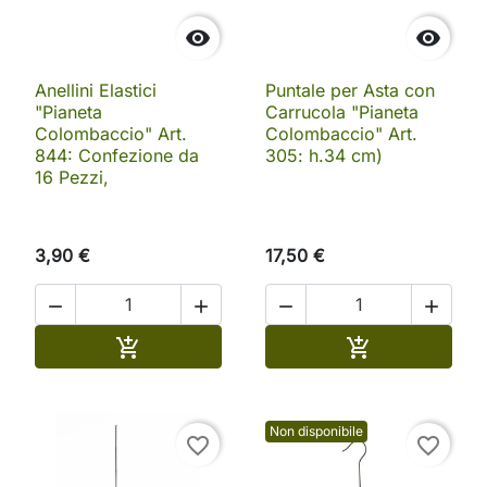


Anellini Elastici
Puntale per Asta con
"Pianeta
Carrucola "Pianeta
Colombaccio" Art.
Colombaccio" Art.
844: Confezione da
305: h.34 cm)
16 Pezzi,
3,90 €
17,50 €




Aggiungi al carrello
Aggiungi al ca


Non disponibile
favorite_border
favorite_border