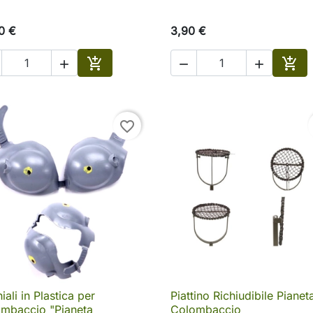
0 €
3,90 €





o
Aggiungi al carrello
Aggi
favorite_border
iali in Plastica per
Piattino Richiudibile Pianet

Anteprima

Anteprima
mbaccio "Pianeta
Colombaccio