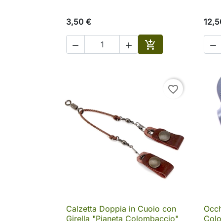
3,50 €
12,5




Aggiungi al carrell
favorite_border
Calzetta Doppia in Cuoio con
Occh

Anteprima
Girella "Pianeta Colombaccio"
Colo