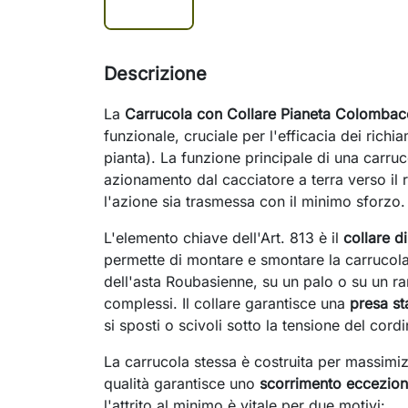
Descrizione
La
Carrucola con Collare Pianeta Colombacc
funzionale, cruciale per l'efficacia dei richi
pianta). La funzione principale di una carruco
azionamento dal cacciatore a terra verso il
l'azione sia trasmessa con il minimo sforzo.
L'elemento chiave dell'Art. 813 è il
collare d
permette di montare e smontare la carrucol
dell'asta Roubasienne, su un palo o su un ra
complessi. Il collare garantisce una
presa st
si sposti o scivoli sotto la tensione del cordi
La carrucola stessa è costruita per massimizz
qualità garantisce uno
scorrimento eccezion
l'attrito al minimo è vitale per due motivi: