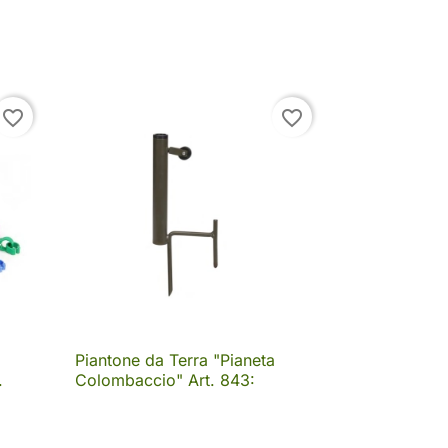
favorite_border
favorite_border
Piantone da Terra "Pianeta

Anteprima
.
Colombaccio" Art. 843: