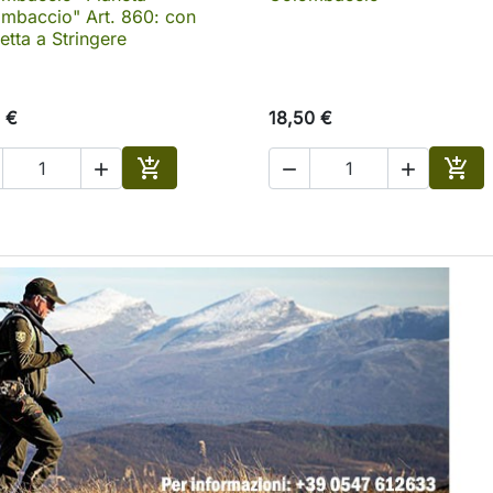
mbaccio" Art. 860: con
etta a Stringere
 €
18,50 €





o
Aggiungi al carrello
Aggi