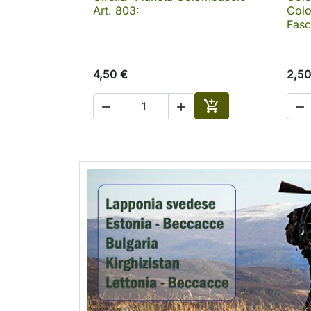
Art. 803:
Colo
Fasc
4,50 €
2,50




Aggiungi al carrell