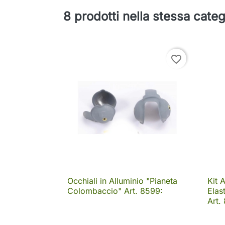
8 prodotti nella stessa categ
favorite_border
Occhiali in Alluminio "Pianeta
Kit 

Anteprima
Colombaccio" Art. 8599:
Elas
Art.