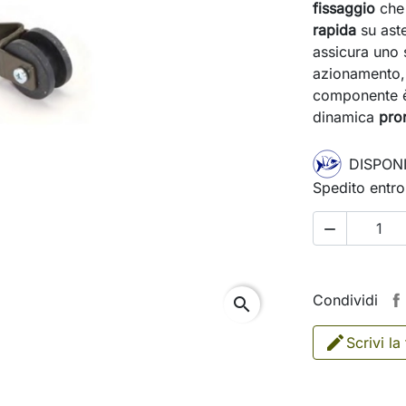
fissaggio
che 
rapida
su aste
assicura uno 
azionamento, 
componente è 
dinamica
pron
DISPONI
Spedito entro

Condividi
search
Scrivi la