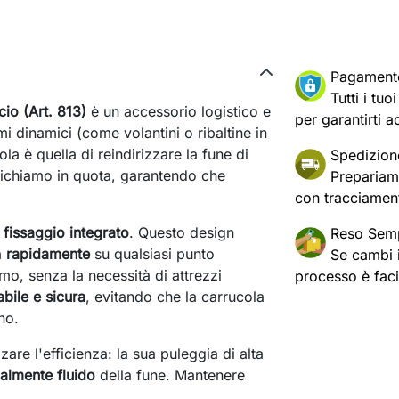
Pagament
Tutti i tu
io (Art. 813)
è un accessorio logistico e
per garantirti a
ami dinamici (come volantini o ribaltine in
la è quella di reindirizzare la fune di
Spedizion
 richiamo in quota, garantendo che
Prepariam
con tracciament
i fissaggio integrato
. Questo design
Reso Semp
a
rapidamente
su qualsiasi punto
Se cambi id
mo, senza la necessità di attrezzi
processo è fac
abile e sicura
, evitando che la carrucola
no.
are l'efficienza: la sua puleggia di alta
almente fluido
della fune. Mantenere