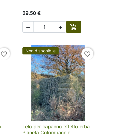
29,50 €



ungi al carrello
Aggiungi al carrello
Non disponibile
favorite_border
favorite_border
a
Telo per capanno effetto erba

Anteprima
Pianeta Colombaccio