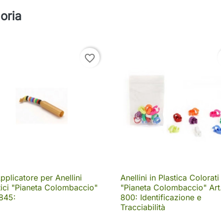
oria
favorite_border
Applicatore per Anellini
Anellini in Plastica Colorati

Anteprima

Anteprima
tici "Pianeta Colombaccio"
"Pianeta Colombaccio" Art
 845:
800: Identificazione e
Tracciabilità