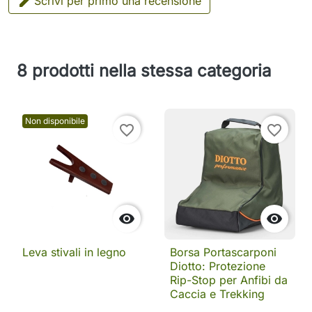

Scrivi per primo una recensione
8 prodotti nella stessa categoria
Non disponibile
favorite_border
favorite_border


Leva stivali in legno
Borsa Portascarponi
Diotto: Protezione
Rip-Stop per Anfibi da
Caccia e Trekking