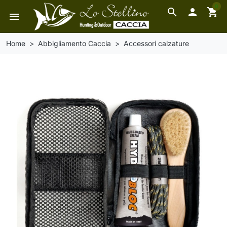
0
search

shopping_cart
menu
Home
Abbigliamento Caccia
Accessori calzature