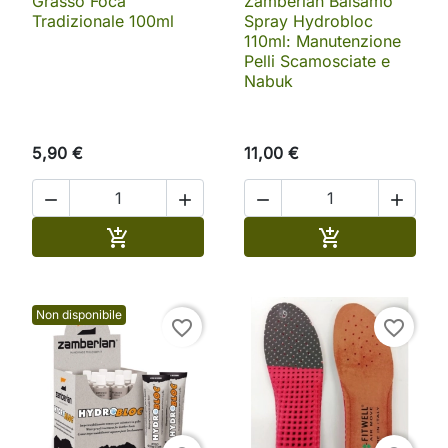
Grasso Foca
Zamberlan Balsamo
Tradizionale 100ml
Spray Hydrobloc
110ml: Manutenzione
Pelli Scamosciate e
Nabuk
5,90 €
11,00 €




Aggiungi al carrello
Aggiungi al ca


Non disponibile
favorite_border
favorite_border