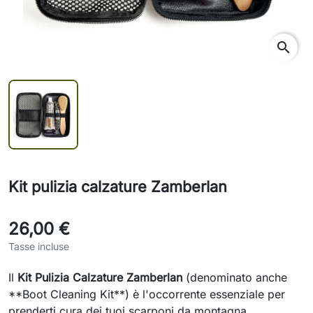
search
Kit pulizia calzature Zamberlan
26,00 €
Tasse incluse
Il
Kit Pulizia Calzature Zamberlan
(denominato anche
**Boot Cleaning Kit**) è l'occorrente essenziale per
prenderti cura dei tuoi scarponi da montagna,