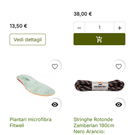
38,00 €
13,50 €


Aggiungi al ca

Vedi dettagli
favorite_border
favorite_border


Plantari microfibra
Stringhe Rotonde
Fitwell
Zamberlan 190cm
Nero Arancio: