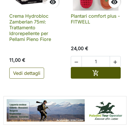


Crema Hydrobloc
Plantari comfort plus -
Zamberlan 75ml:
FITWELL
Trattamento
Idrorepellente per
Pellami Pieno Fiore
24,00 €
11,00 €


Aggiungi al ca

Vedi dettagli