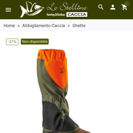
0
search

shopping_cart
menu
Home
Abbigliamento Caccia
Ghette
Non disponibile
-27%