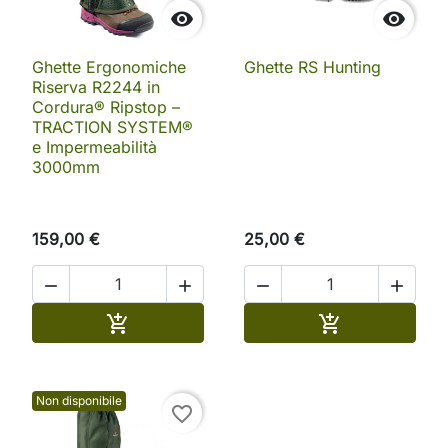


Ghette Ergonomiche
Ghette RS Hunting
Riserva R2244 in
Cordura® Ripstop –
TRACTION SYSTEM®
e Impermeabilità
3000mm
159,00 €
25,00 €




Aggiungi al carrello
Aggiungi al ca


Non disponibile
favorite_border