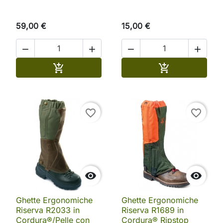
59,00 €
15,00 €




Aggiungi al carrello
Aggiungi al ca


favorite_border
favorite_border


Ghette Ergonomiche
Ghette Ergonomiche
Riserva R2033 in
Riserva R1689 in
Cordura®/Pelle con
Cordura® Ripstop