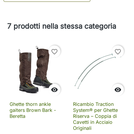
7 prodotti nella stessa categoria
favorite_border
favorite_border


Ghette thorn ankle
Ricambio Traction
gaiters Brown Bark -
System® per Ghette
Beretta
Riserva – Coppia di
Cavetti in Acciaio
Originali