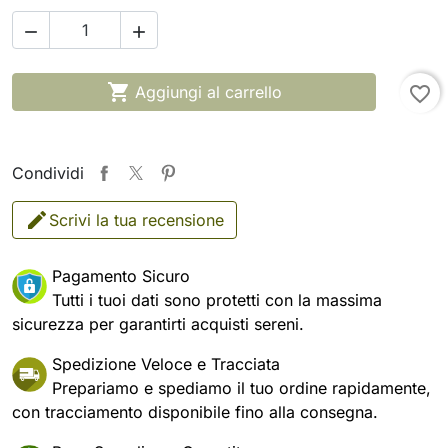



Aggiungi al carrello
favorite_border
Condividi
Scrivi la tua recensione
Pagamento Sicuro
Tutti i tuoi dati sono protetti con la massima
sicurezza per garantirti acquisti sereni.
Spedizione Veloce e Tracciata
Prepariamo e spediamo il tuo ordine rapidamente,
con tracciamento disponibile fino alla consegna.