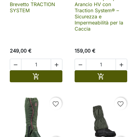
Brevetto TRACTION
Arancio HV con
SYSTEM
Traction System® –
Sicurezza e
Impermeabilità per la
Caccia
249,00 €
159,00 €




Aggiungi al carrello
Aggiungi al ca


favorite_border
favorite_border