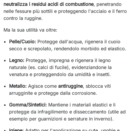
neutralizza i residui acidi di combustione
, penetrando
nelle fessure più sottili e proteggendo l'acciaio e il ferro
contro la ruggine.
Ma la sua utilità va oltre:
Pelle/Cuoio:
Protegge dall'acqua, rigenera il cuoio
secco e screpolato, rendendolo morbido ed elastico.
Legno:
Protegge, impregna e rigenera il legno
naturale (es. calci di fucile), evidenziandone la
venatura e proteggendolo da umidità e insetti.
Metallo:
Agisce come
antiruggine
, sblocca viti
arrugginite e protegge dalla corrosione.
Gomma/Sintetici:
Mantiene i materiali elastici e li
protegge da infragilimento e disseccamento (utile ad
esempio per guarnizioni e serrature in inverno).
Igiene:
Adatto per l'applicazione su cute, unghie e