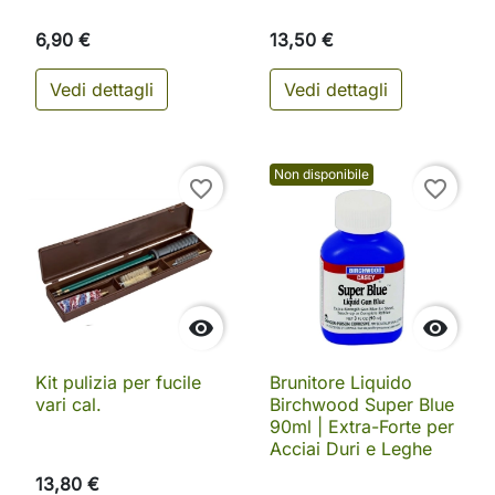
6,90 €
13,50 €
Vedi dettagli
Vedi dettagli
Non disponibile
favorite_border
favorite_border


Kit pulizia per fucile
Brunitore Liquido
vari cal.
Birchwood Super Blue
90ml | Extra-Forte per
Acciai Duri e Leghe
13,80 €