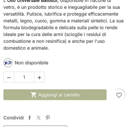
L'
Olio Universale Ballistol
, disponibile in flacone di
vetro, è un prodotto storico e ineguagliabile per la sua
versatilità. Pulisce, lubrifica e protegge efficacemente
metalli, legno, cuoio, gomma e materiali sintetici. La sua
formula biodegradabile e delicata sulla pelle lo rende
ideale per la cura delle armi (scioglie i residui di
combustione e non resinifica) e anche per l'uso
domestico e animale.
Non disponibile



Aggiungi al carrello
favorite_border
Condividi