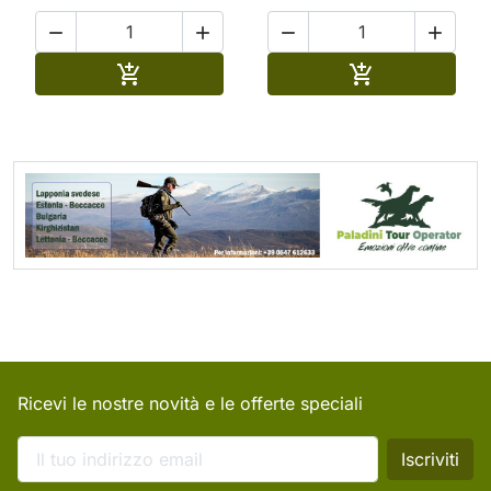




Aggiungi al carrello
Aggiungi al ca


Ricevi le nostre novità e le offerte speciali