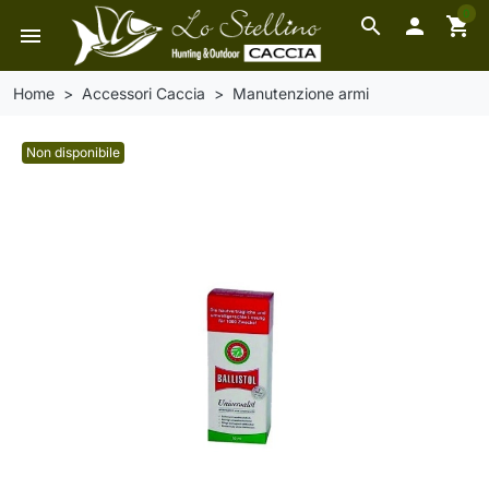
0
search

shopping_cart
menu
Home
Accessori Caccia
Manutenzione armi
Non disponibile