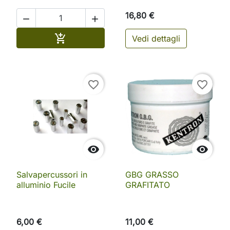
16,80 €


Aggiungi al carrello

Vedi dettagli
favorite_border
favorite_border


Salvapercussori in
GBG GRASSO
alluminio Fucile
GRAFITATO
6,00 €
11,00 €