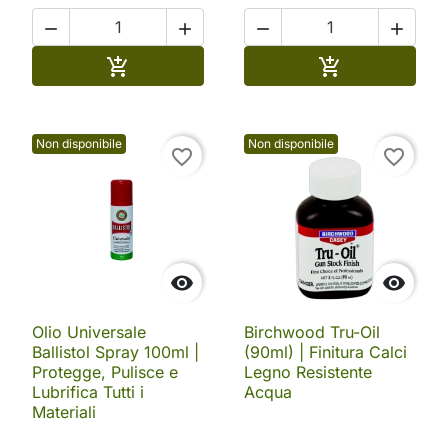




Aggiungi al carrello
Aggiungi al ca


Non disponibile
Non disponibile
favorite_border
favorite_border


Olio Universale
Birchwood Tru-Oil
Ballistol Spray 100ml |
(90ml) | Finitura Calci
Protegge, Pulisce e
Legno Resistente
Lubrifica Tutti i
Acqua
Materiali