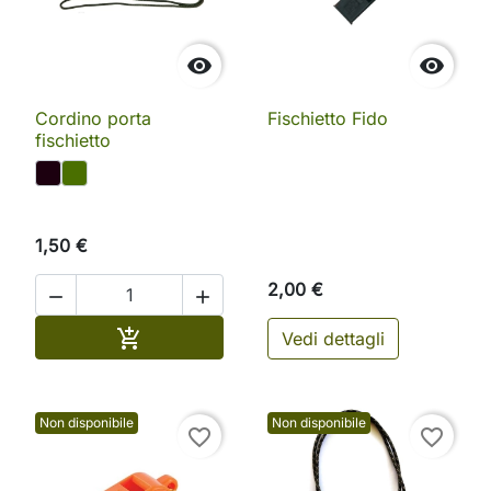


Cordino porta
Fischietto Fido
fischietto
1,50 €
2,00 €


Aggiungi al carrello

Vedi dettagli
Non disponibile
Non disponibile
favorite_border
favorite_border