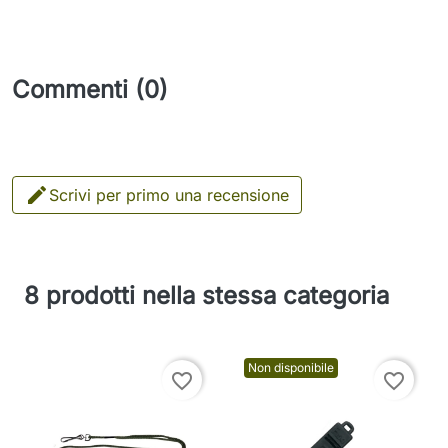
Commenti (0)

Scrivi per primo una recensione
8 prodotti nella stessa categoria
Non disponibile
favorite_border
favorite_border