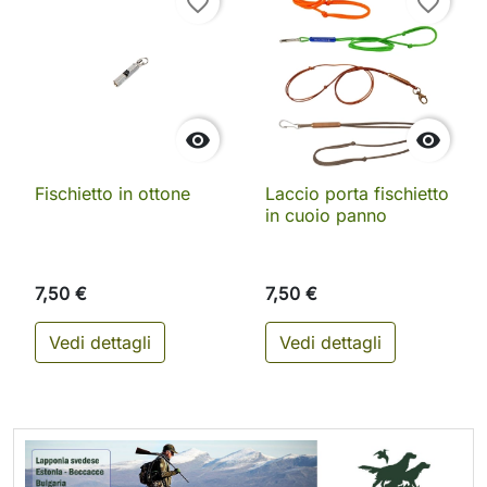
favorite_border
favorite_border


Fischietto in ottone
Laccio porta fischietto
in cuoio panno
7,50 €
7,50 €
Vedi dettagli
Vedi dettagli