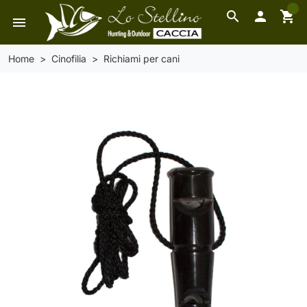
0
search

shopping_cart
menu
Home
Cinofilia
Richiami per cani