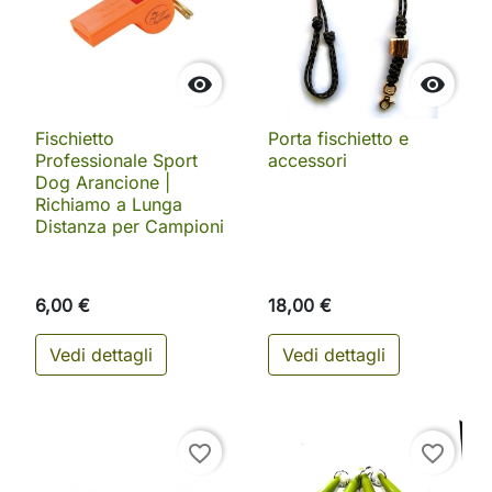


Fischietto
Porta fischietto e
Professionale Sport
accessori
Dog Arancione |
Richiamo a Lunga
Distanza per Campioni
6,00 €
18,00 €
Vedi dettagli
Vedi dettagli
favorite_border
favorite_border