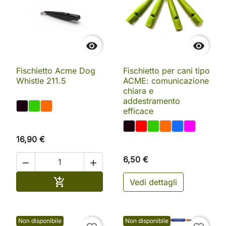


Fischietto Acme Dog
Fischietto per cani tipo
Whistle 211.5
ACME: comunicazione
chiara e
addestramento
efficace
16,90 €
6,50 €


Aggiungi al carrello

Vedi dettagli
Non disponibile
Non disponibile