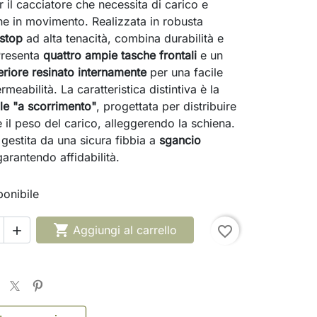
 il cacciatore che necessita di carico e
e in movimento. Realizzata in robusta
stop
ad alta tenacità, combina durabilità e
Presenta
quattro ampie tasche frontali
e un
eriore resinato internamente
per una facile
rmeabilità. La caratteristica distintiva è la
ale "a scorrimento"
, progettata per distribuire
 il peso del carico, alleggerendo la schiena.
 gestita da una sicura fibbia a
sgancio
garantendo affidabilità.
onibile

Aggiungi al carrello
favorite_border
