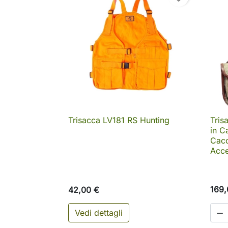
Trisacca LV181 RS Hunting
Tris

Anteprima
in C
Cacc
Acce
169,
42,00 €
Vedi dettagli
