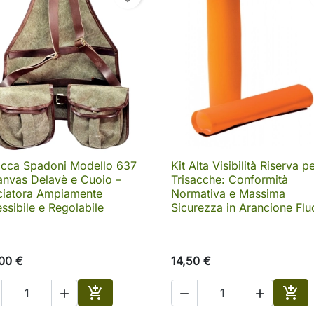
acca Spadoni Modello 637
Kit Alta Visibilità Riserva p

Anteprima

Anteprima
anvas Delavè e Cuoio –
Trisacche: Conformità
iatora Ampiamente
Normativa e Massima
ssibile e Regolabile
Sicurezza in Arancione Flu
00 €
14,50 €





Aggiungi al carrello
Aggi