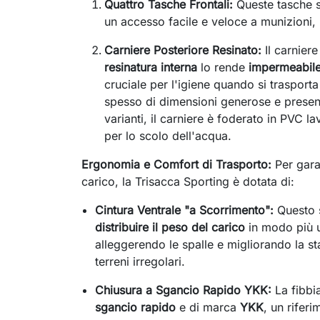
Quattro Tasche Frontali:
Queste tasche 
un accesso facile e veloce a munizioni, r
Carniere Posteriore Resinato:
Il carniere
resinatura interna
lo rende
impermeabil
cruciale per l'igiene quando si traspor
spesso di dimensioni generose e present
varianti, il carniere è foderato in PVC l
per lo scolo dell'acqua.
Ergonomia e Comfort di Trasporto:
Per gara
carico, la Trisacca Sporting è dotata di:
Cintura Ventrale "a Scorrimento":
Questo s
distribuire il peso del carico
in modo più un
alleggerendo le spalle e migliorando la s
terreni irregolari.
Chiusura a Sgancio Rapido YKK:
La fibbia
sgancio rapido
e di marca
YKK
, un riferi