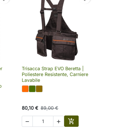
er
Trisacca Strap EVO Beretta |

Anteprima
Poliestere Resistente, Carniere
Lavabile
o
80,10 €
89,00 €



ungi al carrello
Aggiungi al carrello