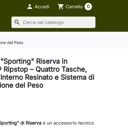

shopping_cart
0
Accedi
Carrello
search
ione del Peso
"Sporting" Riserva in
 Ripstop – Quattro Tasche,
Interno Resinato e Sistema di
zione del Peso
Sporting" di Riserva
è un accessorio tecnico