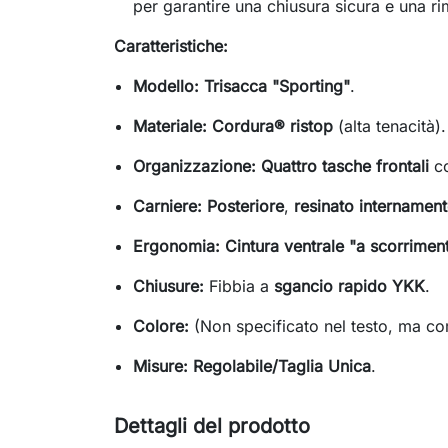
per garantire una chiusura sicura e una 
Caratteristiche:
Modello:
Trisacca "Sporting"
.
Materiale:
Cordura® ristop
(alta tenacità).
Organizzazione:
Quattro tasche frontali
co
Carniere:
Posteriore
,
resinato internamen
Ergonomia:
Cintura ventrale "a scorrimen
Chiusure:
Fibbia a
sgancio rapido YKK
.
Colore:
(Non specificato nel testo, ma c
Misure:
Regolabile/Taglia Unica
.
Dettagli del prodotto