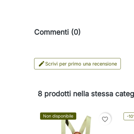
Commenti (0)

Scrivi per primo una recensione
8 prodotti nella stessa categ
Non disponibile
-1
favorite_border