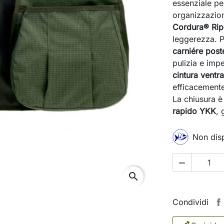
essenziale per
organizzazion
Cordura® Rip
leggerezza. 
carniére post
pulizia e impe
cintura ventr
efficacemente
La chiusura è
rapido YKK
, 
Non disp

search
Condividi