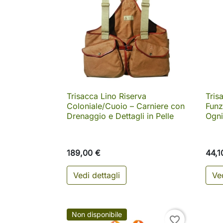
Trisacca Lino Riserva
Tris

Anteprima
Coloniale/Cuoio – Carniere con
Funz
Drenaggio e Dettagli in Pelle
Ogni
189,00 €
44,1
Vedi dettagli
Ved
Non disponibile
favorite_border