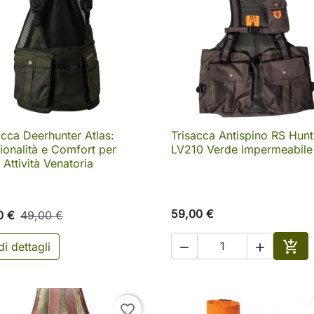
acca Deerhunter Atlas:
Trisacca Antispino RS Hunt

Anteprima

Anteprima
ionalità e Comfort per
LV210 Verde Impermeabile
 Attività Venatoria
59,00 €
0 €
49,00 €

i dettagli


Aggi
favorite_border