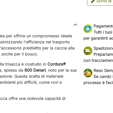
Scrivi la
Pagament
Tutti i tu
ata per offrire un compromesso ideale
per garantirti a
ssimizzando l'efficienza nel trasporto
accessorio prediletto per la caccia alla
Spedizion
 anche per il bosco.
Prepariam
con tracciament
la trisacca è costruito in
Cordura®
tà, spesso da
600 Denari
, noto per la sua
Reso Semp
asione. Questa scelta di materiale
Se cambi id
ambienti più difficili, come rovi e
processo è fac
acca offre una notevole capacità di