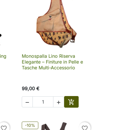
ing
Monospalla Lino Riserva

Anteprima
Elegante – Finiture in Pelle e
Tasche Multi-Accessorio
99,00 €



ungi al carrello
Aggiungi al carrello
-10%
favorite_border
favorite_border