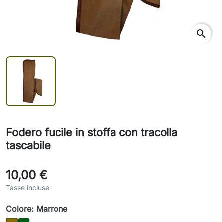
search
Fodero fucile in stoffa con tracolla
tascabile
10,00 €
Tasse incluse
Colore: Marrone
Verde scuro
Marrone