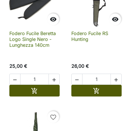


Fodero Fucile Beretta
Fodero Fucile RS
Logo Single Nero -
Hunting
Lunghezza 140cm
25,00 €
26,00 €




Aggiungi al carrello
Aggiungi al ca


favorite_border