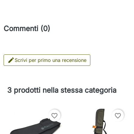
Commenti (0)

Scrivi per primo una recensione
3 prodotti nella stessa categoria
favorite_border
favorite_border