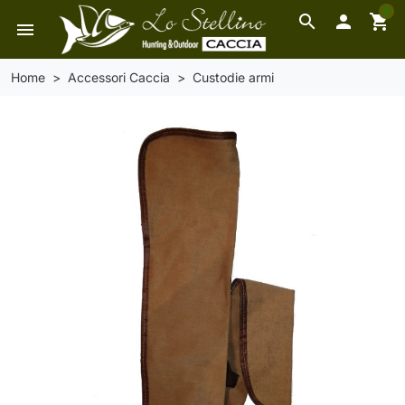
0
search

shopping_cart
menu
Home
Accessori Caccia
Custodie armi