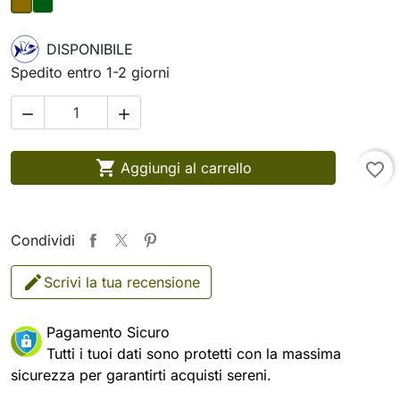
DISPONIBILE
Spedito entro 1-2 giorni



Aggiungi al carrello
favorite_border
Condividi
Scrivi la tua recensione
Pagamento Sicuro
Tutti i tuoi dati sono protetti con la massima
sicurezza per garantirti acquisti sereni.