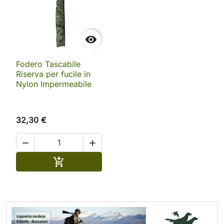

Fodero Tascabile
Riserva per fucile in
Nylon Impermeabile
32,30 €


Aggiungi al carrello
